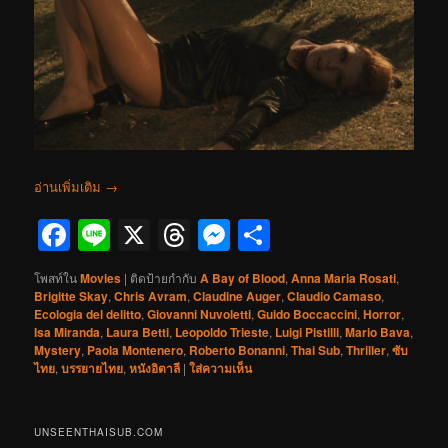
อ่านเพิ่มเติม
→
Facebook
Line
X
Threads
Messenger
Share
โพสท์ใน
Movies
|
ติดป้ายกำกับ
A Bay of Blood
,
Anna Maria Rosati
,
Brigitte Skay
,
Chris Avram
,
Claudine Auger
,
Claudio Camaso
,
Ecologia del delitto
,
Giovanni Nuvoletti
,
Guido Boccaccini
,
Horror
,
Isa Miranda
,
Laura Betti
,
Leopoldo Trieste
,
Luigi Pistilli
,
Mario Bava
,
Mystery
,
Paola Montenero
,
Roberto Bonanni
,
Thai Sub
,
Thriller
,
ซับ
ไทย
,
บรรยายไทย
,
หนังอิตาลี
|
ใส่ความเห็น
UNSEENTHAISUB.COM