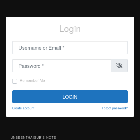
Login
Username or Email
*
Password
*
Remember Me
LOGIN
Create account
Forgot password?
UNSEENTHAISUB’S NOTE