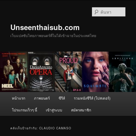
ข้าม
ข้าม
ไป
ไป
ค้นหา
ยัง
บทความ
เนื้อหา
รอง
Unseenthaisub.com
หลัก
เว็บแปลซับไทยภาพยนตร์ที่ไม่ได้เข้าฉายในประเทศไทย
เมนู
หน้าแรก
ภาพยนตร์
ซีรีส์
รวมหนังซีรีส์ (โปสเตอร์)
หลัก
โปรแกรมเร็วๆ นี้
เข้าสู่ระบบ
สมัครสมาชิก
คลังเก็บป้ายกำกับ:
CLAUDIO CAMASO