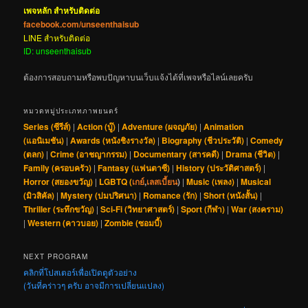
เพจหลัก สำหรับติดต่อ
facebook.com/unseenthaisub
LINE สำหรับติดต่อ
ID: unseenthaisub
ต้องการสอบถามหรือพบปัญหาบนเว็บแจ้งได้ที่เพจหรือไลน์เลยครับ
หมวดหมู่ประเภทภาพยนตร์
Series (ซีรีส์)
|
Action (บู๊)
|
Adventure (ผจญภัย)
|
Animation
(แอนิเมชัน)
|
Awards (หนังชิงรางวัล)
|
Biography (ชีวประวัติ)
|
Comedy
(ตลก)
|
Crime (อาชญากรรม)
|
Documentary (สารคดี)
|
Drama (ชีวิต)
|
Family (ครอบครัว)
|
Fantasy (แฟนตาซี)
|
History (ประวัติศาสตร์)
|
Horror (สยองขวัญ)
|
LGBTQ (
เกย์
,
เลสเบี้ยน
)
|
Music (เพลง)
|
Musical
(มิวสิคัล)
|
Mystery (ปมปริศนา)
|
Romance (รัก)
|
Short (หนังสั้น)
|
Thriller (ระทึกขวัญ)
|
Sci-Fi (วิทยาศาสตร์)
|
Sport (กีฬา)
|
War (สงคราม)
|
Western (คาวบอย)
|
Zombie (ซอมบี้)
NEXT PROGRAM
คลิกที่โปสเตอร์เพื่อเปิดดูตัวอย่าง
(วันที่คร่าวๆ ครับ อาจมีการเปลี่ยนแปลง)