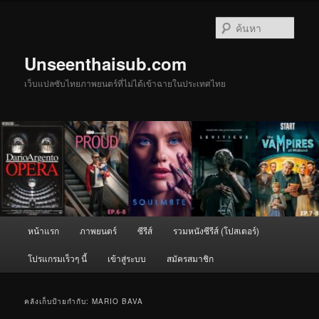
ข้าม
ข้าม
ไป
ไป
ค้นหา
ยัง
บทความ
เนื้อหา
รอง
Unseenthaisub.com
หลัก
เว็บแปลซับไทยภาพยนตร์ที่ไม่ได้เข้าฉายในประเทศไทย
เมนู
หน้าแรก
ภาพยนตร์
ซีรีส์
รวมหนังซีรีส์ (โปสเตอร์)
หลัก
โปรแกรมเร็วๆ นี้
เข้าสู่ระบบ
สมัครสมาชิก
คลังเก็บป้ายกำกับ:
MARIO BAVA