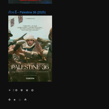
เร็วๆ นี้ – Palestine 36 (2025)
☀︎ ☽ ❁ ✾ ❀ ✿
✤ ♣︎ ♧ ☘︎