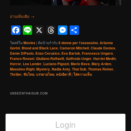
อ่านเพิ่มเติม
→
Facebook
Line
X
Threads
Messenger
Share
โพสท์ใน
Movies
|
ติดป้ายกำกับ
6 donne per l’assassino
,
Arianna
Gorini
,
Blood and Black Lace
,
Cameron Mitchell
,
Claude Dantes
,
Dante DiPaolo
,
Enzo Cerusico
,
Eva Bartok
,
Francesca Ungaro
,
Franco Ressel
,
Giuliano Raffaelli
,
Goffredo Unger
,
Harriet Medin
,
Horror
,
Lea Lander
,
Luciano Pigozzi
,
Mario Bava
,
Mary Arden
,
Massimo Righi
,
Mystery
,
Nadia Anty
,
Thai Sub
,
Thomas Reiner
,
Thriller
,
ซับไทย
,
บรรยายไทย
,
หนังอิตาลี
|
ใส่ความเห็น
UNSEENTHAISUB.COM
Login