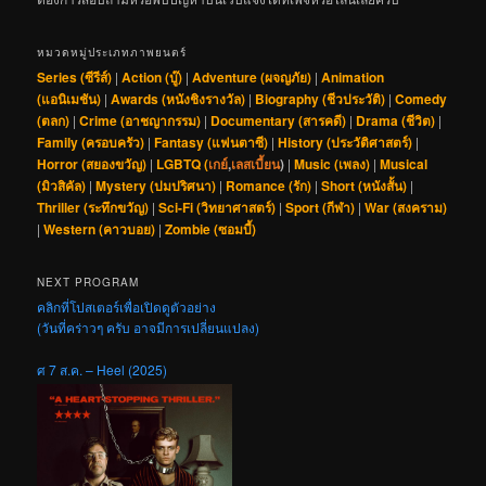
หมวดหมู่ประเภทภาพยนตร์
Series (ซีรีส์)
|
Action (บู๊)
|
Adventure (ผจญภัย)
|
Animation
(แอนิเมชัน)
|
Awards (หนังชิงรางวัล)
|
Biography (ชีวประวัติ)
|
Comedy
(ตลก)
|
Crime (อาชญากรรม)
|
Documentary (สารคดี)
|
Drama (ชีวิต)
|
Family (ครอบครัว)
|
Fantasy (แฟนตาซี)
|
History (ประวัติศาสตร์)
|
Horror (สยองขวัญ)
|
LGBTQ (
เกย์
,
เลสเบี้ยน
)
|
Music (เพลง)
|
Musical
(มิวสิคัล)
|
Mystery (ปมปริศนา)
|
Romance (รัก)
|
Short (หนังสั้น)
|
Thriller (ระทึกขวัญ)
|
Sci-Fi (วิทยาศาสตร์)
|
Sport (กีฬา)
|
War (สงคราม)
|
Western (คาวบอย)
|
Zombie (ซอมบี้)
NEXT PROGRAM
คลิกที่โปสเตอร์เพื่อเปิดดูตัวอย่าง
(วันที่คร่าวๆ ครับ อาจมีการเปลี่ยนแปลง)
ศ 7 ส.ค. – Heel (2025)