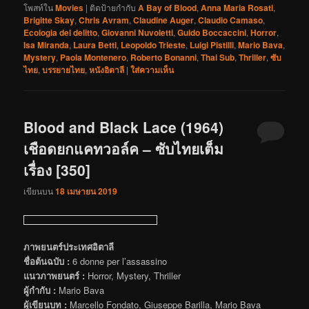
โพสท์ใน
Movies
|
ติดป้ายกำกับ
A Bay of Blood
,
Anna Maria Rosati
,
Brigitte Skay
,
Chris Avram
,
Claudine Auger
,
Claudio Camaso
,
Ecologia del delitto
,
Giovanni Nuvoletti
,
Guido Boccaccini
,
Horror
,
Isa Miranda
,
Laura Betti
,
Leopoldo Trieste
,
Luigi Pistilli
,
Mario Bava
,
Mystery
,
Paola Montenero
,
Roberto Bonanni
,
Thai Sub
,
Thriller
,
ซับ
ไทย
,
บรรยายไทย
,
หนังอิตาลี
|
ใส่ความเห็น
Blood and Black Lace (1964)
เชือดยกแคทวอล์ค – ซับไทยเต็ม
เรื่อง [350]
เขียนบน
18 เมษายน 2019
ภาพยนตร์ประเทศอิตาลี
ชื่อต้นฉบับ :
6 donne per l’assassino
แนวภาพยนตร์ :
Horror, Mystery, Thriller
ผู้กำกับ :
Mario Bava
ผู้เขียนบท :
Marcello Fondato, Giuseppe Barilla, Mario Bava