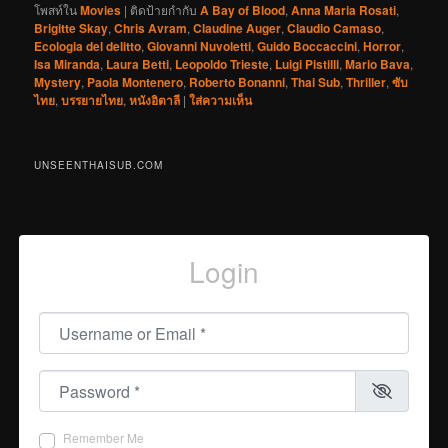
โพสท์ใน
Movies
|
ติดป้ายกำกับ
A Bay of Blood
,
Anna Maria Rosati
,
Brigitte Skay
,
Chris Avram
,
Claudine Auger
,
Claudio Camaso
,
Ecologia del delitto
,
Giovanni Nuvoletti
,
Guido Boccaccini
,
Horror
,
Isa Miranda
,
Laura Betti
,
Leopoldo Trieste
,
Luigi Pistilli
,
Mario Bava
,
Mystery
,
Paola Montenero
,
Roberto Bonanni
,
Thai Sub
,
Thriller
,
ซับ
ไทย
,
บรรยายไทย
,
หนังอิตาลี
|
ใส่ความเห็น
UNSEENTHAISUB.COM
Login
Username or Email
*
Password
*
Remember Me