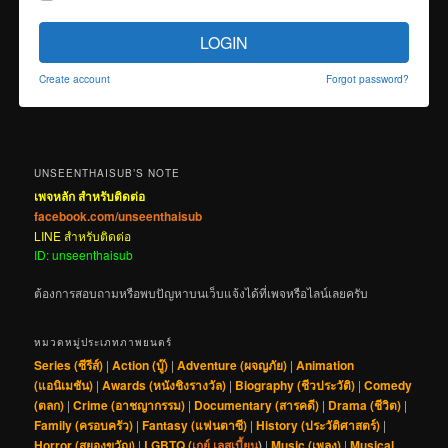
LOGIN
Create account
Forgot password?
UNSEENTHAISUB’S NOTE
เพจหลัก สำหรับติดต่อ
facebook.com/unseenthaisub
LINE สำหรับติดต่อ
ID: unseenthaisub
ต้องการสอบถามหรือพบปัญหาบนเว็บแจ้งได้ที่เพจหรือไลน์เลยครับ
หมวดหมู่ประเภทภาพยนตร์
Series (ซีรีส์)
|
Action (บู๊)
|
Adventure (ผจญภัย)
|
Animation
(แอนิเมชัน)
|
Awards (หนังชิงรางวัล)
|
Biography (ชีวประวัติ)
|
Comedy
(ตลก)
|
Crime (อาชญากรรม)
|
Documentary (สารคดี)
|
Drama (ชีวิต)
|
Family (ครอบครัว)
|
Fantasy (แฟนตาซี)
|
History (ประวัติศาสตร์)
|
Horror (สยองขวัญ)
|
LGBTQ (
เกย์
,
เลสเบี้ยน
)
|
Music (เพลง)
|
Musical