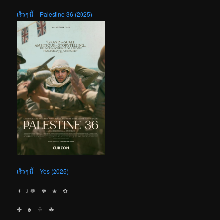
เร็วๆ นี้ – Palestine 36 (2025)
เร็วๆ นี้ – Yes (2025)
☀︎ ☽ ❁ ✾ ❀ ✿
✤ ♣︎ ♧ ☘︎