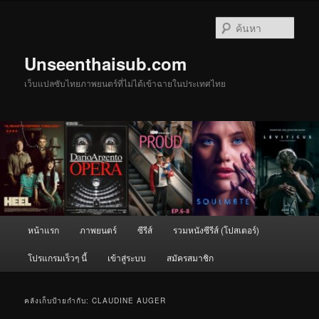
ข้าม
ข้าม
ไป
ไป
ค้นหา
ยัง
บทความ
เนื้อหา
รอง
Unseenthaisub.com
หลัก
เว็บแปลซับไทยภาพยนตร์ที่ไม่ได้เข้าฉายในประเทศไทย
เมนู
หน้าแรก
ภาพยนตร์
ซีรีส์
รวมหนังซีรีส์ (โปสเตอร์)
หลัก
โปรแกรมเร็วๆ นี้
เข้าสู่ระบบ
สมัครสมาชิก
คลังเก็บป้ายกำกับ:
CLAUDINE AUGER