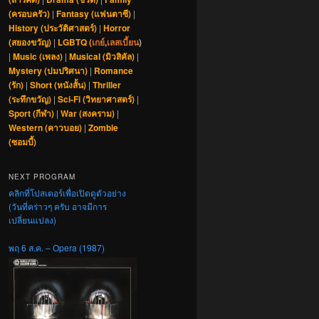
(ครอบครัว)
|
Fantasy (แฟนตาซี)
|
History (ประวัติศาสตร์)
|
Horror
(สยองขวัญ)
|
LGBTQ (
เกย์
,
เลสเบี้ยน
)
|
Music (เพลง)
|
Musical (มิวสิคัล)
|
Mystery (ปมปริศนา)
|
Romance
(รัก)
|
Short (หนังสั้น)
|
Thriller
(ระทึกขวัญ)
|
Sci-Fi (วิทยาศาสตร์)
|
Sport (กีฬา)
|
War (สงคราม)
|
Western (คาวบอย)
|
Zombie
(ซอมบี้)
NEXT PROGRAM
คลิกที่โปสเตอร์เพื่อเปิดดูตัวอย่าง
(วันที่คร่าวๆ ครับ อาจมีการ
เปลี่ยนแปลง)
พฤ 6 ส.ค. – Opera (1987)