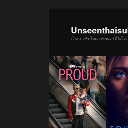
ข้าม
ข้าม
ไป
ไป
ยัง
บทความ
Unseenthais
เนื้อหา
รอง
เว็บแปลซับไทยภาพยนตร์ที่ไม่ไ
หลัก