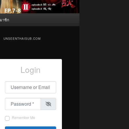
มาชิก
UNSEENTHAISUB.COM
Login
Username or Email
*
Password
*
Remember Me