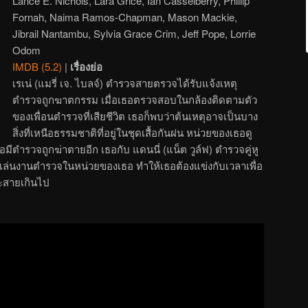
Lance E. Nichols, Lara Grice, Ian Casselberry, Phillip
Fornah, Naima Ramos-Chapman, Mason Mackie,
Jibrail Nantambu, Sylvia Grace Crim, Jeff Pope, Lorrie
Odom
IMDB (5.2)
|
เรื่องย่อ
เรเน่ (แมรี่ เจ. ไบลจ์) ตำรวจสายตรวจได้รับแจ้งเหตุ
ตำรวจถูกฆาตกรรม เมื่อเธอตรวจสอบในกล้องติดตามตัว
ของเพื่อนตำรวจที่เสียชีวิต เธอก็พบว่าต้นเหตุอาจเป็นบาง
สิ่งที่เหนือธรรมชาติที่อยู่ในชุดเสื้อกันฝน หน่วยของเธอดู
เมื่อมีตำรวจถูกฆ่าตายอีก เธอกับ แดนนี่ (แน็ต วูล์ฟ) ตำรวจคู่หู
งเป้าเล่นงานตำรวจในหน่วยของเธอ ทำให้เธอต้องแข่งกับเวลาเพื่อ
จะสายเกินไป