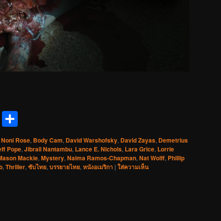
reads
Messenger
Share
 Noni Rose
,
Body Cam
,
David Warshofsky
,
David Zayas
,
Demetrius
eff Pope
,
Jibrail Nantambu
,
Lance E. Nichols
,
Lara Grice
,
Lorrie
Mason Mackie
,
Mystery
,
Naima Ramos-Chapman
,
Nat Wolff
,
Phillip
b
,
Thriller
,
ซับไทย
,
บรรยายไทย
,
หนังอเมริกา
|
ใส่ความเห็น