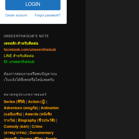
LOGIN
Create account
Forgot password?
UNSEENTHAISUB’S NOTE
เพจหลัก สำหรับติดต่อ
facebook.com/unseenthaisub
LINE สำหรับติดต่อ
ID: unseenthaisub
ต้องการสอบถามหรือพบปัญหาบน
เว็บแจ้งได้ที่เพจหรือไลน์เลยครับ
หมวดหมู่ประเภทภาพยนตร์
Series (ซีรีส์)
|
Action (บู๊)
|
Adventure (ผจญภัย)
|
Animation
(แอนิเมชัน)
|
Awards (หนังชิง
รางวัล)
|
Biography (ชีวประวัติ)
|
Comedy (ตลก)
|
Crime
(อาชญากรรม)
|
Documentary
(สารคดี)
|
Drama (ชีวิต)
|
Family