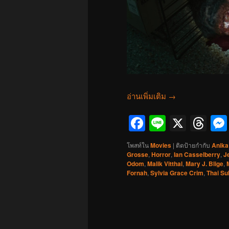
อ่านเพิ่มเติม
→
Facebook
Line
X
Th
โพสท์ใน
Movies
|
ติดป้ายกำกับ
Anika
Grosse
,
Horror
,
Ian Casselberry
,
J
Odom
,
Malik Vitthal
,
Mary J. Blige
,
Fornah
,
Sylvia Grace Crim
,
Thai Su