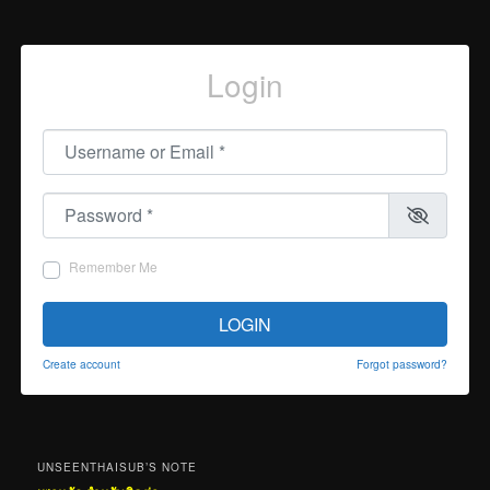
Login
Username or Email
*
Password
*
Remember Me
LOGIN
Create account
Forgot password?
UNSEENTHAISUB’S NOTE