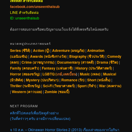
เพจหลัก สำหรับติดต่อ
facebook.com/unseenthaisub
LINE สำหรับติดต่อ
ID: unseenthaisub
ต้องการสอบถามหรือพบปัญหาบนเว็บแจ้งได้ที่เพจหรือไลน์เลยครับ
หมวดหมู่ประเภทภาพยนตร์
Series (ซีรีส์)
|
Action (บู๊)
|
Adventure (ผจญภัย)
|
Animation
(แอนิเมชัน)
|
Awards (หนังชิงรางวัล)
|
Biography (ชีวประวัติ)
|
Comedy
(ตลก)
|
Crime (อาชญากรรม)
|
Documentary (สารคดี)
|
Drama (ชีวิต)
|
Family (ครอบครัว)
|
Fantasy (แฟนตาซี)
|
History (ประวัติศาสตร์)
|
Horror (สยองขวัญ)
|
LGBTQ (
เกย์
,
เลสเบี้ยน
)
|
Music (เพลง)
|
Musical
(มิวสิคัล)
|
Mystery (ปมปริศนา)
|
Romance (รัก)
|
Short (หนังสั้น)
|
Thriller (ระทึกขวัญ)
|
Sci-Fi (วิทยาศาสตร์)
|
Sport (กีฬา)
|
War (สงคราม)
|
Western (คาวบอย)
|
Zombie (ซอมบี้)
NEXT PROGRAM
คลิกที่โปสเตอร์เพื่อเปิดดูตัวอย่าง
(วันที่คร่าวๆ ครับ อาจมีการเปลี่ยนแปลง)
จ 10 ส.ค. – Okinawan Horror Stories 2 (2013) เรื่องเล่าสยองจากโอกินา