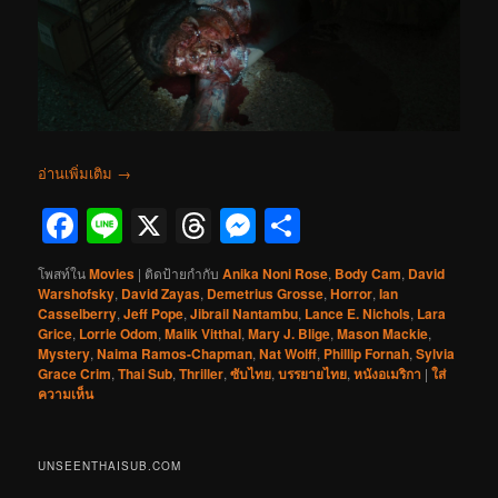
อ่านเพิ่มเติม
→
Facebook
Line
X
Threads
Messenger
Share
โพสท์ใน
Movies
|
ติดป้ายกำกับ
Anika Noni Rose
,
Body Cam
,
David
Warshofsky
,
David Zayas
,
Demetrius Grosse
,
Horror
,
Ian
Casselberry
,
Jeff Pope
,
Jibrail Nantambu
,
Lance E. Nichols
,
Lara
Grice
,
Lorrie Odom
,
Malik Vitthal
,
Mary J. Blige
,
Mason Mackie
,
Mystery
,
Naima Ramos-Chapman
,
Nat Wolff
,
Phillip Fornah
,
Sylvia
Grace Crim
,
Thai Sub
,
Thriller
,
ซับไทย
,
บรรยายไทย
,
หนังอเมริกา
|
ใส่
ความเห็น
UNSEENTHAISUB.COM