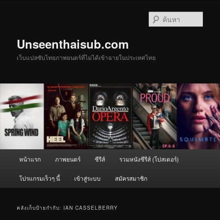
ข้าม
ข้าม
ไป
ไป
ค้นหา
ยัง
บทความ
เนื้อหา
รอง
Unseenthaisub.com
หลัก
เว็บแปลซับไทยภาพยนตร์ที่ไม่ได้เข้าฉายในประเทศไทย
เมนู
หน้าแรก
ภาพยนตร์
ซีรีส์
รวมหนังซีรีส์ (โปสเตอร์)
หลัก
โปรแกรมเร็วๆ นี้
เข้าสู่ระบบ
สมัครสมาชิก
คลังเก็บป้ายกำกับ:
IAN CASSELBERRY