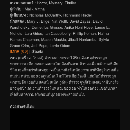
แนวภาพยนตร์ :
Horror, Mystery, Thriller
ผู้กำกับ :
Malik Vitthal
ผู้เขียนบท :
Nicholas McCarthy, Richmond Riedel
นักแสดง :
Mary J. Blige, Nat Wolff, David Zayas, David
Warshofsky, Demetrius Grosse, Anika Noni Rose, Lance E.
Nichols, Lara Grice, Ian Casselberry, Phillip Fornah, Naima
Ramos-Chapman, Mason Mackie, Jibrail Nantambu, Sylvia
Grace Crim, Jeff Pope, Lorrie Odom
IMDB (5.2)
|
เรื่องย่อ
เรเน่ (แมรี่ เจ. ไบลจ์) ตำรวจสายตรวจได้รับแจ้งเหตุตำรวจถูก
ฆาตกรรม เมื่อเธอตรวจสอบในกล้องติดตามตัวของเพื่อนตำรวจที่เสีย
ชีวิต เธอก็พบว่าต้นเหตุอาจเป็นบางสิ่งที่เหนือธรรมชาติที่อยู่ในชุดเสื้อ
กันฝน หน่วยของเธอดูเหมือนไม่มีใครเชื่อเรื่องนี้ แต่เมื่อมีตำรวจถูก
ฆ่าตายอีก เธอกับ แดนนี่ (แน็ต วูล์ฟ) ตำรวจคู่หูก็เริ่มสงสัยว่ามีบางสิ่ง
อาจพุ่งเป้าเล่นงานตำรวจในหน่วยของเธอ ทำให้เธอต้องแข่งกับเวลา
เพื่อสืบหาความจริงก่อนที่ทุกอย่างจะสายเกินไป
ตัวอย่างซับไทย