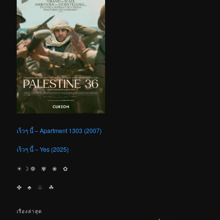
เร็วๆ นี้ – Apartment 1303 (2007)
เร็วๆ นี้ – Yes (2025)
☀︎ ☽ ❁ ✾ ❀ ✿
✤ ♣︎ ♧ ☘︎
เรื่องล่าสุด