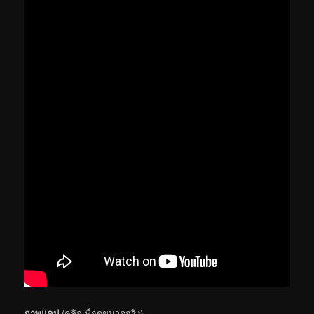
ภาพแคป
(คลิกเพื่อดูขนาดจริง)