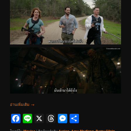
อ่านเพิ่มเติม
→
Facebook
Line
X
Threads
Messenger
Share
โพสท์ใน
Movies
|
ติดป้ายกำกับ
Action
,
Amy Madigan
,
Betty Gilpin
,