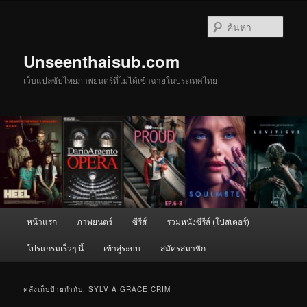
ข้าม
ข้าม
ไป
ไป
ค้นหา
ยัง
บทความ
เนื้อหา
รอง
Unseenthaisub.com
หลัก
เว็บแปลซับไทยภาพยนตร์ที่ไม่ได้เข้าฉายในประเทศไทย
เมนู
หน้าแรก
ภาพยนตร์
ซีรีส์
รวมหนังซีรีส์ (โปสเตอร์)
หลัก
โปรแกรมเร็วๆ นี้
เข้าสู่ระบบ
สมัครสมาชิก
คลังเก็บป้ายกำกับ:
SYLVIA GRACE CRIM