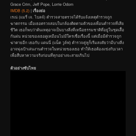
Grace Crim, Jeff Pope, Lorrie Odom
IMDB (5.2)
|
เรื่องย่อ
เรเน่ (แมรี่ เจ. ไบลจ์) ตำรวจสายตรวจได้รับแจ้งเหตุตำรวจถูก
ฆาตกรรม เมื่อเธอตรวจสอบในกล้องติดตามตัวของเพื่อนตำรวจที่เสีย
ชีวิต เธอก็พบว่าต้นเหตุอาจเป็นบางสิ่งที่เหนือธรรมชาติที่อยู่ในชุดเสื้อ
กันฝน หน่วยของเธอดูเหมือนไม่มีใครเชื่อเรื่องนี้ แต่เมื่อมีตำรวจถูก
ฆ่าตายอีก เธอกับ แดนนี่ (แน็ต วูล์ฟ) ตำรวจคู่หูก็เริ่มสงสัยว่ามีบางสิ่ง
อาจพุ่งเป้าเล่นงานตำรวจในหน่วยของเธอ ทำให้เธอต้องแข่งกับเวลา
เพื่อสืบหาความจริงก่อนที่ทุกอย่างจะสายเกินไป
ตัวอย่างซับไทย