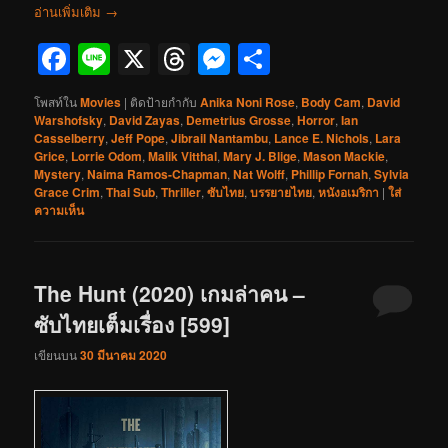
อ่านเพิ่มเติม
→
Facebook
Line
X
Threads
Messenger
Share
โพสท์ใน
Movies
|
ติดป้ายกำกับ
Anika Noni Rose
,
Body Cam
,
David
Warshofsky
,
David Zayas
,
Demetrius Grosse
,
Horror
,
Ian
Casselberry
,
Jeff Pope
,
Jibrail Nantambu
,
Lance E. Nichols
,
Lara
Grice
,
Lorrie Odom
,
Malik Vitthal
,
Mary J. Blige
,
Mason Mackie
,
Mystery
,
Naima Ramos-Chapman
,
Nat Wolff
,
Phillip Fornah
,
Sylvia
Grace Crim
,
Thai Sub
,
Thriller
,
ซับไทย
,
บรรยายไทย
,
หนังอเมริกา
|
ใส่
ความเห็น
The Hunt (2020) เกมล่าคน –
ซับไทยเต็มเรื่อง [599]
เขียนบน
30 มีนาคม 2020