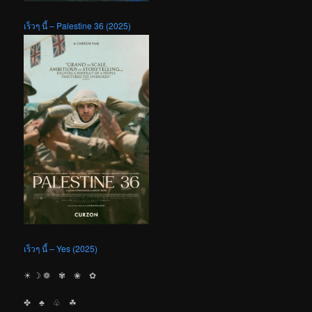
เร็วๆ นี้ – Palestine 36 (2025)
เร็วๆ นี้ – Yes (2025)
☀︎ ☽ ❁ ✾ ❀ ✿
✤ ♣︎ ♧ ☘︎