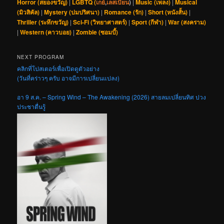
Horror (สยองขวัญ)
|
LGBTQ (
เกย์
,
เลสเบี้ยน
)
|
Music (เพลง)
|
Musical
(มิวสิคัล)
|
Mystery (ปมปริศนา)
|
Romance (รัก)
|
Short (หนังสั้น)
|
Thriller (ระทึกขวัญ)
|
Sci-Fi (วิทยาศาสตร์)
|
Sport (กีฬา)
|
War (สงคราม)
|
Western (คาวบอย)
|
Zombie (ซอมบี้)
NEXT PROGRAM
คลิกที่โปสเตอร์เพื่อเปิดดูตัวอย่าง
(วันที่คร่าวๆ ครับ อาจมีการเปลี่ยนแปลง)
อา 9 ส.ค. – Spring Wind – The Awakening (2026) สายลมเปลี่ยนทิศ ปวง
ประชาตื่นรู้