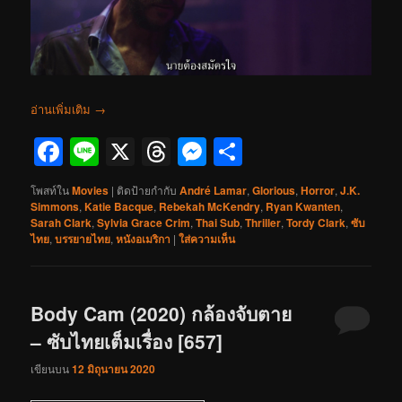
อ่านเพิ่มเติม
→
Facebook
Line
X
Threads
Messenger
Share
โพสท์ใน
Movies
|
ติดป้ายกำกับ
André Lamar
,
Glorious
,
Horror
,
J.K.
Simmons
,
Katie Bacque
,
Rebekah McKendry
,
Ryan Kwanten
,
Sarah Clark
,
Sylvia Grace Crim
,
Thai Sub
,
Thriller
,
Tordy Clark
,
ซับ
ไทย
,
บรรยายไทย
,
หนังอเมริกา
|
ใส่ความเห็น
Body Cam (2020) กล้องจับตาย
– ซับไทยเต็มเรื่อง [657]
เขียนบน
12 มิถุนายน 2020