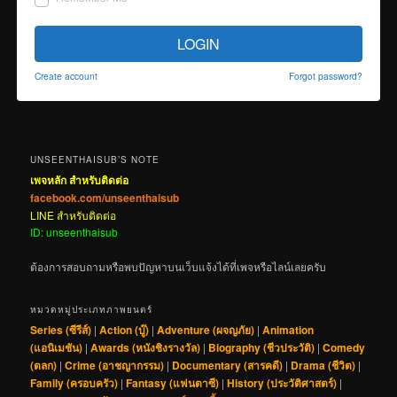
LOGIN
Create account
Forgot password?
UNSEENTHAISUB’S NOTE
เพจหลัก สำหรับติดต่อ
facebook.com/unseenthaisub
LINE สำหรับติดต่อ
ID: unseenthaisub
ต้องการสอบถามหรือพบปัญหาบนเว็บแจ้งได้ที่เพจหรือไลน์เลยครับ
หมวดหมู่ประเภทภาพยนตร์
Series (ซีรีส์)
|
Action (บู๊)
|
Adventure (ผจญภัย)
|
Animation
(แอนิเมชัน)
|
Awards (หนังชิงรางวัล)
|
Biography (ชีวประวัติ)
|
Comedy
(ตลก)
|
Crime (อาชญากรรม)
|
Documentary (สารคดี)
|
Drama (ชีวิต)
|
Family (ครอบครัว)
|
Fantasy (แฟนตาซี)
|
History (ประวัติศาสตร์)
|