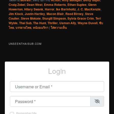
Craig Zobel
,
Dean West
,
Emma Roberts
,
Ethan Suplee
,
Glenn
Howerton
,
Hilary Swank
,
Horror
,
Ike Barinholtz
,
J. C. MacKenzie
,
Jim Klock
,
Justin Hartley
,
Macon Blair
,
Reed Birney
,
Steve
Coulter
,
Steve Mokate
,
Sturgill Simpson
,
Sylvia Grace Crim
,
Teri
Wyble
,
Thai Sub
,
The Hunt
,
Thriller
,
Usman Ally
,
Wayne Duvall
,
ซับ
ไทย
,
บรรยายไทย
,
หนังอเมริกา
|
ใส่ความเห็น
UNSEENTHAISUB.COM
Login
Username or Email
*
Password
*
Remember Me