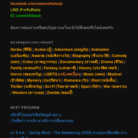
facebook.com/unseenthaisub
LINE สำหรับติดต่อ
ID: unseenthaisub
ต้องการสอบถามหรือพบปัญหาบนเว็บแจ้งได้ที่เพจหรือไลน์เลยครับ
หมวดหมู่ประเภทภาพยนตร์
Series (ซีรีส์)
|
Action (บู๊)
|
Adventure (ผจญภัย)
|
Animation
(แอนิเมชัน)
|
Awards (หนังชิงรางวัล)
|
Biography (ชีวประวัติ)
|
Comedy
(ตลก)
|
Crime (อาชญากรรม)
|
Documentary (สารคดี)
|
Drama (ชีวิต)
|
Family (ครอบครัว)
|
Fantasy (แฟนตาซี)
|
History (ประวัติศาสตร์)
|
Horror (สยองขวัญ)
|
LGBTQ (
เกย์
,
เลสเบี้ยน
)
|
Music (เพลง)
|
Musical
(มิวสิคัล)
|
Mystery (ปมปริศนา)
|
Romance (รัก)
|
Short (หนังสั้น)
|
Thriller (ระทึกขวัญ)
|
Sci-Fi (วิทยาศาสตร์)
|
Sport (กีฬา)
|
War (สงคราม)
|
Western (คาวบอย)
|
Zombie (ซอมบี้)
NEXT PROGRAM
คลิกที่โปสเตอร์เพื่อเปิดดูตัวอย่าง
(วันที่คร่าวๆ ครับ อาจมีการเปลี่ยนแปลง)
อา 9 ส.ค. – Spring Wind – The Awakening (2026) สายลมเปลี่ยนทิศ ปวง