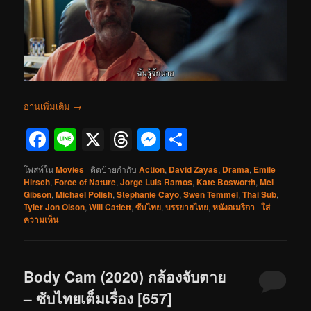
อ่านเพิ่มเติม
→
Facebook
Line
X
Threads
Messenger
Share
โพสท์ใน
Movies
|
ติดป้ายกำกับ
Action
,
David Zayas
,
Drama
,
Emile
Hirsch
,
Force of Nature
,
Jorge Luis Ramos
,
Kate Bosworth
,
Mel
Gibson
,
Michael Polish
,
Stephanie Cayo
,
Swen Temmel
,
Thai Sub
,
Tyler Jon Olson
,
Will Catlett
,
ซับไทย
,
บรรยายไทย
,
หนังอเมริกา
|
ใส่
ความเห็น
Body Cam (2020) กล้องจับตาย
– ซับไทยเต็มเรื่อง [657]