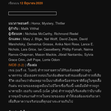
เขียนบน
12 มิถุนายน 2020
แนวภาพยนตร์ :
Horror, Mystery, Thriller
ผู้กำกับ :
Malik Vitthal
ผู้เขียนบท :
Nicholas McCarthy, Richmond Riedel
นักแสดง :
Mary J. Blige, Nat Wolff, David Zayas, David
Warshofsky, Demetrius Grosse, Anika Noni Rose, Lance E.
Nichols, Lara Grice, Ian Casselberry, Phillip Fornah, Naima
Ramos-Chapman, Mason Mackie, Jibrail Nantambu, Sylvia
Grace Crim, Jeff Pope, Lorrie Odom
IMDB (5.2)
|
เรื่องย่อ
เรเน่ (แมรี่ เจ. ไบลจ์) ตำรวจสายตรวจได้รับแจ้งเหตุตำรวจถูก
ฆาตกรรม เมื่อเธอตรวจสอบในกล้องติดตามตัวของเพื่อนตำรวจที่เสีย
ชีวิต เธอก็พบว่าต้นเหตุอาจเป็นบางสิ่งที่เหนือธรรมชาติที่อยู่ในชุดเสื้อ
กันฝน หน่วยของเธอดูเหมือนไม่มีใครเชื่อเรื่องนี้ แต่เมื่อมีตำรวจถูก
ฆ่าตายอีก เธอกับ แดนนี่ (แน็ต วูล์ฟ) ตำรวจคู่หูก็เริ่มสงสัยว่ามีบางสิ่ง
อาจพุ่งเป้าเล่นงานตำรวจในหน่วยของเธอ ทำให้เธอต้องแข่งกับเวลา
เพื่อสืบหาความจริงก่อนที่ทุกอย่างจะสายเกินไป