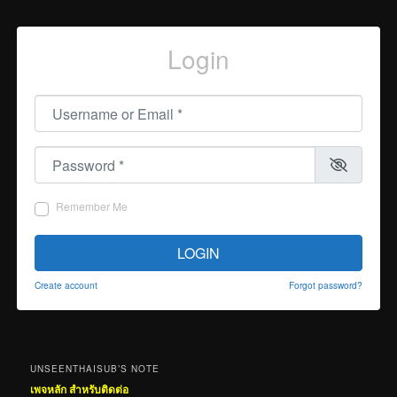
Login
Username or Email
*
Password
*
Remember Me
LOGIN
Create account
Forgot password?
UNSEENTHAISUB’S NOTE
เพจหลัก สำหรับติดต่อ