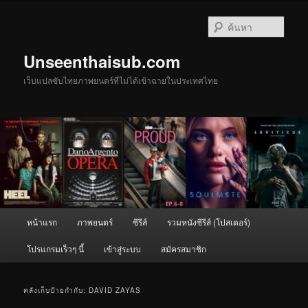
ข้าม
ข้าม
ไป
ไป
ค้นหา
ยัง
บทความ
เนื้อหา
รอง
Unseenthaisub.com
หลัก
เว็บแปลซับไทยภาพยนตร์ที่ไม่ได้เข้าฉายในประเทศไทย
เมนู
หน้าแรก
ภาพยนตร์
ซีรีส์
รวมหนังซีรีส์ (โปสเตอร์)
หลัก
โปรแกรมเร็วๆ นี้
เข้าสู่ระบบ
สมัครสมาชิก
คลังเก็บป้ายกำกับ:
DAVID ZAYAS