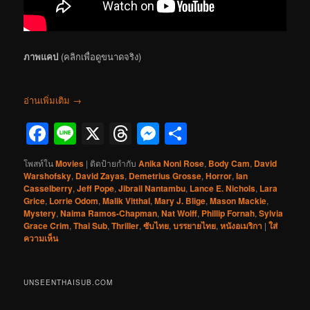
ภาพแคป
(คลิกเพื่อดูขนาดจริง)
อ่านเพิ่มเติม
→
Facebook
Line
X
Threads
Messenger
Share
โพสท์ใน
Movies
|
ติดป้ายกำกับ
Anika Noni Rose
,
Body Cam
,
David
Warshofsky
,
David Zayas
,
Demetrius Grosse
,
Horror
,
Ian
Casselberry
,
Jeff Pope
,
Jibrail Nantambu
,
Lance E. Nichols
,
Lara
Grice
,
Lorrie Odom
,
Malik Vitthal
,
Mary J. Blige
,
Mason Mackie
,
Mystery
,
Naima Ramos-Chapman
,
Nat Wolff
,
Phillip Fornah
,
Sylvia
Grace Crim
,
Thai Sub
,
Thriller
,
ซับไทย
,
บรรยายไทย
,
หนังอเมริกา
|
ใส่
ความเห็น
UNSEENTHAISUB.COM