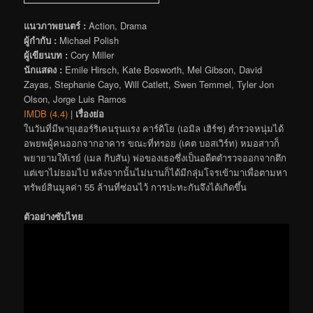
แนวภาพยนตร์ :
Action, Drama
ผู้กำกับ :
Michael Polish
ผู้เขียนบท :
Cory Miller
นักแสดง :
Emile Hirsch, Kate Bosworth, Mel Gibson, David
Zayas, Stephanie Cayo, Will Catlett, Swen Temmel, Tyler Jon
Olson, Jorge Luis Ramos
IMDB (4.4)
|
เรื่องย่อ
ในวันที่มีพายุเฮอร์ริเคนรุนแรง คาร์ดิโย (เอมิล เฮิร์ช) ตำรวจหนุ่มได้
อพยพผู้คนออกจากอาคาร ขณะที่ทรอย (เคต บอสเวิร์ท) หมอสาวก็
พยายามให้เรย์ (เมล กิบสัน) พ่อของเธอซึ่งเป็นอดีตตำรวจออกจากตึก
แต่เขาไม่ยอมไป หลังจากนั้นไม่นานก็ได้มีกลุ่มโจรเข้ามาเพื่อตามหา
ทรัพย์สินมูลค่า 55 ล้านที่ซ่อนไว้ การปะทะกันจึงได้เกิดขึ้น
ตัวอย่างซับไทย