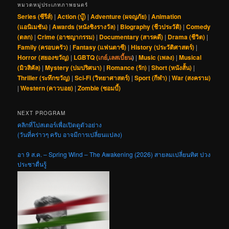
หมวดหมู่ประเภทภาพยนตร์
Series (ซีรีส์)
|
Action (บู๊)
|
Adventure (ผจญภัย)
|
Animation
(แอนิเมชัน)
|
Awards (หนังชิงรางวัล)
|
Biography (ชีวประวัติ)
|
Comedy
(ตลก)
|
Crime (อาชญากรรม)
|
Documentary (สารคดี)
|
Drama (ชีวิต)
|
Family (ครอบครัว)
|
Fantasy (แฟนตาซี)
|
History (ประวัติศาสตร์)
|
Horror (สยองขวัญ)
|
LGBTQ (
เกย์
,
เลสเบี้ยน
)
|
Music (เพลง)
|
Musical
(มิวสิคัล)
|
Mystery (ปมปริศนา)
|
Romance (รัก)
|
Short (หนังสั้น)
|
Thriller (ระทึกขวัญ)
|
Sci-Fi (วิทยาศาสตร์)
|
Sport (กีฬา)
|
War (สงคราม)
|
Western (คาวบอย)
|
Zombie (ซอมบี้)
NEXT PROGRAM
คลิกที่โปสเตอร์เพื่อเปิดดูตัวอย่าง
(วันที่คร่าวๆ ครับ อาจมีการเปลี่ยนแปลง)
อา 9 ส.ค. – Spring Wind – The Awakening (2026) สายลมเปลี่ยนทิศ ปวง
ประชาตื่นรู้