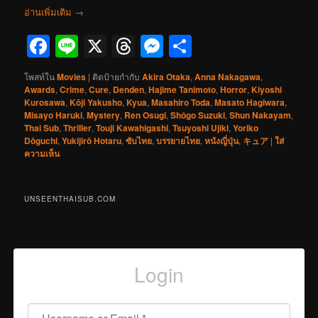
อ่านเพิ่มเติม
→
Facebook
Line
X
Threads
Messenger
Share
โพสท์ใน
Movies
|
ติดป้ายกำกับ
Akira Otaka
,
Anna Nakagawa
,
Awards
,
Crime
,
Cure
,
Denden
,
Hajime Tanimoto
,
Horror
,
Kiyoshi
Kurosawa
,
Kōji Yakusho
,
Kyua
,
Masahiro Toda
,
Masato Hagiwara
,
Misayo Haruki
,
Mystery
,
Ren Osugi
,
Shôgo Suzuki
,
Shun Nakayam
,
Thai Sub
,
Thriller
,
Touji Kawahigashi
,
Tsuyoshi Ujiki
,
Yoriko
Dōguchi
,
Yukijirō Hotaru
,
ซับไทย
,
บรรยายไทย
,
หนังญี่ปุ่น
,
キュア
|
ใส่
ความเห็น
UNSEENTHAISUB.COM
Login
Username or Email
*