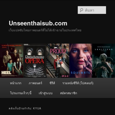
ข้าม
ข้าม
ไป
ไป
ค้นหา
ยัง
บทความ
เนื้อหา
รอง
Unseenthaisub.com
หลัก
เว็บแปลซับไทยภาพยนตร์ที่ไม่ได้เข้าฉายในประเทศไทย
เมนู
หน้าแรก
ภาพยนตร์
ซีรีส์
รวมหนังซีรีส์ (โปสเตอร์)
หลัก
โปรแกรมเร็วๆ นี้
เข้าสู่ระบบ
สมัครสมาชิก
คลังเก็บป้ายกำกับ:
KYUA