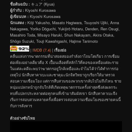
ชื่อต้นฉบับ :
キュア (Kyua)
ผู้กำกับ :
Kiyoshi Kurosawa
ผู้เขียนบท :
Kiyoshi Kurosawa
นักแสดง :
Kōji Yakusho, Masato Hagiwara, Tsuyoshi Ujiki, Anna
Nakagawa, Yoriko Dōguchi, Yukijirō Hotaru, Denden, Ren Osugi,
Masahiro Toda, Misayo Haruki, Shun Nakayam, Akira Otaka,
Shôgo Suzuki, Touji Kawahigashi, Hajime Tanimoto
|
IMDB (7.4)
|
เรื่องย่อ
คลื่นแห่งการฆาตกรรมที่น่าสยดสยองกำลังถาโถมโตเกียว การเชื่อม
ต่อเพียงอย่างเดียวคือ X เปื้อนเลือดที่สลักไว้ที่คอของเหยื่อแต่ละราย
ในแต่ละคดีจะพบว่าฆาตกรอยู่ใกล้เหยื่อและจำไม่ได้ว่าได้ทำการก่อ
เหตุไป นักสืบทาคาเบะและซาคุมะนักจิตวิทยาถูกเรียกให้มาตรวจ
สอบความเชื่อมโยง แต่การสืบสวนของพวกเขากลับไปไม่ถึงไหน ชาย
หนุ่มแปลกหน้าถูกจับใกล้ที่เกิดเหตุฆาตกรรมครั้งล่าสุดซึ่งส่งผลกระ
ทบที่แปลกประหลาดต่อทุกคนที่เข้ามาสัมผัสเขา นักสืบทาคาเบะจึง
เริ่มการสอบสวนหลายครั้งเพื่อตรวจสอบความเชื่อมโยงของชายคนนี้
กับการสังหาร
ตัวอย่างซับไทย