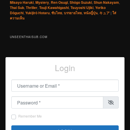
Misayo Haruki
,
Mystery
,
Ren Osugi
,
Shôgo Suzuki
,
Shun Nakayam
,
Thai Sub
,
Thriller
,
Touji Kawahigashi
,
Tsuyoshi Ujiki
,
Yoriko
Dōguchi
,
Yukijirō Hotaru
,
ซับไทย
,
บรรยายไทย
,
หนังญี่ปุ่น
,
キュア
|
ใส่
ความเห็น
UNSEENTHAISUB.COM
Login
Username or Email
*
Password
*
Remember Me