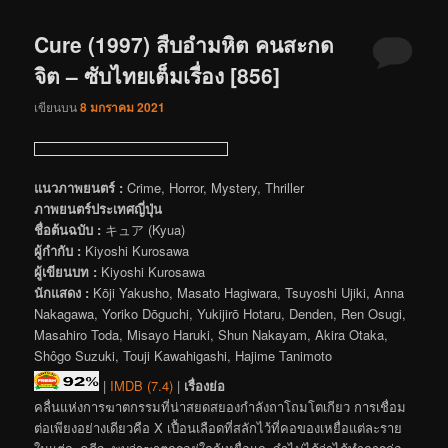
Cure (1997) สืบอำมหิต คนสะกด
จิต – ซับไทยเต็มเรื่อง [856]
เขียนบน
8 มกราคม 2021
แนวภาพยนตร์ :
Crime, Horror, Mystery, Thriller
ภาพยนตร์ประเทศญี่ปุ่น
ชื่อต้นฉบับ :
キュア (Kyua)
ผู้กำกับ :
Kiyoshi Kurosawa
ผู้เขียนบท :
Kiyoshi Kurosawa
นักแสดง :
Kōji Yakusho, Masato Hagiwara, Tsuyoshi Ujiki, Anna
Nakagawa, Yoriko Dōguchi, Yukijirō Hotaru, Denden, Ren Osugi,
Masahiro Toda, Misayo Haruki, Shun Nakayam, Akira Otaka,
Shôgo Suzuki, Touji Kawahigashi, Hajime Tanimoto
|
IMDB (7.4)
|
เรื่องย่อ
คลื่นแห่งการฆาตกรรมที่น่าสยดสยองกำลังถาโถมโตเกียว การเชื่อม
ต่อเพียงอย่างเดียวคือ X เปื้อนเลือดที่สลักไว้ที่คอของเหยื่อแต่ละราย