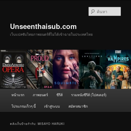
ข้าม
ข้าม
ไป
ไป
ค้นหา
ยัง
บทความ
เนื้อหา
รอง
Unseenthaisub.com
หลัก
เว็บแปลซับไทยภาพยนตร์ที่ไม่ได้เข้าฉายในประเทศไทย
เมนู
หน้าแรก
ภาพยนตร์
ซีรีส์
รวมหนังซีรีส์ (โปสเตอร์)
หลัก
โปรแกรมเร็วๆ นี้
เข้าสู่ระบบ
สมัครสมาชิก
คลังเก็บป้ายกำกับ:
MISAYO HARUKI