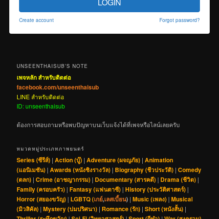
LOGIN
Create account
Forgot password?
UNSEENTHAISUB’S NOTE
เพจหลัก สำหรับติดต่อ
facebook.com/unseenthaisub
LINE สำหรับติดต่อ
ID: unseenthaisub
ต้องการสอบถามหรือพบปัญหาบนเว็บแจ้งได้ที่เพจหรือไลน์เลยครับ
หมวดหมู่ประเภทภาพยนตร์
Series (ซีรีส์)
|
Action (บู๊)
|
Adventure (ผจญภัย)
|
Animation
(แอนิเมชัน)
|
Awards (หนังชิงรางวัล)
|
Biography (ชีวประวัติ)
|
Comedy
(ตลก)
|
Crime (อาชญากรรม)
|
Documentary (สารคดี)
|
Drama (ชีวิต)
|
Family (ครอบครัว)
|
Fantasy (แฟนตาซี)
|
History (ประวัติศาสตร์)
|
Horror (สยองขวัญ)
|
LGBTQ (
เกย์
,
เลสเบี้ยน
)
|
Music (เพลง)
|
Musical
(มิวสิคัล)
|
Mystery (ปมปริศนา)
|
Romance (รัก)
|
Short (หนังสั้น)
|
Thriller (ระทึกขวัญ)
|
Sci-Fi (วิทยาศาสตร์)
|
Sport (กีฬา)
|
War (สงคราม)