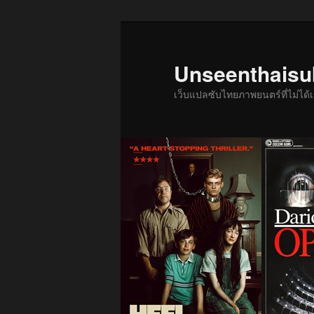
ข้าม
ข้าม
ไป
ไป
ยัง
บทความ
Unseenthais
เนื้อหา
รอง
เว็บแปลซับไทยภาพยนตร์ที่ไม่ไ
หลัก