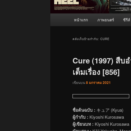
เมนู
หน้าแรก
ภาพยนตร์
ซีรีส์
หลัก
คลังเก็บป้ายกำกับ:
CURE
Cure (1997) สืบ
เต็มเรื่อง [856]
เขียนบน
8 มกราคม 2021
ชื่อต้นฉบับ :
キュア (Kyua)
ผู้กำกับ :
Kiyoshi Kurosawa
ผู้เขียนบท :
Kiyoshi Kurosawa
นักแสดง :
Kōji Yakusho, Masat