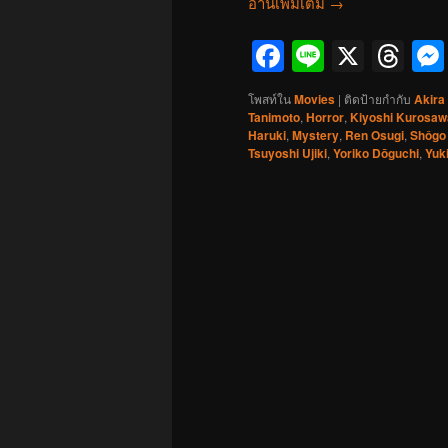
อ่านเพิ่มเติม
→
Facebook
Line
X
Th
โพสท์ใน
Movies
|
ติดป้ายกำกับ
Akira
Tanimoto
,
Horror
,
Kiyoshi Kurosaw
Haruki
,
Mystery
,
Ren Osugi
,
Shôgo
Tsuyoshi Ujiki
,
Yoriko Dōguchi
,
Yuki