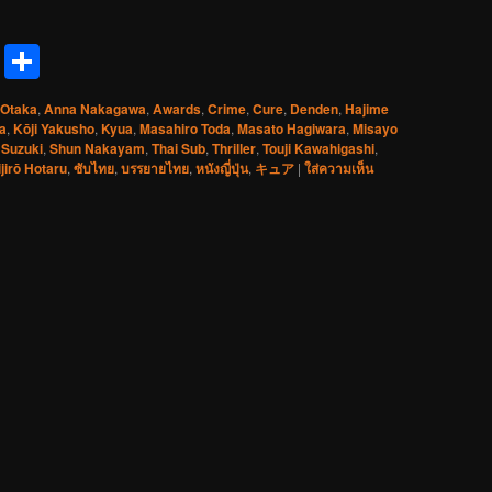
reads
Messenger
Share
 Otaka
,
Anna Nakagawa
,
Awards
,
Crime
,
Cure
,
Denden
,
Hajime
a
,
Kōji Yakusho
,
Kyua
,
Masahiro Toda
,
Masato Hagiwara
,
Misayo
 Suzuki
,
Shun Nakayam
,
Thai Sub
,
Thriller
,
Touji Kawahigashi
,
jirō Hotaru
,
ซับไทย
,
บรรยายไทย
,
หนังญี่ปุ่น
,
キュア
|
ใส่ความเห็น