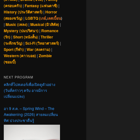
(ครอบครัว)
|
Fantasy (แฟนตาซี)
|
History (ประวัติศาสตร์)
|
Horror
(สยองขวัญ)
|
LGBTQ (
เกย์
,
เลสเบี้ยน
)
|
Music (เพลง)
|
Musical (มิวสิคัล)
|
Mystery (ปมปริศนา)
|
Romance
(รัก)
|
Short (หนังสั้น)
|
Thriller
(ระทึกขวัญ)
|
Sci-Fi (วิทยาศาสตร์)
|
Sport (กีฬา)
|
War (สงคราม)
|
Western (คาวบอย)
|
Zombie
(ซอมบี้)
NEXT PROGRAM
คลิกที่โปสเตอร์เพื่อเปิดดูตัวอย่าง
(วันที่คร่าวๆ ครับ อาจมีการ
เปลี่ยนแปลง)
อา 9 ส.ค. – Spring Wind – The
Awakening (2026) สายลมเปลี่ยน
ทิศ ปวงประชาตื่นรู้