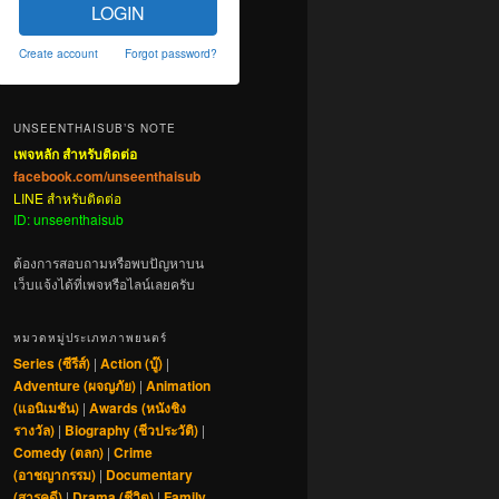
LOGIN
Create account
Forgot password?
UNSEENTHAISUB’S NOTE
เพจหลัก สำหรับติดต่อ
facebook.com/unseenthaisub
LINE สำหรับติดต่อ
ID: unseenthaisub
ต้องการสอบถามหรือพบปัญหาบน
เว็บแจ้งได้ที่เพจหรือไลน์เลยครับ
หมวดหมู่ประเภทภาพยนตร์
Series (ซีรีส์)
|
Action (บู๊)
|
Adventure (ผจญภัย)
|
Animation
(แอนิเมชัน)
|
Awards (หนังชิง
รางวัล)
|
Biography (ชีวประวัติ)
|
Comedy (ตลก)
|
Crime
(อาชญากรรม)
|
Documentary
(สารคดี)
|
Drama (ชีวิต)
|
Family