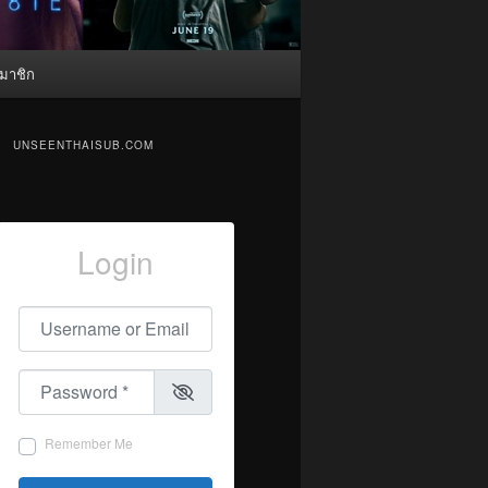
มาชิก
UNSEENTHAISUB.COM
Login
Username or Email
*
Password
*
Remember Me