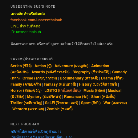
UNSEENTHAISUB’S NOTE
เพจหลัก สำหรับติดต่อ
facebook.com/unseenthaisub
LINE สำหรับติดต่อ
ID: unseenthaisub
ต้องการสอบถามหรือพบปัญหาบนเว็บแจ้งได้ที่เพจหรือไลน์เลยครับ
หมวดหมู่ประเภทภาพยนตร์
Series (ซีรีส์)
|
Action (บู๊)
|
Adventure (ผจญภัย)
|
Animation
(แอนิเมชัน)
|
Awards (หนังชิงรางวัล)
|
Biography (ชีวประวัติ)
|
Comedy
(ตลก)
|
Crime (อาชญากรรม)
|
Documentary (สารคดี)
|
Drama (ชีวิต)
|
Family (ครอบครัว)
|
Fantasy (แฟนตาซี)
|
History (ประวัติศาสตร์)
|
Horror (สยองขวัญ)
|
LGBTQ (
เกย์
,
เลสเบี้ยน
)
|
Music (เพลง)
|
Musical
(มิวสิคัล)
|
Mystery (ปมปริศนา)
|
Romance (รัก)
|
Short (หนังสั้น)
|
Thriller (ระทึกขวัญ)
|
Sci-Fi (วิทยาศาสตร์)
|
Sport (กีฬา)
|
War (สงคราม)
|
Western (คาวบอย)
|
Zombie (ซอมบี้)
NEXT PROGRAM
คลิกที่โปสเตอร์เพื่อเปิดดูตัวอย่าง
(วันที่คร่าวๆ ครับ อาจมีการเปลี่ยนแปลง)