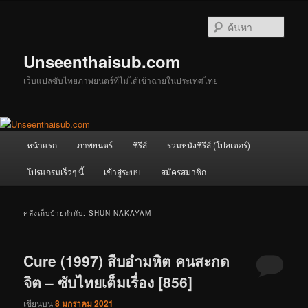
ข้าม
ข้าม
ไป
ไป
ค้นหา
ยัง
บทความ
เนื้อหา
รอง
Unseenthaisub.com
หลัก
เว็บแปลซับไทยภาพยนตร์ที่ไม่ได้เข้าฉายในประเทศไทย
เมนู
หน้าแรก
ภาพยนตร์
ซีรีส์
รวมหนังซีรีส์ (โปสเตอร์)
หลัก
โปรแกรมเร็วๆ นี้
เข้าสู่ระบบ
สมัครสมาชิก
คลังเก็บป้ายกำกับ:
SHUN NAKAYAM
Cure (1997) สืบอำมหิต คนสะกด
จิต – ซับไทยเต็มเรื่อง [856]
เขียนบน
8 มกราคม 2021