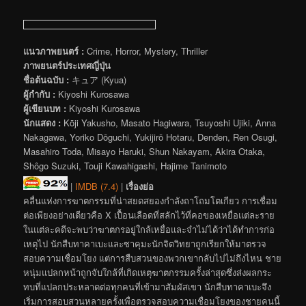
แนวภาพยนตร์ :
Crime, Horror, Mystery, Thriller
ภาพยนตร์ประเทศญี่ปุ่น
ชื่อต้นฉบับ :
キュア (Kyua)
ผู้กำกับ :
Kiyoshi Kurosawa
ผู้เขียนบท :
Kiyoshi Kurosawa
นักแสดง :
Kōji Yakusho, Masato Hagiwara, Tsuyoshi Ujiki, Anna
Nakagawa, Yoriko Dōguchi, Yukijirō Hotaru, Denden, Ren Osugi,
Masahiro Toda, Misayo Haruki, Shun Nakayam, Akira Otaka,
Shôgo Suzuki, Touji Kawahigashi, Hajime Tanimoto
|
IMDB (7.4)
|
เรื่องย่อ
คลื่นแห่งการฆาตกรรมที่น่าสยดสยองกำลังถาโถมโตเกียว การเชื่อม
ต่อเพียงอย่างเดียวคือ X เปื้อนเลือดที่สลักไว้ที่คอของเหยื่อแต่ละราย
ในแต่ละคดีจะพบว่าฆาตกรอยู่ใกล้เหยื่อและจำไม่ได้ว่าได้ทำการก่อ
เหตุไป นักสืบทาคาเบะและซาคุมะนักจิตวิทยาถูกเรียกให้มาตรวจ
สอบความเชื่อมโยง แต่การสืบสวนของพวกเขากลับไปไม่ถึงไหน ชาย
หนุ่มแปลกหน้าถูกจับใกล้ที่เกิดเหตุฆาตกรรมครั้งล่าสุดซึ่งส่งผลกระ
ทบที่แปลกประหลาดต่อทุกคนที่เข้ามาสัมผัสเขา นักสืบทาคาเบะจึง
เริ่มการสอบสวนหลายครั้งเพื่อตรวจสอบความเชื่อมโยงของชายคนนี้