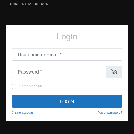
UNSEENTHAISUB.COM
Login
Username or Email
*
Password
*
Remember Me
LOGIN
Create account
Forgot password?