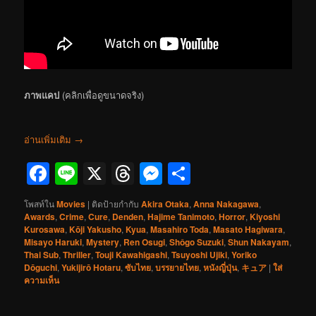
ภาพแคป
(คลิกเพื่อดูขนาดจริง)
อ่านเพิ่มเติม
→
Facebook
Line
X
Threads
Messenger
Share
โพสท์ใน
Movies
|
ติดป้ายกำกับ
Akira Otaka
,
Anna Nakagawa
,
Awards
,
Crime
,
Cure
,
Denden
,
Hajime Tanimoto
,
Horror
,
Kiyoshi
Kurosawa
,
Kōji Yakusho
,
Kyua
,
Masahiro Toda
,
Masato Hagiwara
,
Misayo Haruki
,
Mystery
,
Ren Osugi
,
Shôgo Suzuki
,
Shun Nakayam
,
Thai Sub
,
Thriller
,
Touji Kawahigashi
,
Tsuyoshi Ujiki
,
Yoriko
Dōguchi
,
Yukijirō Hotaru
,
ซับไทย
,
บรรยายไทย
,
หนังญี่ปุ่น
,
キュア
|
ใส่
ความเห็น