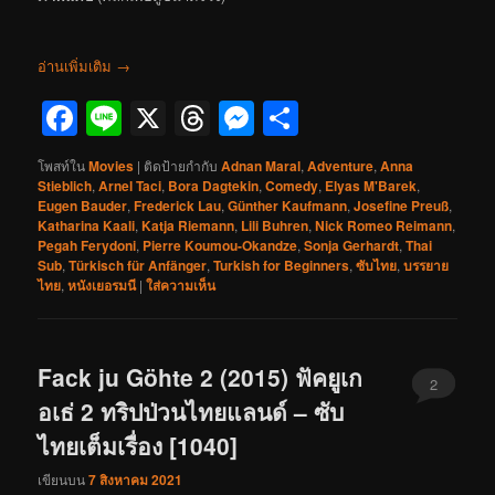
อ่านเพิ่มเติม
→
Facebook
Line
X
Threads
Messenger
Share
โพสท์ใน
Movies
|
ติดป้ายกำกับ
Adnan Maral
,
Adventure
,
Anna
Stieblich
,
Arnel Taci
,
Bora Dagtekin
,
Comedy
,
Elyas M'Barek
,
Eugen Bauder
,
Frederick Lau
,
Günther Kaufmann
,
Josefine Preuß
,
Katharina Kaali
,
Katja Riemann
,
Lili Buhren
,
Nick Romeo Reimann
,
Pegah Ferydoni
,
Pierre Koumou-Okandze
,
Sonja Gerhardt
,
Thai
Sub
,
Türkisch für Anfänger
,
Turkish for Beginners
,
ซับไทย
,
บรรยาย
ไทย
,
หนังเยอรมนี
|
ใส่ความเห็น
Fack ju Göhte 2 (2015) ฟัคยูเก
2
อเธ่ 2 ทริปป่วนไทยแลนด์ – ซับ
ไทยเต็มเรื่อง [1040]
เขียนบน
7 สิงหาคม 2021