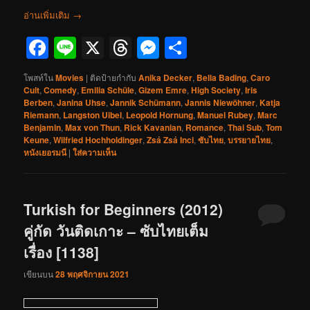
อ่านเพิ่มเติม
→
Facebook
Line
X
Threads
Messenger
Share
โพสท์ใน
Movies
|
ติดป้ายกำกับ
Anika Decker
,
Bella Bading
,
Caro
Cult
,
Comedy
,
Emilia Schüle
,
Gizem Emre
,
High Society
,
Iris
Berben
,
Janina Uhse
,
Jannik Schümann
,
Jannis Niewöhner
,
Katja
Riemann
,
Langston Uibel
,
Leopold Hornung
,
Manuel Rubey
,
Marc
Benjamin
,
Max von Thun
,
Rick Kavanian
,
Romance
,
Thai Sub
,
Tom
Keune
,
Wilfried Hochholdinger
,
Zsá Zsá Inci
,
ซับไทย
,
บรรยายไทย
,
หนังเยอรมนี
|
ใส่ความเห็น
Turkish for Beginners (2012)
คู่กัด วันติดเกาะ – ซับไทยเต็ม
เรื่อง [1138]
เขียนบน
28 พฤศจิกายน 2021