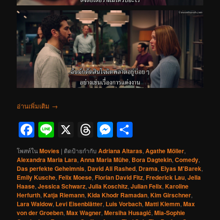
อ่านเพิ่มเติม
→
Facebook
Line
X
Threads
Messenger
Share
โพสท์ใน
Movies
|
ติดป้ายกำกับ
Adriana Altaras
,
Agathe Möller
,
Alexandra Maria Lara
,
Anna Maria Mühe
,
Bora Dagtekin
,
Comedy
,
Das perfekte Geheimnis
,
David Ali Rashed
,
Drama
,
Elyas M'Barek
,
Emily Kusche
,
Felix Moese
,
Florian David Fitz
,
Frederick Lau
,
Jella
Haase
,
Jessica Schwarz
,
Julia Koschitz
,
Julian Felix
,
Karoline
Herfurth
,
Katja Riemann
,
Kida Khodr Ramadan
,
Kim Girschner
,
Lara Waldow
,
Levi Eisenblätter
,
Luis Vorbach
,
Matti Klemm
,
Max
von der Groeben
,
Max Wagner
,
Mersiha Husagić
,
Mia-Sophie