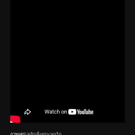
ภาพแคป
(คลิกเพื่อดูขนาดจริง)