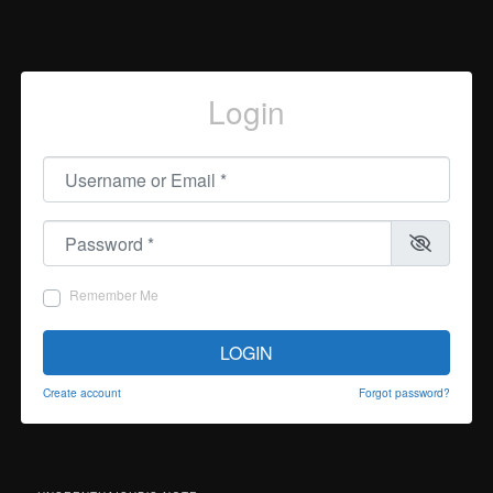
Login
Username or Email
*
Password
*
Remember Me
LOGIN
Create account
Forgot password?