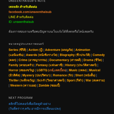
UNSEENTHAISUB’S NOTE
เพจหลัก สำหรับติดต่อ
facebook.com/unseenthaisub
LINE สำหรับติดต่อ
ID: unseenthaisub
ต้องการสอบถามหรือพบปัญหาบนเว็บแจ้งได้ที่เพจหรือไลน์เลยครับ
หมวดหมู่ประเภทภาพยนตร์
Series (ซีรีส์)
|
Action (บู๊)
|
Adventure (ผจญภัย)
|
Animation
(แอนิเมชัน)
|
Awards (หนังชิงรางวัล)
|
Biography (ชีวประวัติ)
|
Comedy
(ตลก)
|
Crime (อาชญากรรม)
|
Documentary (สารคดี)
|
Drama (ชีวิต)
|
Family (ครอบครัว)
|
Fantasy (แฟนตาซี)
|
History (ประวัติศาสตร์)
|
Horror (สยองขวัญ)
|
LGBTQ (
เกย์
,
เลสเบี้ยน
)
|
Music (เพลง)
|
Musical
(มิวสิคัล)
|
Mystery (ปมปริศนา)
|
Romance (รัก)
|
Short (หนังสั้น)
|
Thriller (ระทึกขวัญ)
|
Sci-Fi (วิทยาศาสตร์)
|
Sport (กีฬา)
|
War (สงคราม)
|
Western (คาวบอย)
|
Zombie (ซอมบี้)
NEXT PROGRAM
คลิกที่โปสเตอร์เพื่อเปิดดูตัวอย่าง
(วันที่คร่าวๆ ครับ อาจมีการเปลี่ยนแปลง)