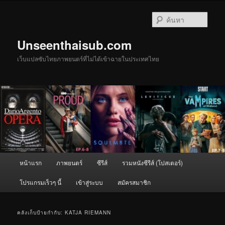
ข้าม
ข้าม
ไป
ไป
ค้นหา
ยัง
บทความ
เนื้อหา
รอง
Unseenthaisub.com
หลัก
เว็บแปลซับไทยภาพยนตร์ที่ไม่ได้เข้าฉายในประเทศไทย
เมนู
หน้าแรก
ภาพยนตร์
ซีรีส์
รวมหนังซีรีส์ (โปสเตอร์)
หลัก
โปรแกรมเร็วๆ นี้
เข้าสู่ระบบ
สมัครสมาชิก
คลังเก็บป้ายกำกับ:
KATJA RIEMANN