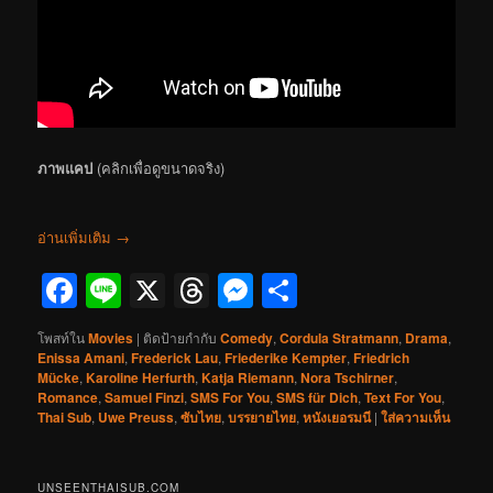
ภาพแคป
(คลิกเพื่อดูขนาดจริง)
อ่านเพิ่มเติม
→
Facebook
Line
X
Threads
Messenger
Share
โพสท์ใน
Movies
|
ติดป้ายกำกับ
Comedy
,
Cordula Stratmann
,
Drama
,
Enissa Amani
,
Frederick Lau
,
Friederike Kempter
,
Friedrich
Mücke
,
Karoline Herfurth
,
Katja Riemann
,
Nora Tschirner
,
Romance
,
Samuel Finzi
,
SMS For You
,
SMS für Dich
,
Text For You
,
Thai Sub
,
Uwe Preuss
,
ซับไทย
,
บรรยายไทย
,
หนังเยอรมนี
|
ใส่ความเห็น
UNSEENTHAISUB.COM