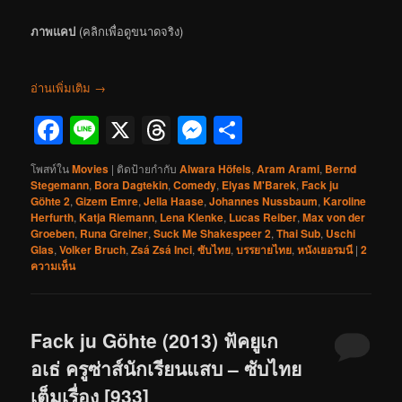
ภาพแคป
(คลิกเพื่อดูขนาดจริง)
อ่านเพิ่มเติม
→
Facebook
Line
X
Threads
Messenger
Share
โพสท์ใน
Movies
|
ติดป้ายกำกับ
Alwara Höfels
,
Aram Arami
,
Bernd
Stegemann
,
Bora Dagtekin
,
Comedy
,
Elyas M'Barek
,
Fack ju
Göhte 2
,
Gizem Emre
,
Jella Haase
,
Johannes Nussbaum
,
Karoline
Herfurth
,
Katja Riemann
,
Lena Klenke
,
Lucas Reiber
,
Max von der
Groeben
,
Runa Greiner
,
Suck Me Shakespeer 2
,
Thai Sub
,
Uschi
Glas
,
Volker Bruch
,
Zsá Zsá Inci
,
ซับไทย
,
บรรยายไทย
,
หนังเยอรมนี
|
2
ความเห็น
Fack ju Göhte (2013) ฟัคยูเก
อเธ่ ครูซ่าส์นักเรียนแสบ – ซับไทย
เต็มเรื่อง [933]