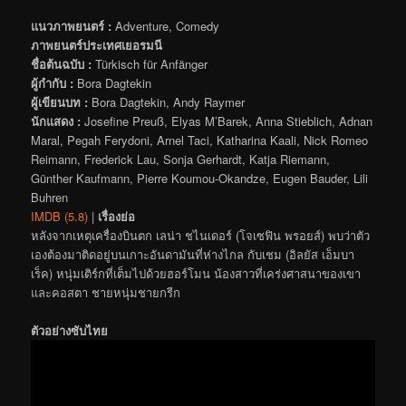
แนวภาพยนตร์ :
Adventure, Comedy
ภาพยนตร์ประเทศเยอรมนี
ชื่อต้นฉบับ :
Türkisch für Anfänger
ผู้กำกับ :
Bora Dagtekin
ผู้เขียนบท :
Bora Dagtekin, Andy Raymer
นักแสดง :
Josefine Preuß, Elyas M’Barek, Anna Stieblich, Adnan
Maral, Pegah Ferydoni, Arnel Taci, Katharina Kaali, Nick Romeo
Reimann, Frederick Lau, Sonja Gerhardt, Katja Riemann,
Günther Kaufmann, Pierre Koumou-Okandze, Eugen Bauder, Lili
Buhren
IMDB (5.8)
|
เรื่องย่อ
หลังจากเหตุเครื่องบินตก เลน่า ชไนเดอร์ (โจเซฟิน พรอยส์) พบว่าตัว
เองต้องมาติดอยู่บนเกาะอันดามันที่ห่างไกล กับเชม (อิลยัส เอ็มบา
เร็ค) หนุ่มเติร์กที่เต็มไปด้วยฮอร์โมน น้องสาวที่เคร่งศาสนาของเขา
และคอสตา ชายหนุ่มชายกรีก
ตัวอย่างซับไทย