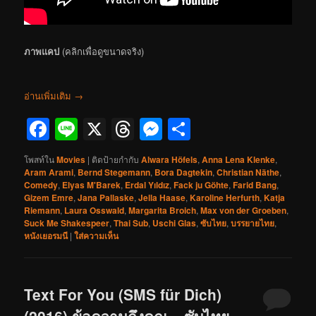
ภาพแคป
(คลิกเพื่อดูขนาดจริง)
อ่านเพิ่มเติม
→
Facebook
Line
X
Threads
Messenger
Share
โพสท์ใน
Movies
|
ติดป้ายกำกับ
Alwara Höfels
,
Anna Lena Klenke
,
Aram Arami
,
Bernd Stegemann
,
Bora Dagtekin
,
Christian Näthe
,
Comedy
,
Elyas M'Barek
,
Erdal Yıldız
,
Fack ju Göhte
,
Farid Bang
,
Gizem Emre
,
Jana Pallaske
,
Jella Haase
,
Karoline Herfurth
,
Katja
Riemann
,
Laura Osswald
,
Margarita Broich
,
Max von der Groeben
,
Suck Me Shakespeer
,
Thai Sub
,
Uschi Glas
,
ซับไทย
,
บรรยายไทย
,
หนังเยอรมนี
|
ใส่ความเห็น
Text For You (SMS für Dich)
(2016) ข้อความถึงคุณ – ซับไทย