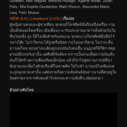
Groeben, Max Wagner, Mersiha Husagić, Agathe Möller, Julian
Felix, Mia-Sophie Gundacker, Matti Klemm, Alexandra Maria
Lara, Felix Moese
IMDB (6.6)
|
Letterboxd (2.5/5)
|
เรื่องย่อ
ผู้หญิงสามคนและผู้ชายสี่คน ทุกคนมีโทรศัพท์มือถือหนึ่งเครื่อง รวม
เป็นทั้งหมดเจ็ดเครื่อง เมื่อเพื่อนๆ มารับประทานอาหารเย็นด้วยกันใน
คืนวันหนึ่ง จู่ๆ ก็มีไอเดียสำหรับเล่นเกม ทุกคนวางโทรศัพท์มือถือไว้
กลางโต๊ะ ไม่ว่าใครจะได้รูปหรือข้อความไหนมาก็ตาม ไม่ว่าจะสั้น
ยาวแค่ไหน ทุกอย่างจะต้องถูกแบ่งปันกับคนอื่น อนุญาตให้ใช้การคุย
ผ่านสปีกเกอร์เท่านั้น แต่สิ่งที่เริ่มต้นจากการเป็นเกมเพื่อความบันเทิง
มันก็ได้สร้างความตึงเครียดเล็กน้อย แล้วก็นำไปสู่สถานการณ์ที่น่า
อับอายและเต็มไปด้วยเรื่องที่ไม่คาดคิด ในไม่ช้า อารมณ์ไม่เพียงแต่
จะถูกคุกคามเท่านั้น แต่ยังรวมถึงความสัมพันธ์อันยาวนานที่ตกอยู่ใน
อันตรายจากการค้นพบคำโกหกและความลับที่ระเบิดออกมา
ตัวอย่างซับไทย