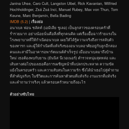
Janina Uhse, Caro Cult, Langston Uibel, Rick Kavanian, Wilfried
Hochholdinger, Zsá Zsá Inci, Manuel Rubey, Max von Thun, Tom
Keune, Marc Benjamin, Bella Bading
IMDB (5.2)
|
เรื่องย่อ
อนาเบล ฟอน ชลัคท์ (เอมิเลีย ชูเลอ) เป็นลูกสาวของครอบครัวที่
ร่ำรวยมาก อย่างน้อยนั่นคือสิ่งที่ทุกคนคิด แต่เรื่องอื้อฉาวร้ายแรงใน
โรงพยาบาลที่ให้กำเนิดอนาเบล เผยให้ได้รู้ความจริงถึงการสลับตัว
ของทารก และผู้ให้กำเนิดที่แท้จริงของอนาเบลอาศัยอยู่กับลูกอีกสอง
คนและสามีในอาคารอพาร์ตเมนต์สำเร็จรูป เมื่ออนาเบลมาถึงบ้าน
ใหม่ เธอต้องพบกับยาน (ยันนิส นีเวอเนอร์) ตำรวจหนุ่มสุดหล่อ และ
เส้นทางต่อไปของเธอคือการเผชิญหน้าที่แปลกประหลาด ความขัด
แย้งในครอบครัว และความสับสนในความรัก ซึ่งได้นำเธอไปสู่คำถาม
ที่สำคัญจริงๆ ในชีวิตและการค้นหาตัวตนที่แท้จริง งานแรกที่แท้จริง
และคำถามว่าจริงๆ แล้วครอบครัวหมายถึงอะไร
ตัวอย่างซับไทย