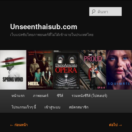
ข้าม
ไป
ค้นหา
ยัง
เนื้อหา
Unseenthaisub.com
หลัก
เว็บแปลซับไทยภาพยนตร์ที่ไม่ได้เข้าฉายในประเทศไทย
เมนู
หน้าแรก
ภาพยนตร์
ซีรีส์
รวมหนังซีรีส์ (โปสเตอร์)
หลัก
โปรแกรมเร็วๆ นี้
เข้าสู่ระบบ
สมัครสมาชิก
เมนู
←
ก่อนหน้า
ต่อไป
→
นำทาง