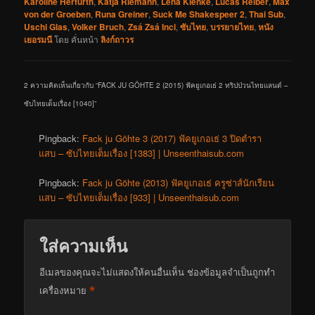
Karoline Herfurth
,
Katja Riemann
,
Lena Klenke
,
Lucas Reiber
,
Max
von der Groeben
,
Runa Greiner
,
Suck Me Shakespeer 2
,
Thai Sub
,
Uschi Glas
,
Volker Bruch
,
Zsá Zsá Inci
,
ซับไทย
,
บรรยายไทย
,
หนัง
เยอรมนี
โดย
คั่นหน้า
ลิงก์ถาวร
2 ความคิดเห็นเกี่ยวกับ “
FACK JU GÖHTE 2 (2015) ฟัคยูเกอเธ่ 2 ทริปป่วนไทยแลนด์ –
ซับไทยเต็มเรื่อง [1040]
”
Pingback:
Fack ju Göhte 3 (2017) ฟัคยูเกอเธ่ 3 ปิดตำรา
แสบ – ซับไทยเต็มเรื่อง [1383] | Unseenthaisub.com
Pingback:
Fack ju Göhte (2013) ฟัคยูเกอเธ่ ครูซ่าส์นักเรียน
แสบ – ซับไทยเต็มเรื่อง [933] | Unseenthaisub.com
ใส่ความเห็น
อีเมลของคุณจะไม่แสดงให้คนอื่นเห็น
ช่องข้อมูลจำเป็นถูกทำ
*
เครื่องหมาย