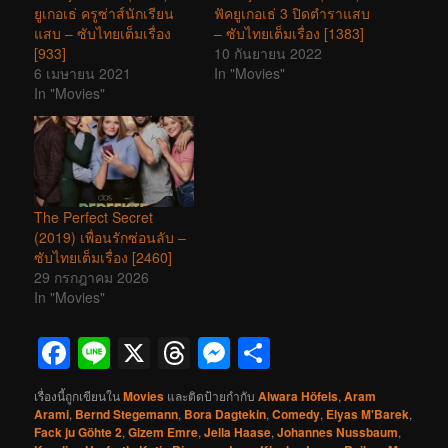
ยูเกอเธ่ ครูซ่าส์นักเรียน
ฟัคยูเกอเธ่ 3 ปิดตำราแสบ
แสบ – ซับไทยเต็มเรื่อง
– ซับไทยเต็มเรื่อง [1383]
[933]
10 กันยายน 2022
6 เมษายน 2021
In "Movies"
In "Movies"
The Perfect Secret
(2019) เพื่อนรักซ่อนลับ –
ซับไทยเต็มเรื่อง [2460]
29 กรกฎาคม 2026
In "Movies"
Facebook
Line
X
Threads
Messenger
Share
เรื่องนี้ถูกเขียนใน
Movies
และติดป้ายกำกับ
Alwara Höfels
,
Aram
Arami
,
Bernd Stegemann
,
Bora Dagtekin
,
Comedy
,
Elyas M'Barek
,
Fack ju Göhte 2
,
Gizem Emre
,
Jella Haase
,
Johannes Nussbaum
,