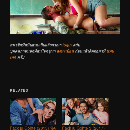
สมาชิกที่
สนับสนุนเว็บ
แล้วกรุณา
login
ครับ
บุคคลภายนอกที่สนใจกรุณา
ลงทะเบียน
ก่อนแล้วติดต่อมาที่
แฟน
เพจ
ครับ
RELATED
Fack ju Göhte (2013) ฟัค
Fack ju Göhte 3 (2017)