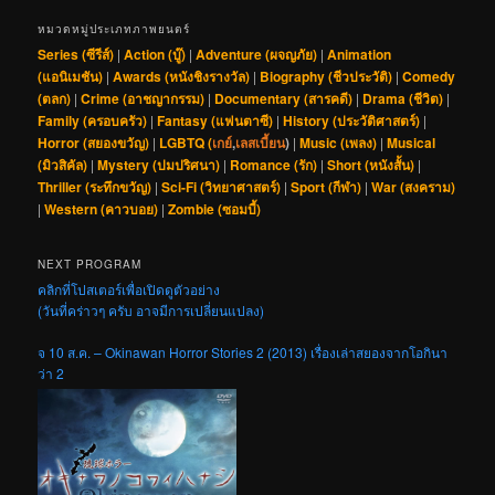
หมวดหมู่ประเภทภาพยนตร์
Series (ซีรีส์)
|
Action (บู๊)
|
Adventure (ผจญภัย)
|
Animation
(แอนิเมชัน)
|
Awards (หนังชิงรางวัล)
|
Biography (ชีวประวัติ)
|
Comedy
(ตลก)
|
Crime (อาชญากรรม)
|
Documentary (สารคดี)
|
Drama (ชีวิต)
|
Family (ครอบครัว)
|
Fantasy (แฟนตาซี)
|
History (ประวัติศาสตร์)
|
Horror (สยองขวัญ)
|
LGBTQ (
เกย์
,
เลสเบี้ยน
)
|
Music (เพลง)
|
Musical
(มิวสิคัล)
|
Mystery (ปมปริศนา)
|
Romance (รัก)
|
Short (หนังสั้น)
|
Thriller (ระทึกขวัญ)
|
Sci-Fi (วิทยาศาสตร์)
|
Sport (กีฬา)
|
War (สงคราม)
|
Western (คาวบอย)
|
Zombie (ซอมบี้)
NEXT PROGRAM
คลิกที่โปสเตอร์เพื่อเปิดดูตัวอย่าง
(วันที่คร่าวๆ ครับ อาจมีการเปลี่ยนแปลง)
จ 10 ส.ค. – Okinawan Horror Stories 2 (2013) เรื่องเล่าสยองจากโอกินา
ว่า 2