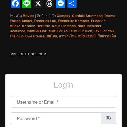
Facebook
Line
X
Threads
Messenger
Share
โพสท์ใน
Movies
|
ติดป้ายกำกับ
Comedy
,
Cordula Stratmann
,
Drama
,
Enissa Amani
,
Frederick Lau
,
Friederike Kempter
,
Friedrich
Mücke
,
Karoline Herfurth
,
Katja Riemann
,
Nora Tschirner
,
Romance
,
Samuel Finzi
,
SMS For You
,
SMS für Dich
,
Text For You
,
Thai Sub
,
Uwe Preuss
,
ซับไทย
,
บรรยายไทย
,
หนังเยอรมนี
|
ใส่ความเห็น
UNSEENTHAISUB.COM
Login
Username or Email
*
Password
*