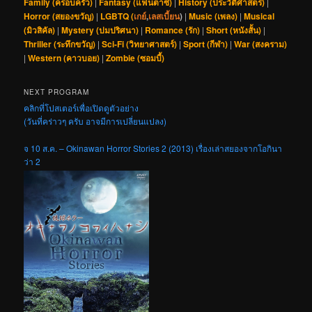
Family (ครอบครัว)
|
Fantasy (แฟนตาซี)
|
History (ประวัติศาสตร์)
|
Horror (สยองขวัญ)
|
LGBTQ (
เกย์
,
เลสเบี้ยน
)
|
Music (เพลง)
|
Musical
(มิวสิคัล)
|
Mystery (ปมปริศนา)
|
Romance (รัก)
|
Short (หนังสั้น)
|
Thriller (ระทึกขวัญ)
|
Sci-Fi (วิทยาศาสตร์)
|
Sport (กีฬา)
|
War (สงคราม)
|
Western (คาวบอย)
|
Zombie (ซอมบี้)
NEXT PROGRAM
คลิกที่โปสเตอร์เพื่อเปิดดูตัวอย่าง
(วันที่คร่าวๆ ครับ อาจมีการเปลี่ยนแปลง)
จ 10 ส.ค. – Okinawan Horror Stories 2 (2013) เรื่องเล่าสยองจากโอกินา
ว่า 2