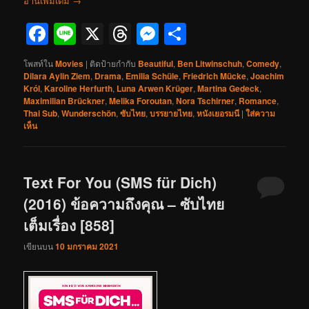
อ่านเพิ่มเติม
→
Facebook
Line
X
Threads
Messenger
Share
โพสท์ใน
Movies
|
ติดป้ายกำกับ
Beautiful
,
Ben Litwinschuh
,
Comedy
,
Dilara Aylin Ziem
,
Drama
,
Emilia Schüle
,
Friedrich Mücke
,
Joachim
Król
,
Karoline Herfurth
,
Luna Arwen Krüger
,
Martina Gedeck
,
Maximilian Brückner
,
Melika Foroutan
,
Nora Tschirner
,
Romance
,
Thai Sub
,
Wunderschön
,
ซับไทย
,
บรรยายไทย
,
หนังเยอรมนี
|
ใส่ความ
เห็น
Text For You (SMS für Dich)
(2016) ข้อความถึงคุณ – ซับไทย
เต็มเรื่อง [858]
เขียนบน
10 มกราคม 2021