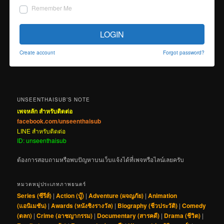
Remember Me
LOGIN
Create account
Forgot password?
UNSEENTHAISUB’S NOTE
เพจหลัก สำหรับติดต่อ
facebook.com/unseenthaisub
LINE สำหรับติดต่อ
ID: unseenthaisub
ต้องการสอบถามหรือพบปัญหาบนเว็บแจ้งได้ที่เพจหรือไลน์เลยครับ
หมวดหมู่ประเภทภาพยนตร์
Series (ซีรีส์)
|
Action (บู๊)
|
Adventure (ผจญภัย)
|
Animation
(แอนิเมชัน)
|
Awards (หนังชิงรางวัล)
|
Biography (ชีวประวัติ)
|
Comedy
(ตลก)
|
Crime (อาชญากรรม)
|
Documentary (สารคดี)
|
Drama (ชีวิต)
|