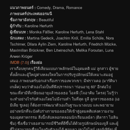
แนวภาพยนตร์ :
Comedy, Drama, Romance
ภาพยนตร์ประเทศเยอรมนี
ชื่อภาษาอังกฤษ :
Beautiful
ผู้กำกับ :
Karoline Herfurth
ผู้เขียนบท :
Monika Fäßler, Karoline Herfurth, Lena Stahl
นักแสดง :
Martina Gedeck, Joachim Król, Emilia Schüle, Nora
Tschirner, Dilara Aylin Ziem, Karoline Herfurth, Friedrich Mücke,
Maximilian Brückner, Ben Litwinschuh, Melika Foroutan, Luna
Arwen Krüger
IMDB (7.0)
|
เรื่องย่อ
เราเกือบทุกคนรู้วิธีเลียนแบบภาพลักษณ์ในอุดมคติ แม่ ลูกสาว ผู้ชาย
ทั้งเด็กและผู้ใหญ่ต่างหลงใหลในการปรับรูปลักษณ์ให้เหมาะสมอยู่
เสมอ ภาพยนตร์บอกเล่าเรื่องราวของพวกเขา: มีฟราวเคอ (มาร์ตินา
เกเด็ค) พบว่าตัวเองไม่เป็นที่พึงปรารถนา “ก่อนอายุ 60” อีกต่อไป
ขณะที่สามีที่เกษียณอายุแล้วของเธอ ว็อลฟี (โจอาคิม โครล) ไม่รู้ว่า
จะทำอย่างไรกับตัวเองโดยไม่มีงานทำ ในที่สุด จูลี ลูกสาวของเธอ (เอ
มิเลีย ชูเลอ) ก็ต้องการพัฒนาตัวเองในฐานะนางแบบ และพยายาม
อย่างหนักที่จะบังคับร่างกายของเธอให้เข้าสู่อุดมคติแห่งความงาม
ของอุตสาหกรรม สิ่งนี้กลับหลอกหลอนนักเรียนเลย์ลา (ดิลารา ไอลิน
ซีม) ซึ่งเชื่อว่าเธอสามารถมีชีวิตที่ดีขึ้นได้ด้วยรูปลักษณ์ของจูลี และผู้
ที่ไม่สามารถเชื่อมโยงกับตัวเองได้ ซอนยา (คาโรไลน์ เฮอร์เฟิร์ธ) พี่