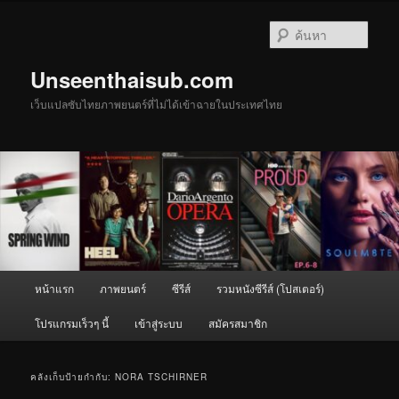
ข้าม
ข้าม
ไป
ไป
ค้นหา
ยัง
บทความ
เนื้อหา
รอง
Unseenthaisub.com
หลัก
เว็บแปลซับไทยภาพยนตร์ที่ไม่ได้เข้าฉายในประเทศไทย
เมนู
หน้าแรก
ภาพยนตร์
ซีรีส์
รวมหนังซีรีส์ (โปสเตอร์)
หลัก
โปรแกรมเร็วๆ นี้
เข้าสู่ระบบ
สมัครสมาชิก
คลังเก็บป้ายกำกับ:
NORA TSCHIRNER