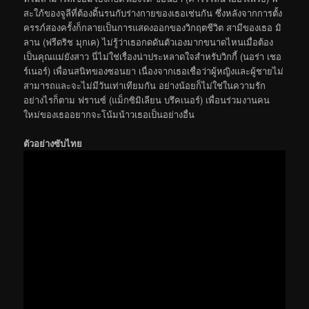
สะใภ้ของจูลีที่ต้องดิ้นรนกับร่างกายของเธอเช่นกัน ซึ่งหลังจากการตั้ง
ครรภ์สองครั้งก็กลายเป็นการแสดงออกของวิกฤตชีวิต สามีของเธอ มิ
ลาน (ฟรีดริช มุกเค) ไม่รู้ว่าเธอกดดันตัวเองมากขนาดไหนเมื่อต้อง
เป็นคุณแม่ยังสาว นี่ไม่ใช่เรื่องน่าประหลาดใจสำหรับวิกกี้ (นอร่า เชอ
ร์เนอร์) เพื่อนสนิทของซอนยา เนื่องจากเธอเชื่อว่าผู้หญิงและผู้ชายไม่
สามารถและจะไม่มีวันเท่าเทียมกัน อย่างน้อยก็ไม่ใช่ในความรัก
อย่างไรก็ตาม ฟรานซ์ (แม็กซิมิเลียน บรึคเนอร์) เพื่อนร่วมงานคน
ใหม่ของเธออยากจะโน้มน้าวเธอเป็นอย่างอื่น
ตัวอย่างซับไทย