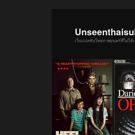
ข้าม
ข้าม
ไป
ไป
ยัง
บทความ
Unseenthais
เนื้อหา
รอง
เว็บแปลซับไทยภาพยนตร์ที่ไม่ไ
หลัก