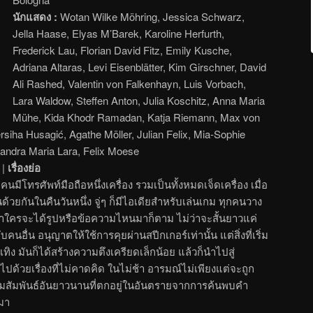
นักแสดง :
Wotan Wilke Möhring, Jessica Schwarz,
Jella Haase, Elyas M’Barek, Karoline Herfurth,
Frederick Lau, Florian David Fitz, Emily Kusche,
Adriana Altaras, Levi Eisenblätter, Kim Girschner, David
Ali Rashed, Valentin von Falkenhayn, Luis Vorbach,
Lara Waldow, Steffen Anton, Julia Koschitz, Anna Maria
Mühe, Kida Khodr Ramadan, Katja Riemann, Max von
iha Husagić, Agathe Möller, Julian Felix, Mia-Sophie
andra Maria Lara, Felix Moese
|
เรื่องย่อ
นมีโทรศัพท์มือถือหนึ่งเครื่อง รวมเป็นทั้งหมดเจ็ดเครื่อง เมื่อ
้วยกันในคืนวันหนึ่ง จู่ๆ ก็มีไอเดียสำหรับเล่นเกม ทุกคนวาง
ว่าใครจะได้รูปหรือข้อความไหนมาก็ตาม ไม่ว่าจะสั้นยาวแค่
คนอื่น อนุญาตให้ใช้การคุยผ่านสปีกเกอร์เท่านั้น แต่สิ่งที่เริ่ม
ิง มันก็ได้สร้างความตึงเครียดเล็กน้อย แล้วก็นำไปสู่
ปด้วยเรื่องที่ไม่คาดคิด ในไม่ช้า อารมณ์ไม่เพียงแต่จะถูก
วามสัมพันธ์อันยาวนานที่ตกอยู่ในอันตรายจากการค้นพบคำ
มา