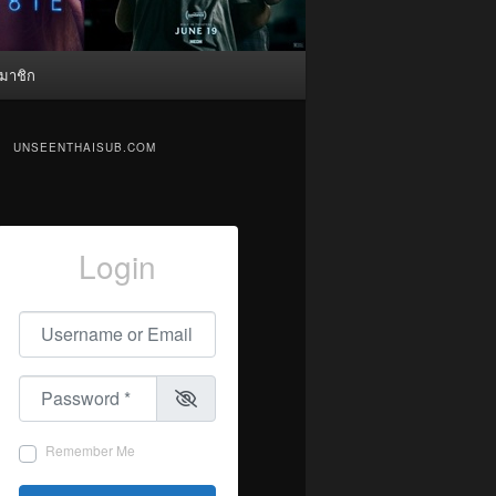
มาชิก
UNSEENTHAISUB.COM
Login
Username or Email
*
Password
*
Remember Me