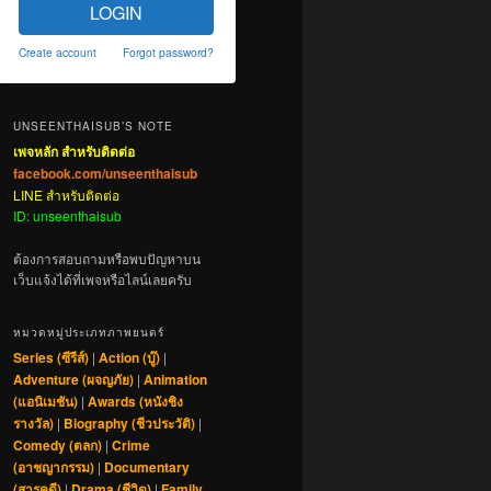
LOGIN
Create account
Forgot password?
UNSEENTHAISUB’S NOTE
เพจหลัก สำหรับติดต่อ
facebook.com/unseenthaisub
LINE สำหรับติดต่อ
ID: unseenthaisub
ต้องการสอบถามหรือพบปัญหาบน
เว็บแจ้งได้ที่เพจหรือไลน์เลยครับ
หมวดหมู่ประเภทภาพยนตร์
Series (ซีรีส์)
|
Action (บู๊)
|
Adventure (ผจญภัย)
|
Animation
(แอนิเมชัน)
|
Awards (หนังชิง
รางวัล)
|
Biography (ชีวประวัติ)
|
Comedy (ตลก)
|
Crime
(อาชญากรรม)
|
Documentary
(สารคดี)
|
Drama (ชีวิต)
|
Family