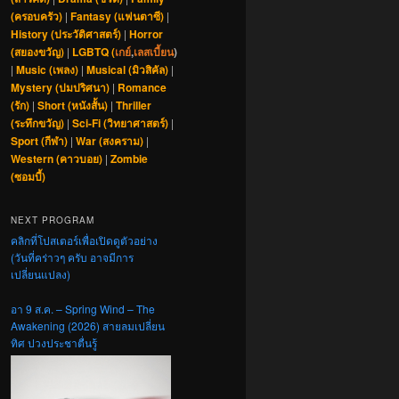
(ครอบครัว)
|
Fantasy (แฟนตาซี)
|
History (ประวัติศาสตร์)
|
Horror
(สยองขวัญ)
|
LGBTQ (
เกย์
,
เลสเบี้ยน
)
|
Music (เพลง)
|
Musical (มิวสิคัล)
|
Mystery (ปมปริศนา)
|
Romance
(รัก)
|
Short (หนังสั้น)
|
Thriller
(ระทึกขวัญ)
|
Sci-Fi (วิทยาศาสตร์)
|
Sport (กีฬา)
|
War (สงคราม)
|
Western (คาวบอย)
|
Zombie
(ซอมบี้)
NEXT PROGRAM
คลิกที่โปสเตอร์เพื่อเปิดดูตัวอย่าง
(วันที่คร่าวๆ ครับ อาจมีการ
เปลี่ยนแปลง)
อา 9 ส.ค. – Spring Wind – The
Awakening (2026) สายลมเปลี่ยน
ทิศ ปวงประชาตื่นรู้