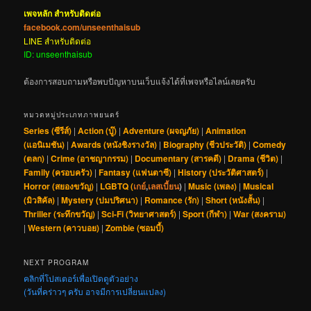
เพจหลัก สำหรับติดต่อ
facebook.com/unseenthaisub
LINE สำหรับติดต่อ
ID: unseenthaisub
ต้องการสอบถามหรือพบปัญหาบนเว็บแจ้งได้ที่เพจหรือไลน์เลยครับ
หมวดหมู่ประเภทภาพยนตร์
Series (ซีรีส์)
|
Action (บู๊)
|
Adventure (ผจญภัย)
|
Animation
(แอนิเมชัน)
|
Awards (หนังชิงรางวัล)
|
Biography (ชีวประวัติ)
|
Comedy
(ตลก)
|
Crime (อาชญากรรม)
|
Documentary (สารคดี)
|
Drama (ชีวิต)
|
Family (ครอบครัว)
|
Fantasy (แฟนตาซี)
|
History (ประวัติศาสตร์)
|
Horror (สยองขวัญ)
|
LGBTQ (
เกย์
,
เลสเบี้ยน
)
|
Music (เพลง)
|
Musical
(มิวสิคัล)
|
Mystery (ปมปริศนา)
|
Romance (รัก)
|
Short (หนังสั้น)
|
Thriller (ระทึกขวัญ)
|
Sci-Fi (วิทยาศาสตร์)
|
Sport (กีฬา)
|
War (สงคราม)
|
Western (คาวบอย)
|
Zombie (ซอมบี้)
NEXT PROGRAM
คลิกที่โปสเตอร์เพื่อเปิดดูตัวอย่าง
(วันที่คร่าวๆ ครับ อาจมีการเปลี่ยนแปลง)