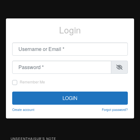
Login
Username or Email
*
Password
*
Remember Me
LOGIN
Create account
Forgot password?
UNSEENTHAISUB’S NOTE