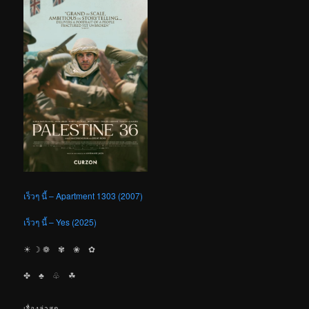
เร็วๆ นี้ – Apartment 1303 (2007)
เร็วๆ นี้ – Yes (2025)
☀︎ ☽ ❁ ✾ ❀ ✿
✤ ♣︎ ♧ ☘︎
เรื่องล่าสุด