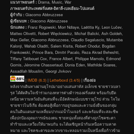
แนวภาพยนตร์ :
Drama, Music, War
ภาพยนตร์ประเทศฝรั่งเศส-อิตาลี-เบลเยียม-โปแลนด์
ผู้กำกับ :
Giacomo Abbruzzese
ผู้เขียนบท :
Giacomo Abbruzzese
นักแสดง :
Franz Rogowski, Morr Ndiaye, Laëtitia Ky, Leon Lučev,
Matteo Olivetti, Robert Więckiewicz, Michał Balicki, Ash Goldeh,
Max Geller, Giacomo Abbruzzese, Claudio Segaluscio, Mutamba
Kalonji, Wahab Oladiti, Salem Kisita, Robert Chodur, Bogdan
Frankowski, Prince Bara, Dimitri Pacalo, Reza Akrad Beheshti,
Tiffany Tatibouet Cox, France Albert, Philippe Mamolo, Edmond
Gomis, Jéromine Chasseriaud, Donia Eden, Mathilde Soares,
Assadilah Mouslim, Georgi Jivkovv
|
IMDB (6.3)
|
Letterboxd (3.4/5)
|
เรื่องย่อ
หลังจากเดินทางผ่านยุโรปมาอย่างแสนสาหัส อเล็กเซ ชายชาวเบลา
รุส ได้ตัดสินใจเข้าร่วมกองทหารต่างด้าวของฝรั่งเศส พร้อมกับยึด
เหนี่ยวความหวังอันสับสนที่จะมีอัตลักษณ์แบบชาวยุโรป ส่วน โจโม
ชายชาวไนจีเรีย ต้องต่อสู้เพื่อการอยู่รอดและความยั่งยืนของกลุ่ม
คนในดินแดนสามเหลี่ยมปากแม่น้ำไนเจอร์ และพร้อมที่จะสละชีพ
เพื่อปกป้องอุดมการณ์ของตน ชายหนุ่มทั้งสองที่ต่างถูกโชคชะตา
ทำร้ายและเหวี่ยงให้มาพบกัน จะได้เผชิญหน้ากันเหนือความคาด
หมาย และโชคชะตาของพวกเขาจะหลอมรวมเป็นหนึ่งเพื่อก้าวข้าม