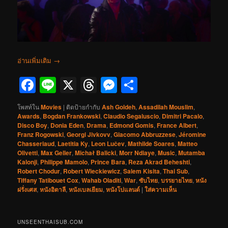
อ่านเพิ่มเติม
→
Facebook
Line
X
Threads
Messenger
Share
โพสท์ใน
Movies
|
ติดป้ายกำกับ
Ash Goldeh
,
Assadilah Mouslim
,
Awards
,
Bogdan Frankowski
,
Claudio Segaluscio
,
Dimitri Pacalo
,
Disco Boy
,
Donia Eden
,
Drama
,
Edmond Gomis
,
France Albert
,
Franz Rogowski
,
Georgi Jivkovv
,
Giacomo Abbruzzese
,
Jéromine
Chasseriaud
,
Laetitia Ky
,
Leon Lučev
,
Mathilde Soares
,
Matteo
Olivetti
,
Max Geller
,
Michał Balicki
,
Morr Ndiaye
,
Music
,
Mutamba
Kalonji
,
Philippe Mamolo
,
Prince Bara
,
Reza Akrad Beheshti
,
Robert Chodur
,
Robert Wieckiewicz
,
Salem Kisita
,
Thai Sub
,
Tiffany Tatibouet Cox
,
Wahab Oladiti
,
War
,
ซับไทย
,
บรรยายไทย
,
หนัง
ฝรั่งเศส
,
หนังอิตาลี
,
หนังเบลเยียม
,
หนังโปแลนด์
|
ใส่ความเห็น
UNSEENTHAISUB.COM