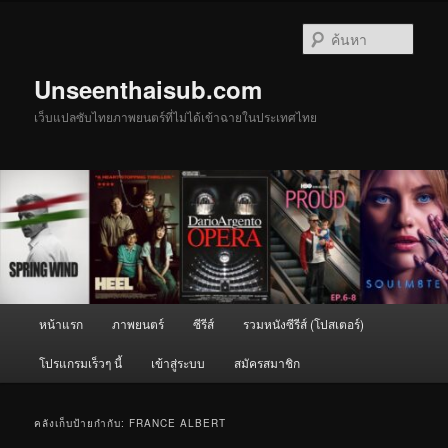
ข้าม
ข้าม
ไป
ไป
ค้นหา
ยัง
บทความ
เนื้อหา
รอง
Unseenthaisub.com
หลัก
เว็บแปลซับไทยภาพยนตร์ที่ไม่ได้เข้าฉายในประเทศไทย
เมนู
หน้าแรก
ภาพยนตร์
ซีรีส์
รวมหนังซีรีส์ (โปสเตอร์)
หลัก
โปรแกรมเร็วๆ นี้
เข้าสู่ระบบ
สมัครสมาชิก
คลังเก็บป้ายกำกับ:
FRANCE ALBERT