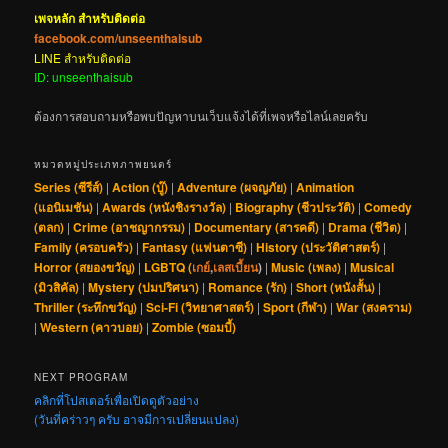
เพจหลัก สำหรับติดต่อ
facebook.com/unseenthaisub
LINE สำหรับติดต่อ
ID: unseenthaisub
ต้องการสอบถามหรือพบปัญหาบนเว็บแจ้งได้ที่เพจหรือไลน์เลยครับ
หมวดหมู่ประเภทภาพยนตร์
Series (ซีรีส์)
|
Action (บู๊)
|
Adventure (ผจญภัย)
|
Animation
(แอนิเมชัน)
|
Awards (หนังชิงรางวัล)
|
Biography (ชีวประวัติ)
|
Comedy
(ตลก)
|
Crime (อาชญากรรม)
|
Documentary (สารคดี)
|
Drama (ชีวิต)
|
Family (ครอบครัว)
|
Fantasy (แฟนตาซี)
|
History (ประวัติศาสตร์)
|
Horror (สยองขวัญ)
|
LGBTQ (
เกย์
,
เลสเบี้ยน
)
|
Music (เพลง)
|
Musical
(มิวสิคัล)
|
Mystery (ปมปริศนา)
|
Romance (รัก)
|
Short (หนังสั้น)
|
Thriller (ระทึกขวัญ)
|
Sci-Fi (วิทยาศาสตร์)
|
Sport (กีฬา)
|
War (สงคราม)
|
Western (คาวบอย)
|
Zombie (ซอมบี้)
NEXT PROGRAM
คลิกที่โปสเตอร์เพื่อเปิดดูตัวอย่าง
(วันที่คร่าวๆ ครับ อาจมีการเปลี่ยนแปลง)