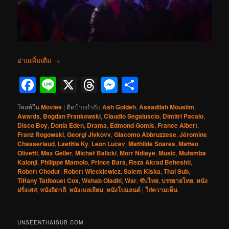
อ่านเพิ่มเติม
→
Facebook
Line
X
Threads
Messenger
Share
โพสท์ใน
Movies
|
ติดป้ายกำกับ
Ash Goldeh
,
Assadilah Mouslim
,
Awards
,
Bogdan Frankowski
,
Claudio Segaluscio
,
Dimitri Pacalo
,
Disco Boy
,
Donia Eden
,
Drama
,
Edmond Gomis
,
France Albert
,
Franz Rogowski
,
Georgi Jivkovv
,
Giacomo Abbruzzese
,
Jéromine
Chasseriaud
,
Laetitia Ky
,
Leon Lučev
,
Mathilde Soares
,
Matteo
Olivetti
,
Max Geller
,
Michał Balicki
,
Morr Ndiaye
,
Music
,
Mutamba
Kalonji
,
Philippe Mamolo
,
Prince Bara
,
Reza Akrad Beheshti
,
Robert Chodur
,
Robert Wieckiewicz
,
Salem Kisita
,
Thai Sub
,
Tiffany Tatibouet Cox
,
Wahab Oladiti
,
War
,
ซับไทย
,
บรรยายไทย
,
หนัง
ฝรั่งเศส
,
หนังอิตาลี
,
หนังเบลเยียม
,
หนังโปแลนด์
|
ใส่ความเห็น
UNSEENTHAISUB.COM