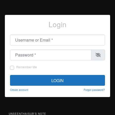
Login
Username or Email
*
Password
*
Remember Me
LOGIN
Create account
Forgot password?
UNSEENTHAISUB’S NOTE