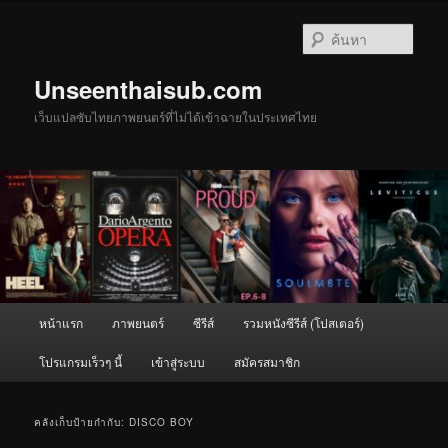
ข้าม
ข้าม
ไป
ไป
ค้นหา
ยัง
บทความ
เนื้อหา
รอง
Unseenthaisub.com
หลัก
เว็บแปลซับไทยภาพยนตร์ที่ไม่ได้เข้าฉายในประเทศไทย
เมนู
หน้าแรก
ภาพยนตร์
ซีรีส์
รวมหนังซีรีส์ (โปสเตอร์)
หลัก
โปรแกรมเร็วๆ นี้
เข้าสู่ระบบ
สมัครสมาชิก
คลังเก็บป้ายกำกับ:
DISCO BOY