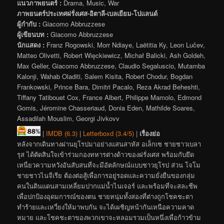
แนวภาพยนตร์ :
Drama, Music, War
ภาพยนตร์ประเทศฝรั่งเศส-อิตาลี-เบลเยียม-โปแลนด์
ผู้กำกับ :
Giacomo Abbruzzese
ผู้เขียนบท :
Giacomo Abbruzzese
นักแสดง :
Franz Rogowski, Morr Ndiaye, Laëtitia Ky, Leon Lučev,
Matteo Olivetti, Robert Więckiewicz, Michał Balicki, Ash Goldeh,
Max Geller, Giacomo Abbruzzese, Claudio Segaluscio, Mutamba
Kalonji, Wahab Oladiti, Salem Kisita, Robert Chodur, Bogdan
Frankowski, Prince Bara, Dimitri Pacalo, Reza Akrad Beheshti,
Tiffany Tatibouet Cox, France Albert, Philippe Mamolo, Edmond
Gomis, Jéromine Chasseriaud, Donia Eden, Mathilde Soares,
Assadilah Mouslim, Georgi Jivkovv
|
IMDB (6.3)
|
Letterboxd (3.4/5)
|
เรื่องย่อ
หลังจากเดินทางผ่านยุโรปมาอย่างแสนสาหัส อเล็กเซ ชายชาวเบลา
รุส ได้ตัดสินใจเข้าร่วมกองทหารต่างด้าวของฝรั่งเศส พร้อมกับยึด
เหนี่ยวความหวังอันสับสนที่จะมีอัตลักษณ์แบบชาวยุโรป ส่วน โจโม
ชายชาวไนจีเรีย ต้องต่อสู้เพื่อการอยู่รอดและความยั่งยืนของกลุ่ม
คนในดินแดนสามเหลี่ยมปากแม่น้ำไนเจอร์ และพร้อมที่จะสละชีพ
เพื่อปกป้องอุดมการณ์ของตน ชายหนุ่มทั้งสองที่ต่างถูกโชคชะตา
ทำร้ายและเหวี่ยงให้มาพบกัน จะได้เผชิญหน้ากันเหนือความคาด
หมาย และโชคชะตาของพวกเขาจะหลอมรวมเป็นหนึ่งเพื่อก้าวข้าม