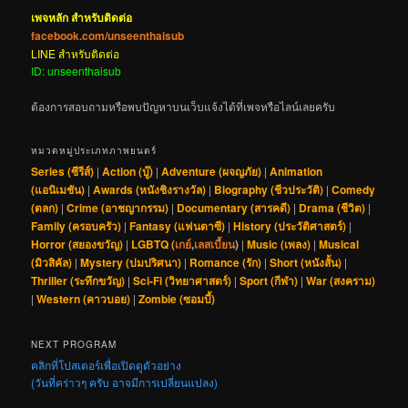
เพจหลัก สำหรับติดต่อ
facebook.com/unseenthaisub
LINE สำหรับติดต่อ
ID: unseenthaisub
ต้องการสอบถามหรือพบปัญหาบนเว็บแจ้งได้ที่เพจหรือไลน์เลยครับ
หมวดหมู่ประเภทภาพยนตร์
Series (ซีรีส์)
|
Action (บู๊)
|
Adventure (ผจญภัย)
|
Animation
(แอนิเมชัน)
|
Awards (หนังชิงรางวัล)
|
Biography (ชีวประวัติ)
|
Comedy
(ตลก)
|
Crime (อาชญากรรม)
|
Documentary (สารคดี)
|
Drama (ชีวิต)
|
Family (ครอบครัว)
|
Fantasy (แฟนตาซี)
|
History (ประวัติศาสตร์)
|
Horror (สยองขวัญ)
|
LGBTQ (
เกย์
,
เลสเบี้ยน
)
|
Music (เพลง)
|
Musical
(มิวสิคัล)
|
Mystery (ปมปริศนา)
|
Romance (รัก)
|
Short (หนังสั้น)
|
Thriller (ระทึกขวัญ)
|
Sci-Fi (วิทยาศาสตร์)
|
Sport (กีฬา)
|
War (สงคราม)
|
Western (คาวบอย)
|
Zombie (ซอมบี้)
NEXT PROGRAM
คลิกที่โปสเตอร์เพื่อเปิดดูตัวอย่าง
(วันที่คร่าวๆ ครับ อาจมีการเปลี่ยนแปลง)