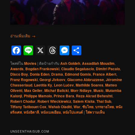
อ่านเพิ่มเติม
→
Facebook
Line
X
Threads
Messenger
Share
โพสท์ใน
Movies
|
ติดป้ายกำกับ
Ash Goldeh
,
Assadilah Mouslim
,
Awards
,
Bogdan Frankowski
,
Claudio Segaluscio
,
Dimitri Pacalo
,
Disco Boy
,
Donia Eden
,
Drama
,
Edmond Gomis
,
France Albert
,
Franz Rogowski
,
Georgi Jivkovv
,
Giacomo Abbruzzese
,
Jéromine
Chasseriaud
,
Laetitia Ky
,
Leon Lučev
,
Mathilde Soares
,
Matteo
Olivetti
,
Max Geller
,
Michał Balicki
,
Morr Ndiaye
,
Music
,
Mutamba
Kalonji
,
Philippe Mamolo
,
Prince Bara
,
Reza Akrad Beheshti
,
Robert Chodur
,
Robert Wieckiewicz
,
Salem Kisita
,
Thai Sub
,
Tiffany Tatibouet Cox
,
Wahab Oladiti
,
War
,
ซับไทย
,
บรรยายไทย
,
หนัง
ฝรั่งเศส
,
หนังอิตาลี
,
หนังเบลเยียม
,
หนังโปแลนด์
|
ใส่ความเห็น
UNSEENTHAISUB.COM