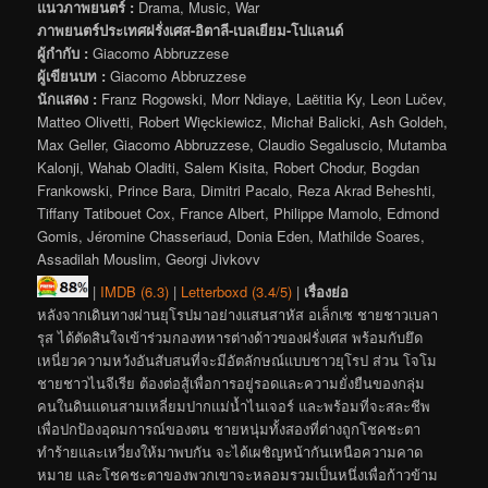
แนวภาพยนตร์ :
Drama, Music, War
ภาพยนตร์ประเทศฝรั่งเศส-อิตาลี-เบลเยียม-โปแลนด์
ผู้กำกับ :
Giacomo Abbruzzese
ผู้เขียนบท :
Giacomo Abbruzzese
นักแสดง :
Franz Rogowski, Morr Ndiaye, Laëtitia Ky, Leon Lučev,
Matteo Olivetti, Robert Więckiewicz, Michał Balicki, Ash Goldeh,
Max Geller, Giacomo Abbruzzese, Claudio Segaluscio, Mutamba
Kalonji, Wahab Oladiti, Salem Kisita, Robert Chodur, Bogdan
Frankowski, Prince Bara, Dimitri Pacalo, Reza Akrad Beheshti,
Tiffany Tatibouet Cox, France Albert, Philippe Mamolo, Edmond
Gomis, Jéromine Chasseriaud, Donia Eden, Mathilde Soares,
Assadilah Mouslim, Georgi Jivkovv
|
IMDB (6.3)
|
Letterboxd (3.4/5)
|
เรื่องย่อ
หลังจากเดินทางผ่านยุโรปมาอย่างแสนสาหัส อเล็กเซ ชายชาวเบลา
รุส ได้ตัดสินใจเข้าร่วมกองทหารต่างด้าวของฝรั่งเศส พร้อมกับยึด
เหนี่ยวความหวังอันสับสนที่จะมีอัตลักษณ์แบบชาวยุโรป ส่วน โจโม
ชายชาวไนจีเรีย ต้องต่อสู้เพื่อการอยู่รอดและความยั่งยืนของกลุ่ม
คนในดินแดนสามเหลี่ยมปากแม่น้ำไนเจอร์ และพร้อมที่จะสละชีพ
เพื่อปกป้องอุดมการณ์ของตน ชายหนุ่มทั้งสองที่ต่างถูกโชคชะตา
ทำร้ายและเหวี่ยงให้มาพบกัน จะได้เผชิญหน้ากันเหนือความคาด
หมาย และโชคชะตาของพวกเขาจะหลอมรวมเป็นหนึ่งเพื่อก้าวข้าม