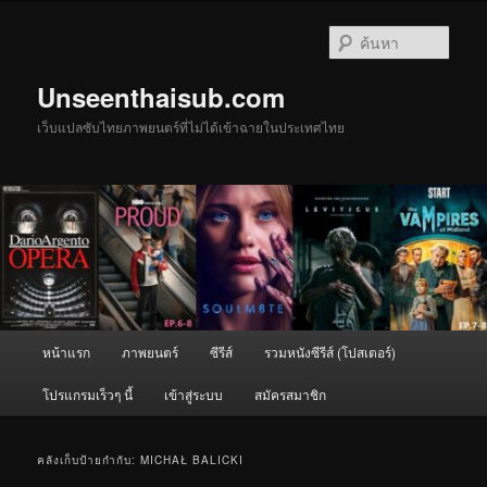
ข้าม
ข้าม
ไป
ไป
ค้นหา
ยัง
บทความ
เนื้อหา
รอง
Unseenthaisub.com
หลัก
เว็บแปลซับไทยภาพยนตร์ที่ไม่ได้เข้าฉายในประเทศไทย
เมนู
หน้าแรก
ภาพยนตร์
ซีรีส์
รวมหนังซีรีส์ (โปสเตอร์)
หลัก
โปรแกรมเร็วๆ นี้
เข้าสู่ระบบ
สมัครสมาชิก
คลังเก็บป้ายกำกับ:
MICHAŁ BALICKI