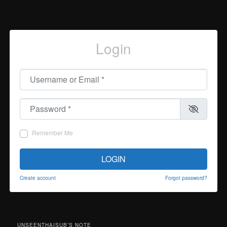
Login
Username or Email
*
Password
*
Remember Me
LOGIN
Create account
Forgot password?
UNSEENTHAISUB’S NOTE