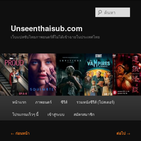
ข้าม
ไป
ค้นหา
ยัง
เนื้อหา
Unseenthaisub.com
หลัก
เว็บแปลซับไทยภาพยนตร์ที่ไม่ได้เข้าฉายในประเทศไทย
เมนู
หน้าแรก
ภาพยนตร์
ซีรีส์
รวมหนังซีรีส์ (โปสเตอร์)
หลัก
โปรแกรมเร็วๆ นี้
เข้าสู่ระบบ
สมัครสมาชิก
เมนู
←
ก่อนหน้า
ต่อไป
→
นำทาง