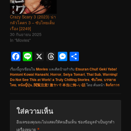
Crazy Scary 3 (2023) น่า
กลัวโคตร 3 – ซับไทยเต็ม
เรื่อง [2249]
30 กันยายน 2025
In "Movies"
Facebook
Line
X
Threads
Messenger
Share
เรื่องนี้ถูกเขียนใน
Movies
และติดป้ายกำกับ
Etsuran Chui! Geki Yaba!
Hontoni Kowai Hanashi
,
Horror
,
Seiya Tomari
,
Thai Sub
,
Warning!
Do Not See This at Work! a Truly Chilling Stories
,
ซับไทย
,
บรรยาย
ไทย
,
หนังญี่ปุ่น
,
閲覧注意! 激ヤバ! 本当に怖~い話
โดย
คั่นหน้า
ลิงก์ถาวร
ใส่ความเห็น
อีเมลของคุณจะไม่แสดงให้คนอื่นเห็น
ช่องข้อมูลจำเป็นถูกทำ
*
เครื่องหมาย