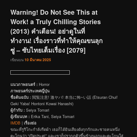
เรื่อง
Warning! Do Not See This at
Work! a Truly Chilling Stories
(2013) คำเตือน! อย่าดูในที่
ทำงาน! เรื่องราวที่ทำให้คุณขนลุก
ซู่ – ซับไทยเต็มเรื่อง [2079]
เขียนบน
10 มีนาคม 2025
แนวภาพยนตร์ :
Horror
ภาพยนตร์ประเทศญี่ปุ่น
ชื่อต้นฉบับ :
閲覧注意! 激ヤバ! 本当に怖~い話 (Etsuran Chui!
Geki Yaba! Hontoni Kowai Hanashi)
ผู้กำกับ :
Seiya Tomari
ผู้เขียนบท :
Erika Tani, Seiya Tomari
IMDB
|
เรื่องย่อ
ขณะที่รูริโกะกำลังรีดผ้า เธอก็ได้ยินเสียงดังกุกกักและชายคนหนึ่ง
ตะโกนว่า “เปิดประตู!” และเขาก็ปรากฏตัวขึ้นข้างนอกและตะโกนใส่