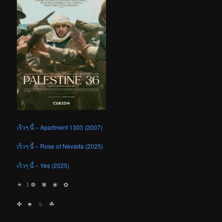
เร็วๆ นี้ – Apartment 1303 (2007)
เร็วๆ นี้ – Rose of Nevada (2025)
เร็วๆ นี้ – Yes (2025)
☀︎ ☽ ❁ ✾ ❀ ✿
✤ ♣︎ ♧ ☘︎