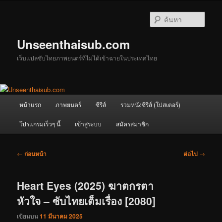
ข้าม
ไป
ค้นหา
ยัง
เนื้อหา
Unseenthaisub.com
หลัก
เว็บแปลซับไทยภาพยนตร์ที่ไม่ได้เข้าฉายในประเทศไทย
เมนู
หน้าแรก
ภาพยนตร์
ซีรีส์
รวมหนังซีรีส์ (โปสเตอร์)
หลัก
โปรแกรมเร็วๆ นี้
เข้าสู่ระบบ
สมัครสมาชิก
เมนู
←
ก่อนหน้า
ต่อไป
→
นำทาง
เรื่อง
Heart Eyes (2025) ฆาตกรตา
หัวใจ – ซับไทยเต็มเรื่อง [2080]
เขียนบน
11 มีนาคม 2025