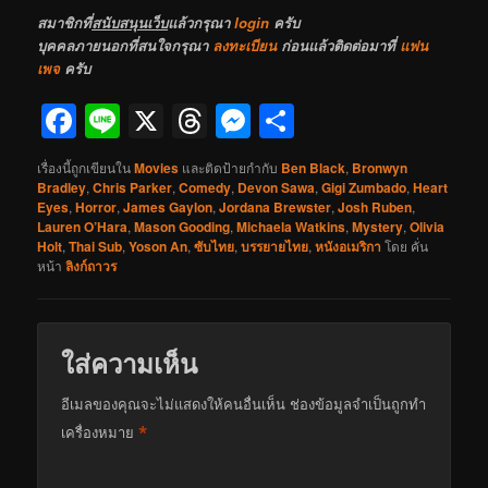
สมาชิกที่
สนับสนุนเว็บ
แล้วกรุณา
login
ครับ
บุคคลภายนอกที่สนใจกรุณา
ลงทะเบียน
ก่อนแล้วติดต่อมาที่
แฟน
เพจ
ครับ
Facebook
Line
X
Threads
Messenger
Share
เรื่องนี้ถูกเขียนใน
Movies
และติดป้ายกำกับ
Ben Black
,
Bronwyn
Bradley
,
Chris Parker
,
Comedy
,
Devon Sawa
,
Gigi Zumbado
,
Heart
Eyes
,
Horror
,
James Gaylon
,
Jordana Brewster
,
Josh Ruben
,
Lauren O’Hara
,
Mason Gooding
,
Michaela Watkins
,
Mystery
,
Olivia
Holt
,
Thai Sub
,
Yoson An
,
ซับไทย
,
บรรยายไทย
,
หนังอเมริกา
โดย
คั่น
หน้า
ลิงก์ถาวร
ใส่ความเห็น
อีเมลของคุณจะไม่แสดงให้คนอื่นเห็น
ช่องข้อมูลจำเป็นถูกทำ
*
เครื่องหมาย