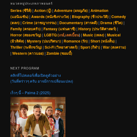
หมวดหมู่ประเภทภาพยนตร์
Series (ซีรีส์)
|
Action (บู๊)
|
Adventure (ผจญภัย)
|
Animation
(แอนิเมชัน)
|
Awards (หนังชิงรางวัล)
|
Biography (ชีวประวัติ)
|
Comedy
(ตลก)
|
Crime (อาชญากรรม)
|
Documentary (สารคดี)
|
Drama (ชีวิต)
|
Family (ครอบครัว)
|
Fantasy (แฟนตาซี)
|
History (ประวัติศาสตร์)
|
Horror (สยองขวัญ)
|
LGBTQ (
เกย์
,
เลสเบี้ยน
)
|
Music (เพลง)
|
Musical
(มิวสิคัล)
|
Mystery (ปมปริศนา)
|
Romance (รัก)
|
Short (หนังสั้น)
|
Thriller (ระทึกขวัญ)
|
Sci-Fi (วิทยาศาสตร์)
|
Sport (กีฬา)
|
War (สงคราม)
|
Western (คาวบอย)
|
Zombie (ซอมบี้)
NEXT PROGRAM
คลิกที่โปสเตอร์เพื่อเปิดดูตัวอย่าง
(วันที่คร่าวๆ ครับ อาจมีการเปลี่ยนแปลง)
เร็วๆ นี้ – Palma 2 (2025)