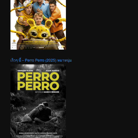
เร็วๆ นี้ – Perro Perro (2025) หมาหนุ่ม