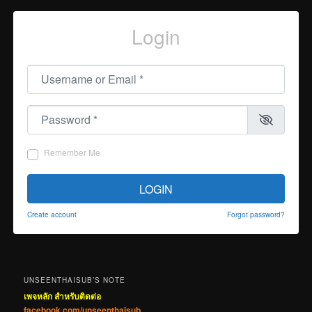
Login
Username or Email
*
Password
*
Remember Me
LOGIN
Create account
Forgot password?
UNSEENTHAISUB’S NOTE
เพจหลัก สำหรับติดต่อ
facebook.com/unseenthaisub