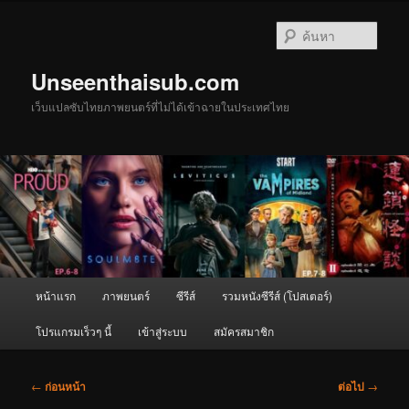
ข้าม
ไป
ค้นหา
ยัง
เนื้อหา
Unseenthaisub.com
หลัก
เว็บแปลซับไทยภาพยนตร์ที่ไม่ได้เข้าฉายในประเทศไทย
เมนู
หน้าแรก
ภาพยนตร์
ซีรีส์
รวมหนังซีรีส์ (โปสเตอร์)
หลัก
โปรแกรมเร็วๆ นี้
เข้าสู่ระบบ
สมัครสมาชิก
เมนู
←
ก่อนหน้า
ต่อไป
→
นำทาง