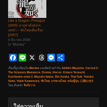
Like a Dragon: Prologue
(2005) ยากูซ่าดั่งมังกร:
บทนำ – ซับไทยเต็มเรื่อง
[2357]
4 มีนาคม 2026
In "Movies"
Facebook
Line
X
Threads
Messenger
Share
เรื่องนี้ถูกเขียนใน
Movies
และติดป้ายกำกับ
Akihiro Mayama
,
Carved 2:
The Scissors Massacre
,
Drama
,
Horror
,
Kotaro Terauchi
,
Kuchisake-onna 2
,
Mayuko Iwasa
,
Rin Asuka
,
Thai Sub
,
Yosuka
Saito
,
Yukie Kawamura
,
ซับไทย
,
บรรยายไทย
,
หนังญี่ปุ่น
,
口裂け女2
โดย
คั่นหน้า
ลิงก์ถาวร
ใส่ความเห็น