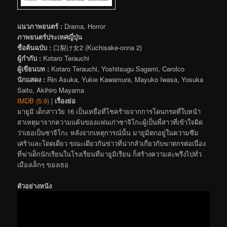
แนวภาพยนตร์ :
Drama, Horror
ภาพยนตร์ประเทศญี่ปุ่น
ชื่อต้นฉบับ :
口裂け女2 (Kuchisake-onna 2)
ผู้กำกับ :
Kotaro Terauchi
ผู้เขียนบท :
Kotaro Terauchi, Yoshitsugu Sagami, Carolco
นักแสดง :
Rin Asuka, Yukie Kawamura, Mayuko Iwasa, Yosuka
Saito, Akihiro Mayama
IMDB (5.9)
|
เรื่องย่อ
มายูมิ เด็กสาววัย 16 เป็นเหยื่อที่โชคร้ายจากการโดนกรดที่ใบหน้า
สาเหตุมาจากความแค้นของแฟนเก่าซาจิโกะผู้เป็นพี่สาวที่เข้าใจผิด
ว่าเธอเป็นซาจิโกะ หลังจากเหตุการณ์นั้น มายูมิตกอยู่ในความซึม
เศร้าและโดดเดี่ยว ขณะเดียวกันข่าวที่น่ากลัวเกี่ยวกับฆาตกรต่อเนื่อง
ที่ฆ่าเด็กนักเรียนในโรงเรียนที่มายูมิเรียน ก็สร้างความสะพรึงไปทั่ว
เมืองเล็กๆ ของเธอ
ตัวอย่างหนัง