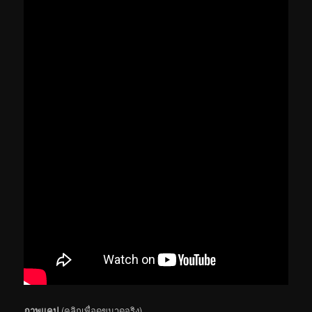
ภาพแคป
(คลิกเพื่อดูขนาดจริง)