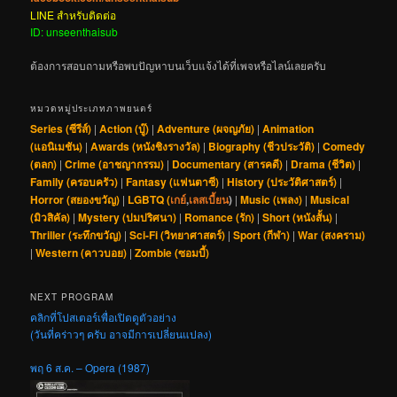
LINE สำหรับติดต่อ
ID: unseenthaisub
ต้องการสอบถามหรือพบปัญหาบนเว็บแจ้งได้ที่เพจหรือไลน์เลยครับ
หมวดหมู่ประเภทภาพยนตร์
Series (ซีรีส์)
|
Action (บู๊)
|
Adventure (ผจญภัย)
|
Animation
(แอนิเมชัน)
|
Awards (หนังชิงรางวัล)
|
Biography (ชีวประวัติ)
|
Comedy
(ตลก)
|
Crime (อาชญากรรม)
|
Documentary (สารคดี)
|
Drama (ชีวิต)
|
Family (ครอบครัว)
|
Fantasy (แฟนตาซี)
|
History (ประวัติศาสตร์)
|
Horror (สยองขวัญ)
|
LGBTQ (
เกย์
,
เลสเบี้ยน
)
|
Music (เพลง)
|
Musical
(มิวสิคัล)
|
Mystery (ปมปริศนา)
|
Romance (รัก)
|
Short (หนังสั้น)
|
Thriller (ระทึกขวัญ)
|
Sci-Fi (วิทยาศาสตร์)
|
Sport (กีฬา)
|
War (สงคราม)
|
Western (คาวบอย)
|
Zombie (ซอมบี้)
NEXT PROGRAM
คลิกที่โปสเตอร์เพื่อเปิดดูตัวอย่าง
(วันที่คร่าวๆ ครับ อาจมีการเปลี่ยนแปลง)
พฤ 6 ส.ค. – Opera (1987)