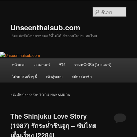
ข้าม
ข้าม
ไป
ไป
ค้นหา
ยัง
บทความ
เนื้อหา
รอง
Unseenthaisub.com
หลัก
เว็บแปลซับไทยภาพยนตร์ที่ไม่ได้เข้าฉายในประเทศไทย
เมนู
หน้าแรก
ภาพยนตร์
ซีรีส์
รวมหนังซีรีส์ (โปสเตอร์)
หลัก
โปรแกรมเร็วๆ นี้
เข้าสู่ระบบ
สมัครสมาชิก
คลังเก็บป้ายกำกับ:
TORU NAKAMURA
The Shinjuku Love Story
(1987) รักระห่ำชินจูกุ – ซับไทย
เต็มเรื่อง [2284]