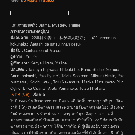
เขียนบน
2 พฤศจิกายน 2022
แนวภาพยนตร์ :
Drama, Mystery, Thriller
ภาพยนตร์ประเทศญี่ปุ่น
ชื่อต้นฉบับ :
22年目の告白―私が殺人犯です― (22-nenme no
kokuhaku: Watashi ga satsujinhan desu)
ชื่ออื่น :
Confession of Murder
ผู้กำกับ :
Yu Irie
ผู้เขียนบท :
Kenya Hirata, Yu Irie
นักแสดง :
Tatsuya Fujiwara, Hideaki Ito, Kaho, Shuhei Nomura,
Anna Ishibashi, Ryo Ryusei, Taichi Saotome, Mitsuru Hirata, Ryo
Iwamatsu, Koichi Iwaki, Toru Nakamura, Marika Matsumoto, Yuri
Ogino, Erika Osanai, Arata Yamanaka, Tetsu Hirahara
IMDB (6.8)
|
เรื่องย่อ
ในปี 1995 มีคดีฆาตกรรมต่อเนื่อง 5 คดีเกิดขึ้น วาตารุ มากิมุระ (ฮิเด
อากิ อิโต) ดูแลคดีฆาตกรรมและพยายามจับฆาตกรต่อเนื่อง เนื่องจาก
กับดักของฆาตกร หัวหน้าของวาตารุ มากิมุระจึงถูกฆ่าตาย คดี
ฆาตกรรมต่อเนื่องยังไม่คลี่คลาย จนกระทั่งวันนี้ใน 22 ปีต่อมา บันทึก
ฆาตกรรม “ผมคือฆาตกร” ได้รับการตีพิมพ์ ผู้เขียนอธิบายตัวเองว่า
เป็นฆาตกรที่รับผิดชอบคดีฆาตกรรมต่อเนื่องที่ยังไม่คลี่คลาย 5 คดี ผู้