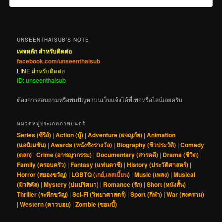
UNSEENTHAISUB’S NOTE
เพจหลัก สำหรับติดต่อ
facebook.com/unseenthaisub
LINE สำหรับติดต่อ
ID: unseenthaisub
ต้องการสอบถามหรือพบปัญหาบนเว็บแจ้งได้ที่เพจหรือไลน์เลยครับ
หมวดหมู่ประเภทภาพยนตร์
Series (ซีรีส์)
|
Action (บู๊)
|
Adventure (ผจญภัย)
|
Animation
(แอนิเมชัน)
|
Awards (หนังชิงรางวัล)
|
Biography (ชีวประวัติ)
|
Comedy
(ตลก)
|
Crime (อาชญากรรม)
|
Documentary (สารคดี)
|
Drama (ชีวิต)
|
Family (ครอบครัว)
|
Fantasy (แฟนตาซี)
|
History (ประวัติศาสตร์)
|
Horror (สยองขวัญ)
|
LGBTQ (
เกย์
,
เลสเบี้ยน
)
|
Music (เพลง)
|
Musical
(มิวสิคัล)
|
Mystery (ปมปริศนา)
|
Romance (รัก)
|
Short (หนังสั้น)
|
Thriller (ระทึกขวัญ)
|
Sci-Fi (วิทยาศาสตร์)
|
Sport (กีฬา)
|
War (สงคราม)
|
Western (คาวบอย)
|
Zombie (ซอมบี้)