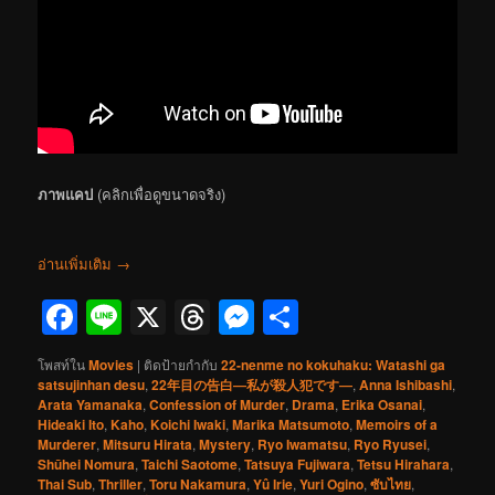
ภาพแคป
(คลิกเพื่อดูขนาดจริง)
อ่านเพิ่มเติม
→
Facebook
Line
X
Threads
Messenger
Share
โพสท์ใน
Movies
|
ติดป้ายกำกับ
22-nenme no kokuhaku: Watashi ga
satsujinhan desu
,
22年目の告白―私が殺人犯です―
,
Anna Ishibashi
,
Arata Yamanaka
,
Confession of Murder
,
Drama
,
Erika Osanai
,
Hideaki Ito
,
Kaho
,
Koichi Iwaki
,
Marika Matsumoto
,
Memoirs of a
Murderer
,
Mitsuru Hirata
,
Mystery
,
Ryo Iwamatsu
,
Ryo Ryusei
,
Shūhei Nomura
,
Taichi Saotome
,
Tatsuya Fujiwara
,
Tetsu Hirahara
,
Thai Sub
,
Thriller
,
Toru Nakamura
,
Yû Irie
,
Yuri Ogino
,
ซับไทย
,