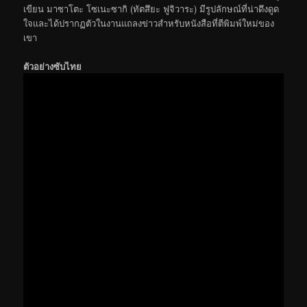
เขียน มาซาโตะ โซเนะซากิ (ทัตสึยะ ฟูจิวาระ) มีรูปลักษณ์ที่น่าดึงดูด
ใจและได้ปรากฏตัวในงานแถลงข่าวสำหรับหนังสือที่ตีพิมพ์ใหม่ของ
เขา
ตัวอย่างซับไทย