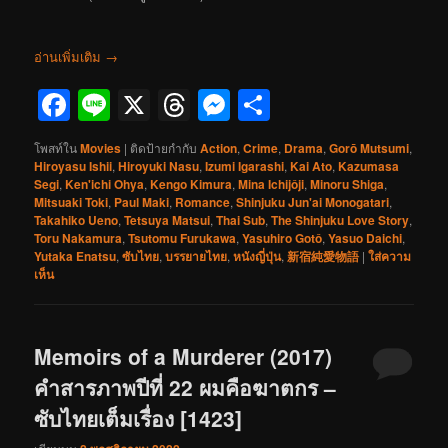
อ่านเพิ่มเติม
→
Facebook
Line
X
Threads
Messenger
Share
โพสท์ใน
Movies
|
ติดป้ายกำกับ
Action
,
Crime
,
Drama
,
Gorō Mutsumi
,
Hiroyasu Ishii
,
Hiroyuki Nasu
,
Izumi Igarashi
,
Kai Ato
,
Kazumasa
Segi
,
Ken'ichi Ohya
,
Kengo Kimura
,
Mina Ichijôji
,
Minoru Shiga
,
Mitsuaki Toki
,
Paul Maki
,
Romance
,
Shinjuku Jun'ai Monogatari
,
Takahiko Ueno
,
Tetsuya Matsui
,
Thai Sub
,
The Shinjuku Love Story
,
Toru Nakamura
,
Tsutomu Furukawa
,
Yasuhiro Gotô
,
Yasuo Daichi
,
Yutaka Enatsu
,
ซับไทย
,
บรรยายไทย
,
หนังญี่ปุ่น
,
新宿純愛物語
|
ใส่ความ
เห็น
Memoirs of a Murderer (2017)
คำสารภาพปีที่ 22 ผมคือฆาตกร –
ซับไทยเต็มเรื่อง [1423]