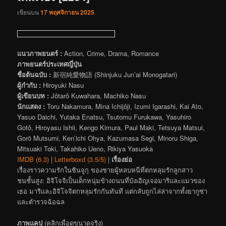
เขียนบน
17 พฤศจิกายน 2025
แนวภาพยนตร์ :
Action, Crime, Drama, Romance
ภาพยนตร์ประเทศญี่ปุ่น
ชื่อต้นฉบับ :
新宿純愛物語 (Shinjuku Jun’ai Monogatari)
ผู้กำกับ :
Hiroyuki Nasu
ผู้เขียนบท :
Jôtarô Kuwahara, Machiko Nasu
นักแสดง :
Toru Nakamura, Mina Ichijôji, Izumi Igarashi, Kai Ato,
Yasuo Daichi, Yutaka Enatsu, Tsutomu Furukawa, Yasuhiro
Gotô, Hiroyasu Ishii, Kengo Kimura, Paul Maki, Tetsuya Matsui,
Gorō Mutsumi, Ken’ichi Ohya, Kazumasa Segi, Minoru Shiga,
Mitsuaki Toki, Takahiko Ueno, Rikiya Yasuoka
IMDB (6.3)
|
Letterboxd (3.5/5)
|
เรื่องย่อ
เรื่องราวความรักในชินจูกุ ของชายผู้หลบหนีที่ตกหลุมรักลูกสาว
ชนชั้นสูง: อิจิโจจิเป็นเด็กหนุ่มข้างถนนที่บังเอิญเจอมาริและแมวของ
เธอ มาริและอิจิโจจิตกหลุมรักกันทันที แต่กลับถูกไล่ล่าจากทั้งยากูซ่า
และตำรวจฉ้อฉล
ภาพแคป
(คลิกเพื่อดูขนาดจริง)