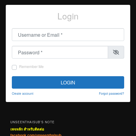
Login
Username or Email
*
Password
*
Remember Me
LOGIN
Create account
Forgot password?
UNSEENTHAISUB’S NOTE
เพจหลัก สำหรับติดต่อ
facebook.com/unseenthaisub