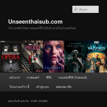
ข้าม
ข้าม
ไป
ไป
ค้นหา
ยัง
บทความ
เนื้อหา
รอง
Unseenthaisub.com
หลัก
เว็บแปลซับไทยภาพยนตร์ที่ไม่ได้เข้าฉายในประเทศไทย
เมนู
หน้าแรก
ภาพยนตร์
ซีรีส์
รวมหนังซีรีส์ (โปสเตอร์)
หลัก
โปรแกรมเร็วๆ นี้
เข้าสู่ระบบ
สมัครสมาชิก
คลังเก็บป้ายกำกับ:
YURI OGINO