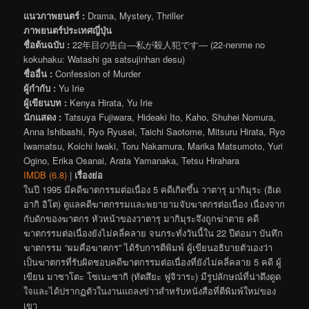
แนวภาพยนตร์ :
Drama, Mystery, Thriller
ภาพยนตร์ประเทศญี่ปุ่น
ชื่อต้นฉบับ :
22年目の告白―私が殺人犯です― (22-nenme no
kokuhaku: Watashi ga satsujinhan desu)
ชื่ออื่น :
Confession of Murder
ผู้กำกับ :
Yu Irie
ผู้เขียนบท :
Kenya Hirata, Yu Irie
นักแสดง :
Tatsuya Fujiwara, Hideaki Ito, Kaho, Shuhei Nomura,
Anna Ishibashi, Ryo Ryusei, Taichi Saotome, Mitsuru Hirata, Ryo
Iwamatsu, Koichi Iwaki, Toru Nakamura, Marika Matsumoto, Yuri
Ogino, Erika Osanai, Arata Yamanaka, Tetsu Hirahara
IMDB (6.8)
|
เรื่องย่อ
ในปี 1995 มีคดีฆาตกรรมต่อเนื่อง 5 คดีเกิดขึ้น วาตารุ มากิมุระ (ฮิเด
อากิ อิโต) ดูแลคดีฆาตกรรมและพยายามจับฆาตกรต่อเนื่อง เนื่องจาก
กับดักของฆาตกร หัวหน้าของวาตารุ มากิมุระจึงถูกฆ่าตาย คดี
ฆาตกรรมต่อเนื่องยังไม่คลี่คลาย จนกระทั่งวันนี้ใน 22 ปีต่อมา บันทึก
ฆาตกรรม “ผมคือฆาตกร” ได้รับการตีพิมพ์ ผู้เขียนอธิบายตัวเองว่า
เป็นฆาตกรที่รับผิดชอบคดีฆาตกรรมต่อเนื่องที่ยังไม่คลี่คลาย 5 คดี ผู้
เขียน มาซาโตะ โซเนะซากิ (ทัตสึยะ ฟูจิวาระ) มีรูปลักษณ์ที่น่าดึงดูด
ใจและได้ปรากฏตัวในงานแถลงข่าวสำหรับหนังสือที่ตีพิมพ์ใหม่ของ
เขา