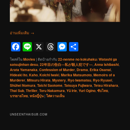
อ่านเพิ่มเติม
→
Facebook
Line
X
Threads
Messenger
Share
โพสท์ใน
Movies
|
ติดป้ายกำกับ
22-nenme no kokuhaku: Watashi ga
satsujinhan desu
,
22年目の告白―私が殺人犯です―
,
Anna Ishibashi
,
Arata Yamanaka
,
Confession of Murder
,
Drama
,
Erika Osanai
,
Hideaki Ito
,
Kaho
,
Koichi Iwaki
,
Marika Matsumoto
,
Memoirs of a
Murderer
,
Mitsuru Hirata
,
Mystery
,
Ryo Iwamatsu
,
Ryo Ryusei
,
Shūhei Nomura
,
Taichi Saotome
,
Tatsuya Fujiwara
,
Tetsu Hirahara
,
Thai Sub
,
Thriller
,
Toru Nakamura
,
Yû Irie
,
Yuri Ogino
,
ซับไทย
,
บรรยายไทย
,
หนังญี่ปุ่น
|
ใส่ความเห็น
UNSEENTHAISUB.COM