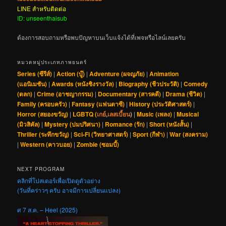
LINE สำหรับติดต่อ
ID: unseenthaisub
ต้องการสอบถามหรือพบปัญหาบนเว็บแจ้งได้ที่เพจหรือไลน์เลยครับ
หมวดหมู่ประเภทภาพยนตร์
Series (ซีรีส์)
|
Action (บู๊)
|
Adventure (ผจญภัย)
|
Animation
(แอนิเมชัน)
|
Awards (หนังชิงรางวัล)
|
Biography (ชีวประวัติ)
|
Comedy
(ตลก)
|
Crime (อาชญากรรม)
|
Documentary (สารคดี)
|
Drama (ชีวิต)
|
Family (ครอบครัว)
|
Fantasy (แฟนตาซี)
|
History (ประวัติศาสตร์)
|
Horror (สยองขวัญ)
|
LGBTQ (
เกย์
,
เลสเบี้ยน
)
|
Music (เพลง)
|
Musical
(มิวสิคัล)
|
Mystery (ปมปริศนา)
|
Romance (รัก)
|
Short (หนังสั้น)
|
Thriller (ระทึกขวัญ)
|
Sci-Fi (วิทยาศาสตร์)
|
Sport (กีฬา)
|
War (สงคราม)
|
Western (คาวบอย)
|
Zombie (ซอมบี้)
NEXT PROGRAM
คลิกที่โปสเตอร์เพื่อเปิดดูตัวอย่าง
(วันที่คร่าวๆ ครับ อาจมีการเปลี่ยนแปลง)
ศ 7 ส.ค. – Heel (2025)