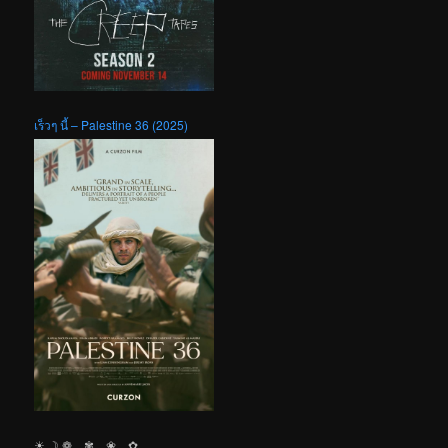
เร็วๆ นี้ – Palestine 36 (2025)
☀︎ ☽ ❁ ✾ ❀ ✿