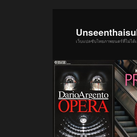
ข้าม
ข้าม
ไป
ไป
ยัง
บทความ
Unseenthais
เนื้อหา
รอง
เว็บแปลซับไทยภาพยนตร์ที่ไม่ไ
หลัก