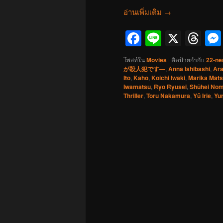
อ่านเพิ่มเติม
→
Facebook
Line
X
Th
โพสท์ใน
Movies
|
ติดป้ายกำกับ
22-ne
が殺人犯です―
,
Anna Ishibashi
,
Ar
Ito
,
Kaho
,
Koichi Iwaki
,
Marika Mat
Iwamatsu
,
Ryo Ryusei
,
Shūhei No
Thriller
,
Toru Nakamura
,
Yû Irie
,
Yur