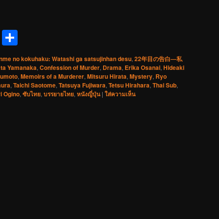
reads
Messenger
Share
nme no kokuhaku: Watashi ga satsujinhan desu
,
22年目の告白―私
ata Yamanaka
,
Confession of Murder
,
Drama
,
Erika Osanai
,
Hideaki
sumoto
,
Memoirs of a Murderer
,
Mitsuru Hirata
,
Mystery
,
Ryo
mura
,
Taichi Saotome
,
Tatsuya Fujiwara
,
Tetsu Hirahara
,
Thai Sub
,
i Ogino
,
ซับไทย
,
บรรยายไทย
,
หนังญี่ปุ่น
|
ใส่ความเห็น