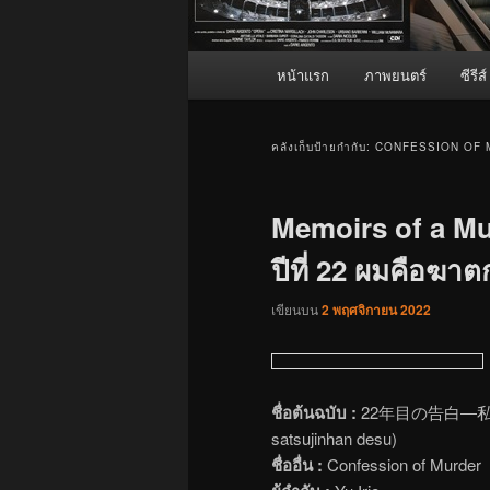
เมนู
หน้าแรก
ภาพยนตร์
ซีรีส์
หลัก
คลังเก็บป้ายกำกับ:
CONFESSION OF 
Memoirs of a Mu
ปีที่ 22 ผมคือฆาต
เขียนบน
2 พฤศจิกายน 2022
ชื่อต้นฉบับ :
22年目の告白―私が殺人
satsujinhan desu)
ชื่ออื่น :
Confession of Murder