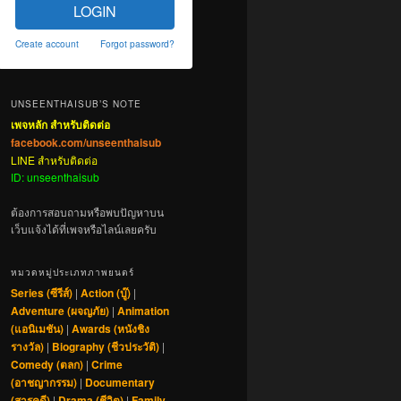
LOGIN
Create account
Forgot password?
UNSEENTHAISUB’S NOTE
เพจหลัก สำหรับติดต่อ
facebook.com/unseenthaisub
LINE สำหรับติดต่อ
ID: unseenthaisub
ต้องการสอบถามหรือพบปัญหาบน
เว็บแจ้งได้ที่เพจหรือไลน์เลยครับ
หมวดหมู่ประเภทภาพยนตร์
Series (ซีรีส์)
|
Action (บู๊)
|
Adventure (ผจญภัย)
|
Animation
(แอนิเมชัน)
|
Awards (หนังชิง
รางวัล)
|
Biography (ชีวประวัติ)
|
Comedy (ตลก)
|
Crime
(อาชญากรรม)
|
Documentary
(สารคดี)
|
Drama (ชีวิต)
|
Family