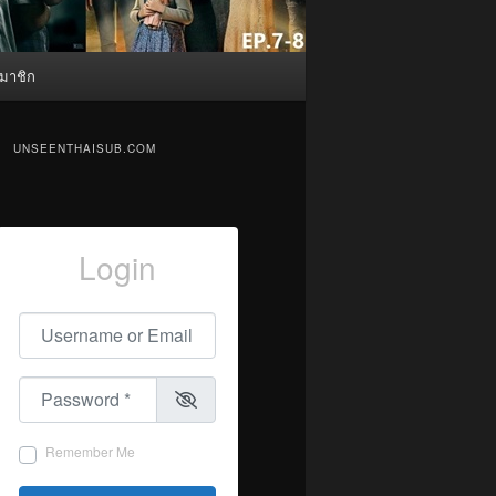
มาชิก
UNSEENTHAISUB.COM
Login
Username or Email
*
Password
*
Remember Me