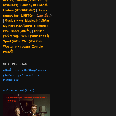
(ครอบครัว)
|
Fantasy (แฟนตาซี)
|
History (ประวัติศาสตร์)
|
Horror
(สยองขวัญ)
|
LGBTQ (
เกย์
,
เลสเบี้ยน
)
|
Music (เพลง)
|
Musical (มิวสิคัล)
|
Mystery (ปมปริศนา)
|
Romance
(รัก)
|
Short (หนังสั้น)
|
Thriller
(ระทึกขวัญ)
|
Sci-Fi (วิทยาศาสตร์)
|
Sport (กีฬา)
|
War (สงคราม)
|
Western (คาวบอย)
|
Zombie
(ซอมบี้)
NEXT PROGRAM
คลิกที่โปสเตอร์เพื่อเปิดดูตัวอย่าง
(วันที่คร่าวๆ ครับ อาจมีการ
เปลี่ยนแปลง)
ศ 7 ส.ค. – Heel (2025)