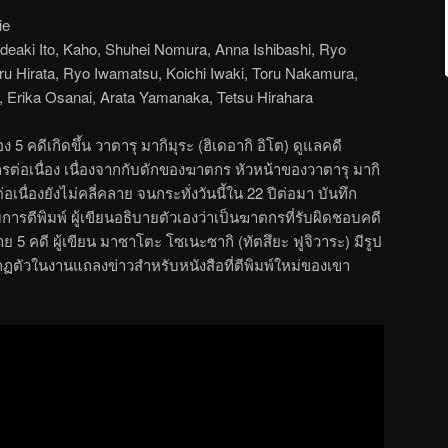
ie
deaki Ito, Kaho, Shuhei Nomura, Anna Ishibashi, Ryo
ru Hirata, Ryo Iwamatsu, Koichi Iwaki, Toru Nakamura,
, Erika Osanai, Arata Yamanaka, Tetsu Hirahara
 5 คดีเกิดขึ้น วาตารุ มากิมุระ (ฮิเดอากิ อิโต) ดูแลคดี
เนื่อง เนื่องจากกับดักของฆาตกร หัวหน้าของวาตารุ มากิ
เนื่องยังไม่คลี่คลาย จนกระทั่งวันนี้ใน 22 ปีต่อมา บันทึก
รตีพิมพ์ ผู้เขียนอธิบายตัวเองว่าเป็นฆาตกรที่รับผิดชอบคดี
าย 5 คดี ผู้เขียน มาซาโตะ โซเนะซากิ (ทัตสึยะ ฟูจิวาระ) มีรูป
กฏตัวในงานแถลงข่าวสำหรับหนังสือที่ตีพิมพ์ใหม่ของเขา