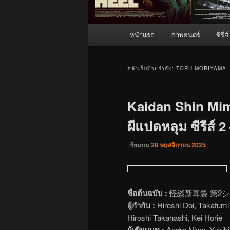
เมนู
หน้าแรก
ภาพยนตร์
ซีรีส์
หลัก
คลังเก็บป้ายกำกับ:
TORU MORIYAMA
Kaidan Shin Mim
ผีแปดหลุม ซีรีส์ 2
เขียนบน
28 พฤศจิกายน 2025
ชื่อต้นฉบับ :
怪談新耳袋 第2シリーズ (
ผู้กำกับ :
Hiroshi Doi, Takafumi
Hiroshi Takahashi, Kei Horie
ผู้เขียนบท :
Andre Niwa, Yukih