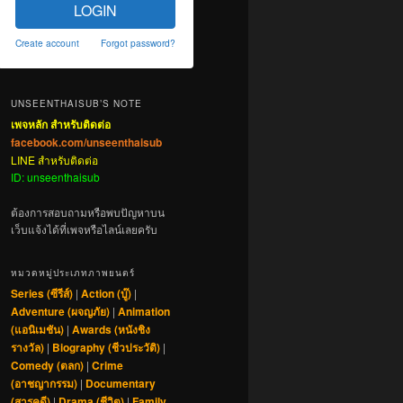
LOGIN
Create account
Forgot password?
UNSEENTHAISUB’S NOTE
เพจหลัก สำหรับติดต่อ
facebook.com/unseenthaisub
LINE สำหรับติดต่อ
ID: unseenthaisub
ต้องการสอบถามหรือพบปัญหาบน
เว็บแจ้งได้ที่เพจหรือไลน์เลยครับ
หมวดหมู่ประเภทภาพยนตร์
Series (ซีรีส์)
|
Action (บู๊)
|
Adventure (ผจญภัย)
|
Animation
(แอนิเมชัน)
|
Awards (หนังชิง
รางวัล)
|
Biography (ชีวประวัติ)
|
Comedy (ตลก)
|
Crime
(อาชญากรรม)
|
Documentary
(สารคดี)
|
Drama (ชีวิต)
|
Family