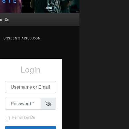
มาชิก
UNSEENTHAISUB.COM
Login
Username or Email
*
Password
*
Remember Me