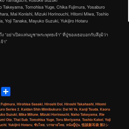
 Takeyama, Tomohisa Yuge, Chika Fujimura, Yosaburo
hara, Mai Konishi, Mizuki Horinouchi, Hitomi Miwa, Toshio
a, Yoji Tanaka, Mayuko Suzuki, Yukijiro Hotaru
ง “อย่าเปิดแท่นบูชาพระพุทธเจ้า” ที่ปู่ของเธอบอกกับสึงุมิว่า
จ้า”
reads
Messenger
Share
 Fujimura
,
Hirohisa Sasaki
,
Hiroshi Doi
,
Hiroshi Takahashi
,
Hitomi
uro Series 2
,
Kaidan Shin Mimibukuro: Dai Ni Ya
,
Kanji Tsuda
,
Kaoru
ko Suzuki
,
Mika Mifune
,
Mizuki Horinouchi
,
Naho Takeyama
,
Rie
umi Ota
,
Thai Sub
,
Tomohisa Yuge
,
Toru Moriyama
,
Toshio Kakei
,
Yoji
uchi
,
Yukijirō Hotaru
,
ซับไทย
,
บรรยายไทย
,
หนังญี่ปุ่น
,
怪談新耳袋 第2シ