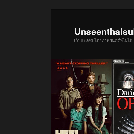
ข้าม
ข้าม
ไป
ไป
ยัง
บทความ
Unseenthais
เนื้อหา
รอง
เว็บแปลซับไทยภาพยนตร์ที่ไม่ไ
หลัก