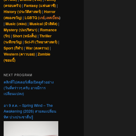
(ครอบครัว)
|
Fantasy (แฟนตาซี)
|
History (ประวัติศาสตร์)
|
Horror
(สยองขวัญ)
|
LGBTQ (
เกย์
,
เลสเบี้ยน
)
|
Music (เพลง)
|
Musical (มิวสิคัล)
|
Mystery (ปมปริศนา)
|
Romance
(รัก)
|
Short (หนังสั้น)
|
Thriller
(ระทึกขวัญ)
|
Sci-Fi (วิทยาศาสตร์)
|
Sport (กีฬา)
|
War (สงคราม)
|
Western (คาวบอย)
|
Zombie
(ซอมบี้)
NEXT PROGRAM
คลิกที่โปสเตอร์เพื่อเปิดดูตัวอย่าง
(วันที่คร่าวๆ ครับ อาจมีการ
เปลี่ยนแปลง)
อา 9 ส.ค. – Spring Wind – The
Awakening (2026) สายลมเปลี่ยน
ทิศ ปวงประชาตื่นรู้