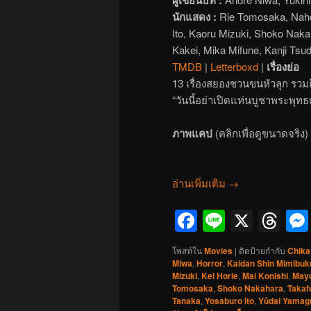
นักแสดง :
Rie Tomosaka, Naho
Ito, Kaoru Mizuki, Shoko Naka
Kakei, Mika Mifune, Kanji Tsud
TMDB
|
Letterboxd
|
เรื่องย่อ
13 เรื่องสยองชวนขนหัวลุก รวมถึ
“วันนี้อย่าเปิดแท่นบูชาพระพุทธเ
ภาพแคป
(คลิกเพื่อดูขนาดจริง)
อ่านเพิ่มเติม
→
Facebook
Line
X
Th
โพสท์ใน
Movies
|
ติดป้ายกำกับ
Chika
Miwa
,
Horror
,
Kaidan Shin Mimibuk
Mizuki
,
Kei Horie
,
Mai Konishi
,
Mayu
Tomosaka
,
Shoko Nakahara
,
Takaf
Tanaka
,
Yosaburo Ito
,
Yûdai Yamag