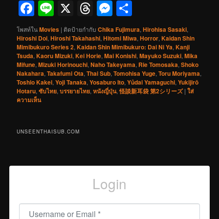
Facebook
Line
X
Threads
Messenger
Share
โพสท์ใน
Movies
|
ติดป้ายกำกับ
Chika Fujimura
,
Hirohisa Sasaki
,
Hiroshi Doi
,
Hiroshi Takahashi
,
Hitomi Miwa
,
Horror
,
Kaidan Shin
Mimibukuro Series 2
,
Kaidan Shin Mimibukuro: Dai Ni Ya
,
Kanji
Tsuda
,
Kaoru Mizuki
,
Kei Horie
,
Mai Konishi
,
Mayuko Suzuki
,
Mika
Mifune
,
Mizuki Horinouchi
,
Naho Takeyama
,
Rie Tomosaka
,
Shoko
Nakahara
,
Takafumi Ota
,
Thai Sub
,
Tomohisa Yuge
,
Toru Moriyama
,
Toshio Kakei
,
Yoji Tanaka
,
Yosaburo Ito
,
Yûdai Yamaguchi
,
Yukijirō
Hotaru
,
ซับไทย
,
บรรยายไทย
,
หนังญี่ปุ่น
,
怪談新耳袋 第2シリーズ
|
ใส่
ความเห็น
UNSEENTHAISUB.COM
Login
Username or Email
*