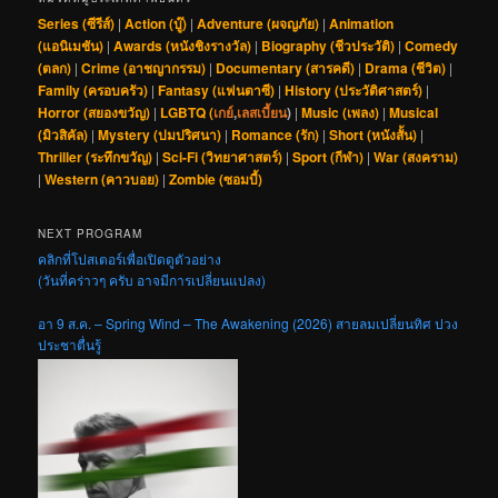
Series (ซีรีส์)
|
Action (บู๊)
|
Adventure (ผจญภัย)
|
Animation
(แอนิเมชัน)
|
Awards (หนังชิงรางวัล)
|
Biography (ชีวประวัติ)
|
Comedy
(ตลก)
|
Crime (อาชญากรรม)
|
Documentary (สารคดี)
|
Drama (ชีวิต)
|
Family (ครอบครัว)
|
Fantasy (แฟนตาซี)
|
History (ประวัติศาสตร์)
|
Horror (สยองขวัญ)
|
LGBTQ (
เกย์
,
เลสเบี้ยน
)
|
Music (เพลง)
|
Musical
(มิวสิคัล)
|
Mystery (ปมปริศนา)
|
Romance (รัก)
|
Short (หนังสั้น)
|
Thriller (ระทึกขวัญ)
|
Sci-Fi (วิทยาศาสตร์)
|
Sport (กีฬา)
|
War (สงคราม)
|
Western (คาวบอย)
|
Zombie (ซอมบี้)
NEXT PROGRAM
คลิกที่โปสเตอร์เพื่อเปิดดูตัวอย่าง
(วันที่คร่าวๆ ครับ อาจมีการเปลี่ยนแปลง)
อา 9 ส.ค. – Spring Wind – The Awakening (2026) สายลมเปลี่ยนทิศ ปวง
ประชาตื่นรู้