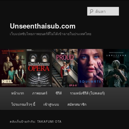
ข้าม
ข้าม
ไป
ไป
ค้นหา
ยัง
บทความ
เนื้อหา
รอง
Unseenthaisub.com
หลัก
เว็บแปลซับไทยภาพยนตร์ที่ไม่ได้เข้าฉายในประเทศไทย
เมนู
หน้าแรก
ภาพยนตร์
ซีรีส์
รวมหนังซีรีส์ (โปสเตอร์)
หลัก
โปรแกรมเร็วๆ นี้
เข้าสู่ระบบ
สมัครสมาชิก
คลังเก็บป้ายกำกับ:
TAKAFUMI OTA