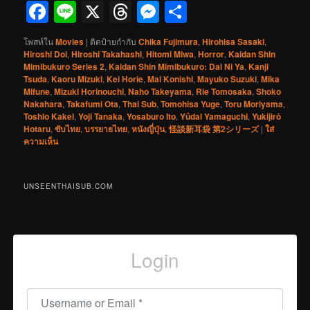
Facebook
Line
X
Threads
Messenger
Share
โพสท์ใน
Movies
|
ติดป้ายกำกับ
Chika Fujimura
,
Hirohisa Sasaki
,
Hiroshi Doi
,
Hiroshi Takahashi
,
Hitomi Miwa
,
Horror
,
Kaidan Shin
Mimibukuro Series 2
,
Kaidan Shin Mimibukuro: Dai Ni Ya
,
Kanji
Tsuda
,
Kaoru Mizuki
,
Kei Horie
,
Mai Konishi
,
Mayuko Suzuki
,
Mika
Mifune
,
Mizuki Horinouchi
,
Naho Takeyama
,
Rie Tomosaka
,
Shoko
Nakahara
,
Takafumi Ota
,
Thai Sub
,
Tomohisa Yuge
,
Toru Moriyama
,
Toshio Kakei
,
Yoji Tanaka
,
Yosaburo Ito
,
Yûdai Yamaguchi
,
Yukijirō
Hotaru
,
ซับไทย
,
บรรยายไทย
,
หนังญี่ปุ่น
,
怪談新耳袋 第2シリーズ
|
ใส่
ความเห็น
UNSEENTHAISUB.COM
Login
Username or Email
*