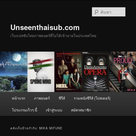
ข้าม
ข้าม
ไป
ไป
ค้นหา
ยัง
บทความ
เนื้อหา
รอง
Unseenthaisub.com
หลัก
เว็บแปลซับไทยภาพยนตร์ที่ไม่ได้เข้าฉายในประเทศไทย
เมนู
หน้าแรก
ภาพยนตร์
ซีรีส์
รวมหนังซีรีส์ (โปสเตอร์)
หลัก
โปรแกรมเร็วๆ นี้
เข้าสู่ระบบ
สมัครสมาชิก
คลังเก็บป้ายกำกับ:
MIKA MIFUNE