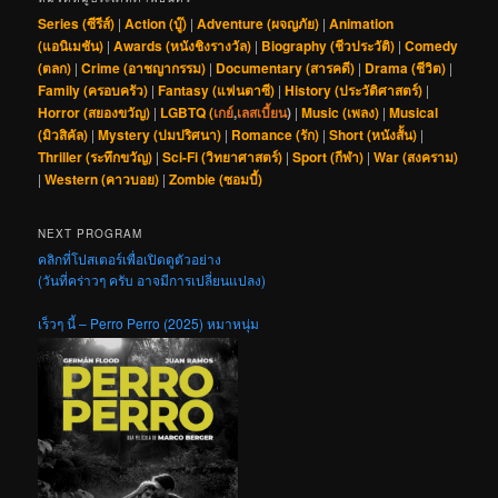
Series (ซีรีส์)
|
Action (บู๊)
|
Adventure (ผจญภัย)
|
Animation
(แอนิเมชัน)
|
Awards (หนังชิงรางวัล)
|
Biography (ชีวประวัติ)
|
Comedy
(ตลก)
|
Crime (อาชญากรรม)
|
Documentary (สารคดี)
|
Drama (ชีวิต)
|
Family (ครอบครัว)
|
Fantasy (แฟนตาซี)
|
History (ประวัติศาสตร์)
|
Horror (สยองขวัญ)
|
LGBTQ (
เกย์
,
เลสเบี้ยน
)
|
Music (เพลง)
|
Musical
(มิวสิคัล)
|
Mystery (ปมปริศนา)
|
Romance (รัก)
|
Short (หนังสั้น)
|
Thriller (ระทึกขวัญ)
|
Sci-Fi (วิทยาศาสตร์)
|
Sport (กีฬา)
|
War (สงคราม)
|
Western (คาวบอย)
|
Zombie (ซอมบี้)
NEXT PROGRAM
คลิกที่โปสเตอร์เพื่อเปิดดูตัวอย่าง
(วันที่คร่าวๆ ครับ อาจมีการเปลี่ยนแปลง)
เร็วๆ นี้ – Perro Perro (2025) หมาหนุ่ม