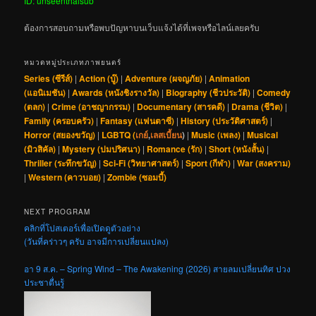
ID: unseenthaisub
ต้องการสอบถามหรือพบปัญหาบนเว็บแจ้งได้ที่เพจหรือไลน์เลยครับ
หมวดหมู่ประเภทภาพยนตร์
Series (ซีรีส์)
|
Action (บู๊)
|
Adventure (ผจญภัย)
|
Animation
(แอนิเมชัน)
|
Awards (หนังชิงรางวัล)
|
Biography (ชีวประวัติ)
|
Comedy
(ตลก)
|
Crime (อาชญากรรม)
|
Documentary (สารคดี)
|
Drama (ชีวิต)
|
Family (ครอบครัว)
|
Fantasy (แฟนตาซี)
|
History (ประวัติศาสตร์)
|
Horror (สยองขวัญ)
|
LGBTQ (
เกย์
,
เลสเบี้ยน
)
|
Music (เพลง)
|
Musical
(มิวสิคัล)
|
Mystery (ปมปริศนา)
|
Romance (รัก)
|
Short (หนังสั้น)
|
Thriller (ระทึกขวัญ)
|
Sci-Fi (วิทยาศาสตร์)
|
Sport (กีฬา)
|
War (สงคราม)
|
Western (คาวบอย)
|
Zombie (ซอมบี้)
NEXT PROGRAM
คลิกที่โปสเตอร์เพื่อเปิดดูตัวอย่าง
(วันที่คร่าวๆ ครับ อาจมีการเปลี่ยนแปลง)
อา 9 ส.ค. – Spring Wind – The Awakening (2026) สายลมเปลี่ยนทิศ ปวง
ประชาตื่นรู้