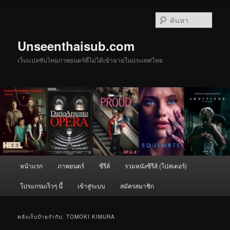
ข้าม
ข้าม
ไป
ไป
ค้นหา
ยัง
บทความ
เนื้อหา
รอง
Unseenthaisub.com
หลัก
เว็บแปลซับไทยภาพยนตร์ที่ไม่ได้เข้าฉายในประเทศไทย
เมนู
หน้าแรก
ภาพยนตร์
ซีรีส์
รวมหนังซีรีส์ (โปสเตอร์)
หลัก
โปรแกรมเร็วๆ นี้
เข้าสู่ระบบ
สมัครสมาชิก
คลังเก็บป้ายกำกับ:
TOMOKI KIMURA