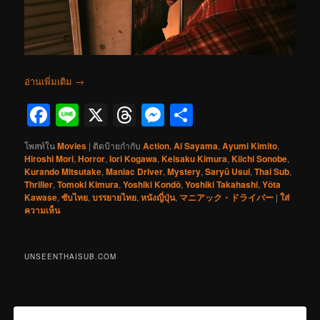
อ่านเพิ่มเติม
→
Facebook
Line
X
Threads
Messenger
Share
โพสท์ใน
Movies
|
ติดป้ายกำกับ
Action
,
Ai Sayama
,
Ayumi Kimito
,
Hiroshi Mori
,
Horror
,
Iori Kogawa
,
Keisaku Kimura
,
Kiichi Sonobe
,
Kurando Mitsutake
,
Maniac Driver
,
Mystery
,
Saryû Usui
,
Thai Sub
,
Thriller
,
Tomoki Kimura
,
Yoshiki Kondô
,
Yoshiki Takahashi
,
Yôta
Kawase
,
ซับไทย
,
บรรยายไทย
,
หนังญี่ปุ่น
,
マニアック・ドライバー
|
ใส่
ความเห็น
UNSEENTHAISUB.COM