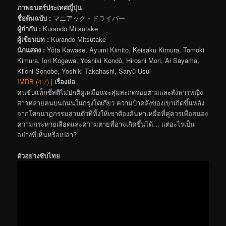
ภาพยนตร์ประเทศญี่ปุ่น
ชื่อต้นฉบับ :
マニアック・ドライバー
ผู้กำกับ :
Kurando Mitsutake
ผู้เขียนบท :
Kurando Mitsutake
นักแสดง :
Yôta Kawase, Ayumi Kimito, Keisaku Kimura, Tomoki
Kimura, Iori Kogawa, Yoshiki Kondô, Hiroshi Mori, Ai Sayama,
Kiichi Sonobe, Yoshiki Takahashi, Saryû Usui
IMDB (4.7)
|
เรื่องย่อ
คนขับแท็กซี่สติไม่ปกติดูเหมือนจะสุ่มสะกดรอยตามและสังหารหญิง
สาวหลายคนบนถนนในกรุงโตเกียว ความบ้าคลั่งของเขาเกิดขึ้นหลัง
จากโศกนาฏกรรมส่วนตัวที่ทิ้งให้เขาต้องค้นหาเหยื่อที่คู่ควรเพื่อสนอง
ความกระหายเลือดและความตายที่อาจเกิดขึ้นได้… แต่อะไรเป็น
อย่างที่เห็นหรือเปล่า?
ตัวอย่างซับไทย