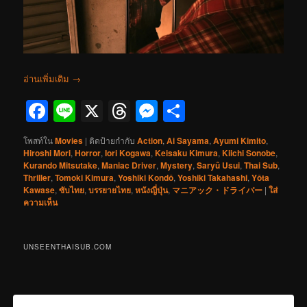
อ่านเพิ่มเติม
→
Facebook
Line
X
Threads
Messenger
Share
โพสท์ใน
Movies
|
ติดป้ายกำกับ
Action
,
Ai Sayama
,
Ayumi Kimito
,
Hiroshi Mori
,
Horror
,
Iori Kogawa
,
Keisaku Kimura
,
Kiichi Sonobe
,
Kurando Mitsutake
,
Maniac Driver
,
Mystery
,
Saryû Usui
,
Thai Sub
,
Thriller
,
Tomoki Kimura
,
Yoshiki Kondô
,
Yoshiki Takahashi
,
Yôta
Kawase
,
ซับไทย
,
บรรยายไทย
,
หนังญี่ปุ่น
,
マニアック・ドライバー
|
ใส่
ความเห็น
UNSEENTHAISUB.COM