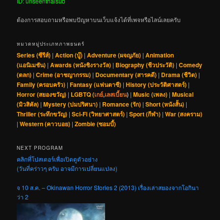
ID: unseenthaisub
ต้องการสอบถามหรือพบปัญหาบนเว็บแจ้งได้ที่เพจหรือไลน์เลยครับ
หมวดหมู่ประเภทภาพยนตร์
Series (ซีรีส์)
|
Action (บู๊)
|
Adventure (ผจญภัย)
|
Animation
(แอนิเมชัน)
|
Awards (หนังชิงรางวัล)
|
Biography (ชีวประวัติ)
|
Comedy
(ตลก)
|
Crime (อาชญากรรม)
|
Documentary (สารคดี)
|
Drama (ชีวิต)
|
Family (ครอบครัว)
|
Fantasy (แฟนตาซี)
|
History (ประวัติศาสตร์)
|
Horror (สยองขวัญ)
|
LGBTQ (
เกย์
,
เลสเบี้ยน
)
|
Music (เพลง)
|
Musical
(มิวสิคัล)
|
Mystery (ปมปริศนา)
|
Romance (รัก)
|
Short (หนังสั้น)
|
Thriller (ระทึกขวัญ)
|
Sci-Fi (วิทยาศาสตร์)
|
Sport (กีฬา)
|
War (สงคราม)
|
Western (คาวบอย)
|
Zombie (ซอมบี้)
NEXT PROGRAM
คลิกที่โปสเตอร์เพื่อเปิดดูตัวอย่าง
(วันที่คร่าวๆ ครับ อาจมีการเปลี่ยนแปลง)
จ 10 ส.ค. – Okinawan Horror Stories 2 (2013) เรื่องเล่าสยองจากโอกินา
ว่า 2