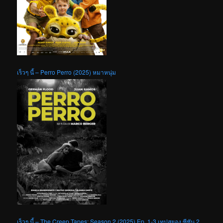
เร็วๆ นี้ – Perro Perro (2025) หมาหนุ่ม
เร็วๆ นี้ – The Creep Tapes: Season 2 (2025) Ep. 1-3 เทปสยอง ซีซัน 2