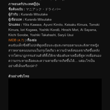
ภาพยนตร์ประเทศญี่ปุ่น
ชื่อต้นฉบับ :
マニアック・ドライバー
ผู้กำกับ :
Kurando Mitsutake
ผู้เขียนบท :
Kurando Mitsutake
นักแสดง :
Yôta Kawase, Ayumi Kimito, Keisaku Kimura, Tomoki
Kimura, Iori Kogawa, Yoshiki Kondô, Hiroshi Mori, Ai Sayama,
Kiichi Sonobe, Yoshiki Takahashi, Saryû Usui
IMDB (4.7)
|
เรื่องย่อ
คนขับแท็กซี่สติไม่ปกติดูเหมือนจะสุ่มสะกดรอยตามและสังหารหญิง
สาวหลายคนบนถนนในกรุงโตเกียว ความบ้าคลั่งของเขาเกิดขึ้นหลัง
จากโศกนาฏกรรมส่วนตัวที่ทิ้งให้เขาต้องค้นหาเหยื่อที่คู่ควรเพื่อสนอง
ความกระหายเลือดและความตายที่อาจเกิดขึ้นได้… แต่อะไรเป็น
อย่างที่เห็นหรือเปล่า?
ตัวอย่างซับไทย