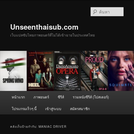
ข้าม
ข้าม
ไป
ไป
ค้นหา
ยัง
บทความ
เนื้อหา
รอง
Unseenthaisub.com
หลัก
เว็บแปลซับไทยภาพยนตร์ที่ไม่ได้เข้าฉายในประเทศไทย
เมนู
หน้าแรก
ภาพยนตร์
ซีรีส์
รวมหนังซีรีส์ (โปสเตอร์)
หลัก
โปรแกรมเร็วๆ นี้
เข้าสู่ระบบ
สมัครสมาชิก
คลังเก็บป้ายกำกับ:
MANIAC DRIVER