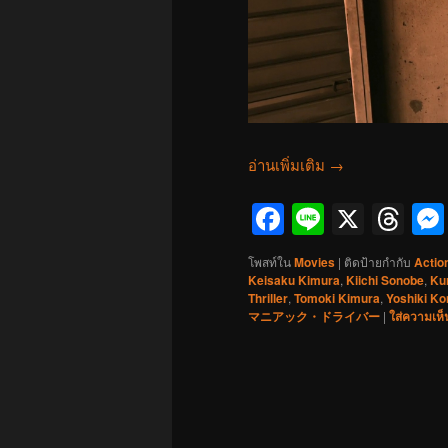
อ่านเพิ่มเติม
→
Facebook
Line
X
Th
โพสท์ใน
Movies
|
ติดป้ายกำกับ
Actio
Keisaku Kimura
,
Kiichi Sonobe
,
Ku
Thriller
,
Tomoki Kimura
,
Yoshiki K
マニアック・ドライバー
|
ใส่ความเห็