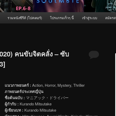
รวมหนังซีรีส์ (โปสเตอร์)
โปรแกรมเร็วๆ นี้
เข้าสู่ระบบ
สมัครส
20) คนขับจิตคลั่ง – ซับ
3]
แนวภาพยนตร์ :
Action, Horror, Mystery, Thriller
ภาพยนตร์ประเทศญี่ปุ่น
ชื่อต้นฉบับ :
マニアック・ドライバー
ผู้กำกับ :
Kurando Mitsutake
ผู้เขียนบท :
Kurando Mitsutake