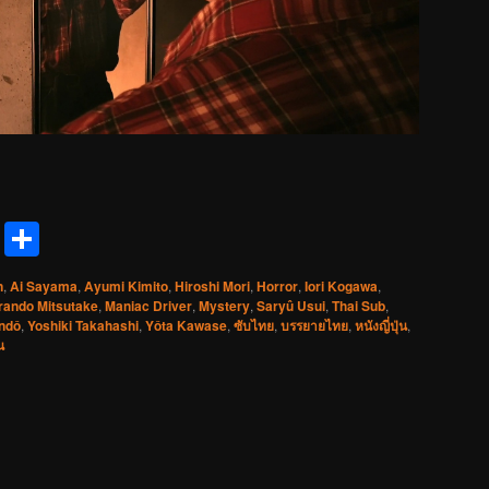
reads
Messenger
Share
n
,
Ai Sayama
,
Ayumi Kimito
,
Hiroshi Mori
,
Horror
,
Iori Kogawa
,
rando Mitsutake
,
Maniac Driver
,
Mystery
,
Saryû Usui
,
Thai Sub
,
ondô
,
Yoshiki Takahashi
,
Yôta Kawase
,
ซับไทย
,
บรรยายไทย
,
หนังญี่ปุ่น
,
น