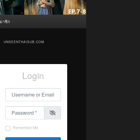
มาชิก
UNSEENTHAISUB.COM
Login
Username or Email
*
Password
*
Remember Me