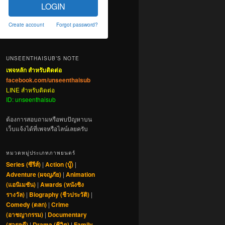
LOGIN
Create account
Forgot password?
UNSEENTHAISUB’S NOTE
เพจหลัก สำหรับติดต่อ
facebook.com/unseenthaisub
LINE สำหรับติดต่อ
ID: unseenthaisub
ต้องการสอบถามหรือพบปัญหาบน
เว็บแจ้งได้ที่เพจหรือไลน์เลยครับ
หมวดหมู่ประเภทภาพยนตร์
Series (ซีรีส์)
|
Action (บู๊)
|
Adventure (ผจญภัย)
|
Animation
(แอนิเมชัน)
|
Awards (หนังชิง
รางวัล)
|
Biography (ชีวประวัติ)
|
Comedy (ตลก)
|
Crime
(อาชญากรรม)
|
Documentary
(สารคดี)
|
Drama (ชีวิต)
|
Family