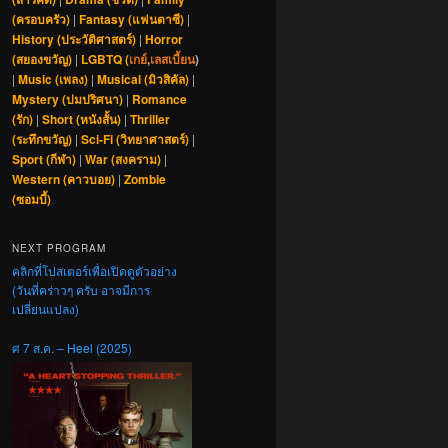
(ครอบครัว)
|
Fantasy (แฟนตาซี)
|
History (ประวัติศาสตร์)
|
Horror
(สยองขวัญ)
|
LGBTQ (
เกย์
,
เลสเบี้ยน
)
|
Music (เพลง)
|
Musical (มิวสิคัล)
|
Mystery (ปมปริศนา)
|
Romance
(รัก)
|
Short (หนังสั้น)
|
Thriller
(ระทึกขวัญ)
|
Sci-Fi (วิทยาศาสตร์)
|
Sport (กีฬา)
|
War (สงคราม)
|
Western (คาวบอย)
|
Zombie
(ซอมบี้)
NEXT PROGRAM
คลิกที่โปสเตอร์เพื่อเปิดดูตัวอย่าง
(วันที่คร่าวๆ ครับ อาจมีการ
เปลี่ยนแปลง)
ศ 7 ส.ค. – Heel (2025)