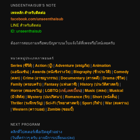
UNSEENTHAISUB’S NOTE
เพจหลัก สำหรับติดต่อ
facebook.com/unseenthaisub
LINE สำหรับติดต่อ
ID: unseenthaisub
ต้องการสอบถามหรือพบปัญหาบนเว็บแจ้งได้ที่เพจหรือไลน์เลยครับ
หมวดหมู่ประเภทภาพยนตร์
Series (ซีรีส์)
|
Action (บู๊)
|
Adventure (ผจญภัย)
|
Animation
(แอนิเมชัน)
|
Awards (หนังชิงรางวัล)
|
Biography (ชีวประวัติ)
|
Comedy
(ตลก)
|
Crime (อาชญากรรม)
|
Documentary (สารคดี)
|
Drama (ชีวิต)
|
Family (ครอบครัว)
|
Fantasy (แฟนตาซี)
|
History (ประวัติศาสตร์)
|
Horror (สยองขวัญ)
|
LGBTQ (
เกย์
,
เลสเบี้ยน
)
|
Music (เพลง)
|
Musical
(มิวสิคัล)
|
Mystery (ปมปริศนา)
|
Romance (รัก)
|
Short (หนังสั้น)
|
Thriller (ระทึกขวัญ)
|
Sci-Fi (วิทยาศาสตร์)
|
Sport (กีฬา)
|
War (สงคราม)
|
Western (คาวบอย)
|
Zombie (ซอมบี้)
NEXT PROGRAM
คลิกที่โปสเตอร์เพื่อเปิดดูตัวอย่าง
(วันที่คร่าวๆ ครับ อาจมีการเปลี่ยนแปลง)