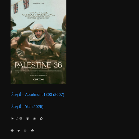
เร็วๆ นี้ – Apartment 1303 (2007)
เร็วๆ นี้ – Yes (2025)
☀︎ ☽ ❁ ✾ ❀ ✿
✤ ♣︎ ♧ ☘︎