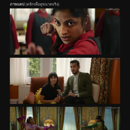
ภาพแคป
(คลิกเพื่อดูขนาดจริง)