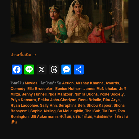
อ่านเพิ่มเติม
→
Facebook
Line
X
Threads
Messenger
Share
โพสท์ใน
Movies
|
ติดป้ายกำกับ
Action
,
Akshay Khanna
,
Awards
,
Comedy
,
Ella Bruccoleri
,
Eunice Huthart
,
James McNicholas
,
Jeff
Mirza
,
Jenny Funnell
,
Nida Manzoor
,
Nimra Bucha
,
Polite Society
,
Priya Kansara
,
Rekha John-Cheriyan
,
Renu Brindle
,
Ritu Arya
,
Ryan Laccohee
,
Sally Ann
,
Seraphina Beh
,
Shobu Kapoor
,
Shona
Babayemi
,
Sophie Aisling
,
Su McLaughlin
,
Thai Sub
,
Tia Dutt
,
Tom
Bonington
,
Ulli Ackermann
,
ซับไทย
,
บรรยายไทย
,
หนังอังกฤษ
|
ใส่ความ
เห็น