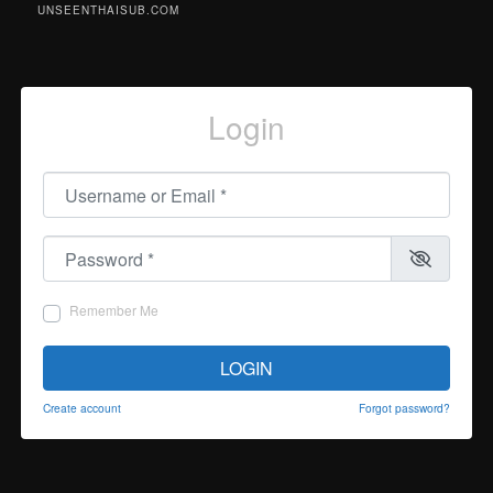
UNSEENTHAISUB.COM
Login
Username or Email
*
Password
*
Remember Me
LOGIN
Create account
Forgot password?