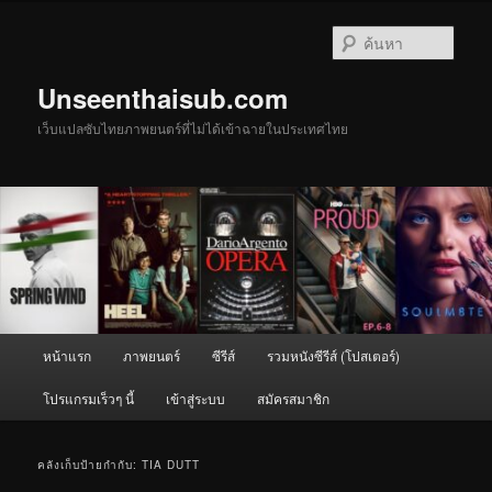
ข้าม
ข้าม
ไป
ไป
ค้นหา
ยัง
บทความ
เนื้อหา
รอง
Unseenthaisub.com
หลัก
เว็บแปลซับไทยภาพยนตร์ที่ไม่ได้เข้าฉายในประเทศไทย
เมนู
หน้าแรก
ภาพยนตร์
ซีรีส์
รวมหนังซีรีส์ (โปสเตอร์)
หลัก
โปรแกรมเร็วๆ นี้
เข้าสู่ระบบ
สมัครสมาชิก
คลังเก็บป้ายกำกับ:
TIA DUTT