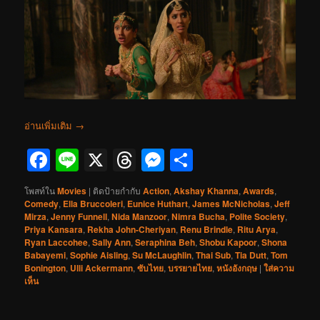
อ่านเพิ่มเติม
→
Facebook
Line
X
Threads
Messenger
Share
โพสท์ใน
Movies
|
ติดป้ายกำกับ
Action
,
Akshay Khanna
,
Awards
,
Comedy
,
Ella Bruccoleri
,
Eunice Huthart
,
James McNicholas
,
Jeff
Mirza
,
Jenny Funnell
,
Nida Manzoor
,
Nimra Bucha
,
Polite Society
,
Priya Kansara
,
Rekha John-Cheriyan
,
Renu Brindle
,
Ritu Arya
,
Ryan Laccohee
,
Sally Ann
,
Seraphina Beh
,
Shobu Kapoor
,
Shona
Babayemi
,
Sophie Aisling
,
Su McLaughlin
,
Thai Sub
,
Tia Dutt
,
Tom
Bonington
,
Ulli Ackermann
,
ซับไทย
,
บรรยายไทย
,
หนังอังกฤษ
|
ใส่ความ
เห็น