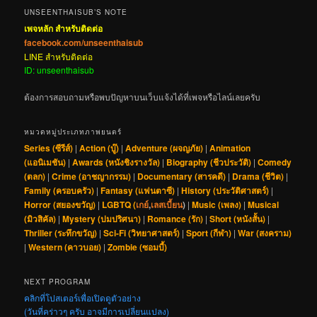
UNSEENTHAISUB’S NOTE
เพจหลัก สำหรับติดต่อ
facebook.com/unseenthaisub
LINE สำหรับติดต่อ
ID: unseenthaisub
ต้องการสอบถามหรือพบปัญหาบนเว็บแจ้งได้ที่เพจหรือไลน์เลยครับ
หมวดหมู่ประเภทภาพยนตร์
Series (ซีรีส์)
|
Action (บู๊)
|
Adventure (ผจญภัย)
|
Animation
(แอนิเมชัน)
|
Awards (หนังชิงรางวัล)
|
Biography (ชีวประวัติ)
|
Comedy
(ตลก)
|
Crime (อาชญากรรม)
|
Documentary (สารคดี)
|
Drama (ชีวิต)
|
Family (ครอบครัว)
|
Fantasy (แฟนตาซี)
|
History (ประวัติศาสตร์)
|
Horror (สยองขวัญ)
|
LGBTQ (
เกย์
,
เลสเบี้ยน
)
|
Music (เพลง)
|
Musical
(มิวสิคัล)
|
Mystery (ปมปริศนา)
|
Romance (รัก)
|
Short (หนังสั้น)
|
Thriller (ระทึกขวัญ)
|
Sci-Fi (วิทยาศาสตร์)
|
Sport (กีฬา)
|
War (สงคราม)
|
Western (คาวบอย)
|
Zombie (ซอมบี้)
NEXT PROGRAM
คลิกที่โปสเตอร์เพื่อเปิดดูตัวอย่าง
(วันที่คร่าวๆ ครับ อาจมีการเปลี่ยนแปลง)