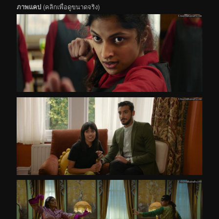
ภาพแคป
(คลิกเพื่อดูขนาดจริง)