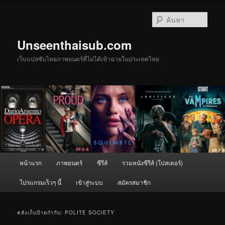
ข้าม
ข้าม
ไป
ไป
ค้นหา
ยัง
บทความ
เนื้อหา
รอง
Unseenthaisub.com
หลัก
เว็บแปลซับไทยภาพยนตร์ที่ไม่ได้เข้าฉายในประเทศไทย
เมนู
หน้าแรก
ภาพยนตร์
ซีรีส์
รวมหนังซีรีส์ (โปสเตอร์)
หลัก
โปรแกรมเร็วๆ นี้
เข้าสู่ระบบ
สมัครสมาชิก
คลังเก็บป้ายกำกับ:
POLITE SOCIETY