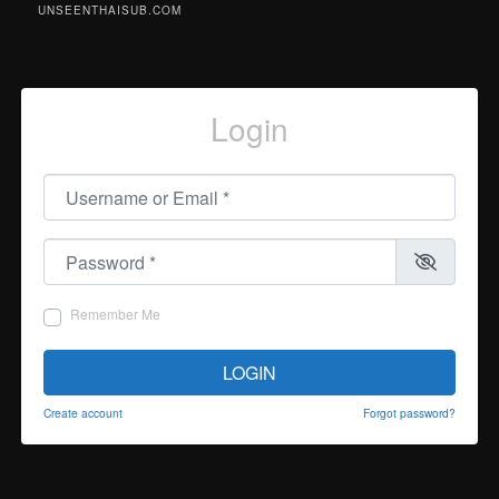
UNSEENTHAISUB.COM
Login
Username or Email
*
Password
*
Remember Me
LOGIN
Create account
Forgot password?