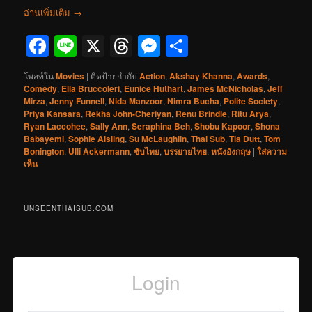
อ่านเพิ่มเติม
→
Facebook
Line
X
Threads
Messenger
Share
โพสท์ใน
Movies
|
ติดป้ายกำกับ
Action
,
Akshay Khanna
,
Awards
,
Comedy
,
Ella Bruccoleri
,
Eunice Huthart
,
James McNicholas
,
Jeff
Mirza
,
Jenny Funnell
,
Nida Manzoor
,
Nimra Bucha
,
Polite Society
,
Priya Kansara
,
Rekha John-Cheriyan
,
Renu Brindle
,
Ritu Arya
,
Ryan Laccohee
,
Sally Ann
,
Seraphina Beh
,
Shobu Kapoor
,
Shona
Babayemi
,
Sophie Aisling
,
Su McLaughlin
,
Thai Sub
,
Tia Dutt
,
Tom
Bonington
,
Ulli Ackermann
,
ซับไทย
,
บรรยายไทย
,
หนังอังกฤษ
|
ใส่ความ
เห็น
UNSEENTHAISUB.COM
Login