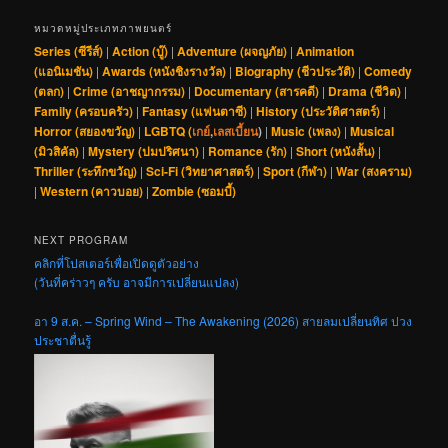
หมวดหมู่ประเภทภาพยนตร์
Series (ซีรีส์)
|
Action (บู๊)
|
Adventure (ผจญภัย)
|
Animation
(แอนิเมชัน)
|
Awards (หนังชิงรางวัล)
|
Biography (ชีวประวัติ)
|
Comedy
(ตลก)
|
Crime (อาชญากรรม)
|
Documentary (สารคดี)
|
Drama (ชีวิต)
|
Family (ครอบครัว)
|
Fantasy (แฟนตาซี)
|
History (ประวัติศาสตร์)
|
Horror (สยองขวัญ)
|
LGBTQ (
เกย์
,
เลสเบี้ยน
)
|
Music (เพลง)
|
Musical
(มิวสิคัล)
|
Mystery (ปมปริศนา)
|
Romance (รัก)
|
Short (หนังสั้น)
|
Thriller (ระทึกขวัญ)
|
Sci-Fi (วิทยาศาสตร์)
|
Sport (กีฬา)
|
War (สงคราม)
|
Western (คาวบอย)
|
Zombie (ซอมบี้)
NEXT PROGRAM
คลิกที่โปสเตอร์เพื่อเปิดดูตัวอย่าง
(วันที่คร่าวๆ ครับ อาจมีการเปลี่ยนแปลง)
อา 9 ส.ค. – Spring Wind – The Awakening (2026) สายลมเปลี่ยนทิศ ปวง
ประชาตื่นรู้