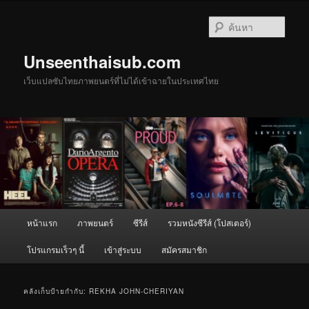
ข้าม
ข้าม
ไป
ไป
ค้นหา
ยัง
บทความ
เนื้อหา
รอง
Unseenthaisub.com
หลัก
เว็บแปลซับไทยภาพยนตร์ที่ไม่ได้เข้าฉายในประเทศไทย
เมนู
หน้าแรก
ภาพยนตร์
ซีรีส์
รวมหนังซีรีส์ (โปสเตอร์)
หลัก
โปรแกรมเร็วๆ นี้
เข้าสู่ระบบ
สมัครสมาชิก
คลังเก็บป้ายกำกับ:
REKHA JOHN-CHERIYAN