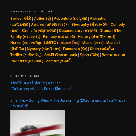
หมวดหมู่ประเภทภาพยนตร์
Series (ซีรีส์)
|
Action (บู๊)
|
Adventure (ผจญภัย)
|
Animation
(แอนิเมชัน)
|
Awards (หนังชิงรางวัล)
|
Biography (ชีวประวัติ)
|
Comedy
(ตลก)
|
Crime (อาชญากรรม)
|
Documentary (สารคดี)
|
Drama (ชีวิต)
|
Family (ครอบครัว)
|
Fantasy (แฟนตาซี)
|
History (ประวัติศาสตร์)
|
Horror (สยองขวัญ)
|
LGBTQ (
เกย์
,
เลสเบี้ยน
)
|
Music (เพลง)
|
Musical
(มิวสิคัล)
|
Mystery (ปมปริศนา)
|
Romance (รัก)
|
Short (หนังสั้น)
|
Thriller (ระทึกขวัญ)
|
Sci-Fi (วิทยาศาสตร์)
|
Sport (กีฬา)
|
War (สงคราม)
|
Western (คาวบอย)
|
Zombie (ซอมบี้)
NEXT PROGRAM
คลิกที่โปสเตอร์เพื่อเปิดดูตัวอย่าง
(วันที่คร่าวๆ ครับ อาจมีการเปลี่ยนแปลง)
อา 9 ส.ค. – Spring Wind – The Awakening (2026) สายลมเปลี่ยนทิศ ปวง
ประชาตื่นรู้