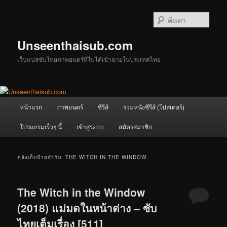
ข้าม
ข้าม
ไป
ไป
ค้นหา
ยัง
บทความ
เนื้อหา
รอง
Unseenthaisub.com
หลัก
เว็บแปลซับไทยภาพยนตร์ที่ไม่ได้เข้าฉายในประเทศไทย
เมนู
หน้าแรก
ภาพยนตร์
ซีรีส์
รวมหนังซีรีส์ (โปสเตอร์)
หลัก
โปรแกรมเร็วๆ นี้
เข้าสู่ระบบ
สมัครสมาชิก
คลังเก็บป้ายกำกับ:
THE WITCH IN THE WINDOW
The Witch in the Window
(2018) แม่มดในหน้าต่าง – ซับ
ไทยเต็มเรื่อง [511]