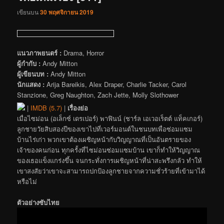
เขียนบน
30 พฤศจิกายน 2019
แนวภาพยนตร์ :
Drama, Horror
ผู้กำกับ :
Andy Mitton
ผู้เขียนบท :
Andy Mitton
นักแสดง :
Arija Bareikis, Alex Draper, Charlie Tacker, Carol
Stanzione, Greg Naughton, Zach Jette, Molly Slothower
|
IMDB (5.7)
|
เรื่องย่อ
เมื่อไซม่อน (อเล็กซ์ เดรเปอร์) พาฟินน์ (ชาร์ล เอเวอเร็ตต์ แท็คเกอร์)
ลูกชายวัยสิบสองปีของเขาไปที่เวอร์มอนต์ในชนบทเพื่อซ่อมแซม
บ้านไร่เก่า พวกเขาต้องเผชิญหน้ากับวิญญาณที่เป็นอันตรายของ
เจ้าของคนก่อน ทุกครั้งที่ไซม่อนซ่อมแซมบ้าน เขาก็ทำให้วิญญาณ
ของเธอแข็งแกร่งขึ้น จนกระทั่งการเผชิญหน้าที่น่าสะพรึงกลัว ทำให้
เขาสงสัยว่าเขาจะสามารถปกป้องลูกชายจากความชั่วร้ายที่เข้ามาได้
หรือไม่
ตัวอย่างซับไทย