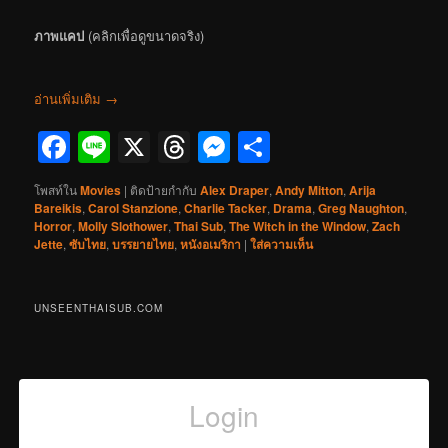
ภาพแคป
(คลิกเพื่อดูขนาดจริง)
อ่านเพิ่มเติม
→
Facebook
Line
X
Threads
Messenger
Share
โพสท์ใน
Movies
|
ติดป้ายกำกับ
Alex Draper
,
Andy Mitton
,
Arija
Bareikis
,
Carol Stanzione
,
Charlie Tacker
,
Drama
,
Greg Naughton
,
Horror
,
Molly Slothower
,
Thai Sub
,
The Witch in the Window
,
Zach
Jette
,
ซับไทย
,
บรรยายไทย
,
หนังอเมริกา
|
ใส่ความเห็น
UNSEENTHAISUB.COM
Login