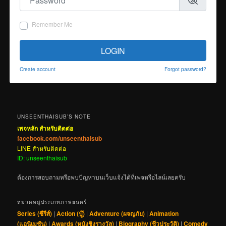
Remember Me
LOGIN
Create account
Forgot password?
UNSEENTHAISUB’S NOTE
เพจหลัก สำหรับติดต่อ
facebook.com/unseenthaisub
LINE สำหรับติดต่อ
ID: unseenthaisub
ต้องการสอบถามหรือพบปัญหาบนเว็บแจ้งได้ที่เพจหรือไลน์เลยครับ
หมวดหมู่ประเภทภาพยนตร์
Series (ซีรีส์)
|
Action (บู๊)
|
Adventure (ผจญภัย)
|
Animation
(แอนิเมชัน)
|
Awards (หนังชิงรางวัล)
|
Biography (ชีวประวัติ)
|
Comedy