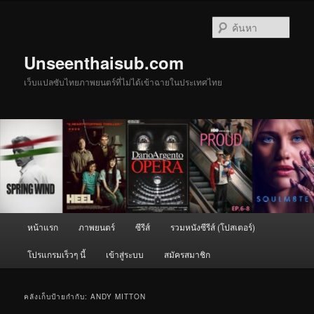
ข้าม
ข้าม
ไป
ไป
ค้นหา
ยัง
บทความ
เนื้อหา
รอง
Unseenthaisub.com
หลัก
เว็บแปลซับไทยภาพยนตร์ที่ไม่ได้เข้าฉายในประเทศไทย
เมนู
หน้าแรก
ภาพยนตร์
ซีรีส์
รวมหนังซีรีส์ (โปสเตอร์)
หลัก
โปรแกรมเร็วๆ นี้
เข้าสู่ระบบ
สมัครสมาชิก
คลังเก็บป้ายกำกับ:
ANDY MITTON