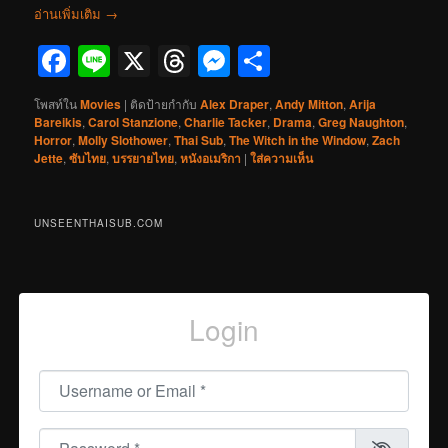
อ่านเพิ่มเติม
→
Facebook
Line
X
Threads
Messenger
Share
โพสท์ใน
Movies
|
ติดป้ายกำกับ
Alex Draper
,
Andy Mitton
,
Arija
Bareikis
,
Carol Stanzione
,
Charlie Tacker
,
Drama
,
Greg Naughton
,
Horror
,
Molly Slothower
,
Thai Sub
,
The Witch in the Window
,
Zach
Jette
,
ซับไทย
,
บรรยายไทย
,
หนังอเมริกา
|
ใส่ความเห็น
UNSEENTHAISUB.COM
Login
Username or Email
*
Password
*