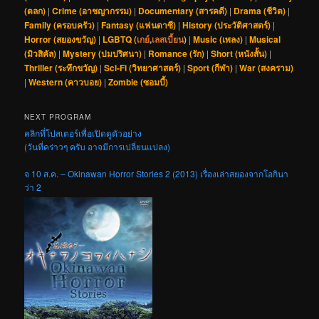
(ตลก)
|
Crime (อาชญากรรม)
|
Documentary (สารคดี)
|
Drama (ชีวิต)
|
Family (ครอบครัว)
|
Fantasy (แฟนตาซี)
|
History (ประวัติศาสตร์)
|
Horror (สยองขวัญ)
|
LGBTQ (
เกย์
,
เลสเบี้ยน
)
|
Music (เพลง)
|
Musical
(มิวสิคัล)
|
Mystery (ปมปริศนา)
|
Romance (รัก)
|
Short (หนังสั้น)
|
Thriller (ระทึกขวัญ)
|
Sci-Fi (วิทยาศาสตร์)
|
Sport (กีฬา)
|
War (สงคราม)
|
Western (คาวบอย)
|
Zombie (ซอมบี้)
NEXT PROGRAM
คลิกที่โปสเตอร์เพื่อเปิดดูตัวอย่าง
(วันที่คร่าวๆ ครับ อาจมีการเปลี่ยนแปลง)
จ 10 ส.ค. – Okinawan Horror Stories 2 (2013) เรื่องเล่าสยองจากโอกินา
ว่า 2