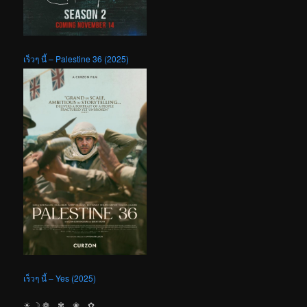
เร็วๆ นี้ – Palestine 36 (2025)
เร็วๆ นี้ – Yes (2025)
☀︎ ☽ ❁ ✾ ❀ ✿