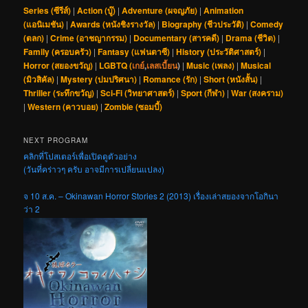
Series (ซีรีส์)
|
Action (บู๊)
|
Adventure (ผจญภัย)
|
Animation
(แอนิเมชัน)
|
Awards (หนังชิงรางวัล)
|
Biography (ชีวประวัติ)
|
Comedy
(ตลก)
|
Crime (อาชญากรรม)
|
Documentary (สารคดี)
|
Drama (ชีวิต)
|
Family (ครอบครัว)
|
Fantasy (แฟนตาซี)
|
History (ประวัติศาสตร์)
|
Horror (สยองขวัญ)
|
LGBTQ (
เกย์
,
เลสเบี้ยน
)
|
Music (เพลง)
|
Musical
(มิวสิคัล)
|
Mystery (ปมปริศนา)
|
Romance (รัก)
|
Short (หนังสั้น)
|
Thriller (ระทึกขวัญ)
|
Sci-Fi (วิทยาศาสตร์)
|
Sport (กีฬา)
|
War (สงคราม)
|
Western (คาวบอย)
|
Zombie (ซอมบี้)
NEXT PROGRAM
คลิกที่โปสเตอร์เพื่อเปิดดูตัวอย่าง
(วันที่คร่าวๆ ครับ อาจมีการเปลี่ยนแปลง)
จ 10 ส.ค. – Okinawan Horror Stories 2 (2013) เรื่องเล่าสยองจากโอกินา
ว่า 2