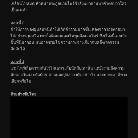
เกลื่อนไปหมด หัวหน้าตระกูลแวมไพร์กำลังพยายามหาคำตอบว่าใคร
เป็นคนทำ
ตอนที่ 3
คำให้การของผู้หลบหนีทำให้เกิดคำถามมากขึ้น หลังจากรอดตายมา
ได้อย่างหวุดหวิด เขาก็สติแตกและเริ่มพูดถึงแวมไพร์ ซึ่งเรื่องนี้เคยเกิด
ขึ้นที่นี่มาก่อน มันอาจช่วยไขความกระจ่างเกี่ยวกับคดีฆาตกรรม
ลึกลับได้
ตอนที่ 4
แวมไพร์เก็บความลับไว้ไม่เฉพาะกับนักสืบเท่านั้น แต่ยังรวมถึงความ
ลับของกันและกันด้วย ชานและปู่สลาวาคิดอย่างไร และพวกเขามีทาง
เลือกหรือไม่
ตัวอย่างซับไทย