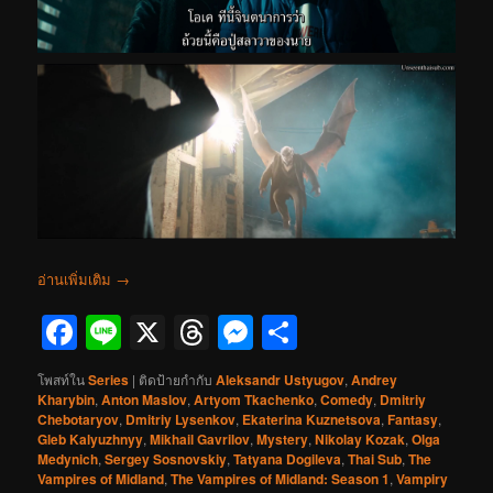
อ่านเพิ่มเติม
→
Facebook
Line
X
Threads
Messenger
Share
โพสท์ใน
Series
|
ติดป้ายกำกับ
Aleksandr Ustyugov
,
Andrey
Kharybin
,
Anton Maslov
,
Artyom Tkachenko
,
Comedy
,
Dmitriy
Chebotaryov
,
Dmitriy Lysenkov
,
Ekaterina Kuznetsova
,
Fantasy
,
Gleb Kalyuzhnyy
,
Mikhail Gavrilov
,
Mystery
,
Nikolay Kozak
,
Olga
Medynich
,
Sergey Sosnovskiy
,
Tatyana Dogileva
,
Thai Sub
,
The
Vampires of Midland
,
The Vampires of Midland: Season 1
,
Vampiry