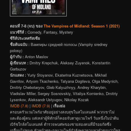
ตอนที่ 7-8 (จบ) ของ
The Vampires of Midland: Season 1 (2021)
แนวซีรีส์ :
Comedy, Fantasy, Mystery
ซีรีส์ประเทศรัสเซีย
ชื่อต้นฉบับ :
Вампиры средней полосы (Vampiry sredney
polosy)
ผู้กำกับ :
Anton Maslov
ผู้เขียนบท :
Dmitry Krepchuk, Aleksey Zuyenok, Konstantin
Garbuzov
นักแสดง :
Yuriy Stoyanov, Ekaterina Kuznetsova, Mikhail
Gavrilov, Artyom Tkachenko, Tatyana Dogileva, Olga Medynich,
Dmitriy Chebotaryov, Gleb Kalyuzhnyy, Andrey Kharybin,
Vladislav Miller, Sergey Sosnovskiy, Vitaliya Kornienko, Dmitriy
Lysenkov, Aleksandr Ustyugov, Nikolay Kozak
IMDB (7.8)
|
IMDB (7.9)
|
เรื่องย่อ
ครอบครัวแวมไพร์อาศัยอยู่อย่างสงบสุขในสโมเลนสค์ พวกเขาไม่
แตะต้องผู้คน แต่เหล่าผู้พิทักษ์ก็คอยจับตาดูแวมไพร์ วันหนึ่งในป่าต้น
เบิร์ชใกล้สโมเลนสค์ ตำรวจพบศพของชายสองคนที่มีรอยกัดซึ่ง
เกลื่อนไปหมด หัวหน้าตระกูลแวมไพร์กำลังพยายามหาคำตอบว่าใคร