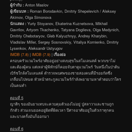
ผู้กำกับ :
Anton Maslov
ผู้เขียนบท :
Roman Borodavkin, Dmitriy Shepelevich / Aleksey
Akimov, Olga Simonova
นักแสดง :
Yuriy Stoyanov, Ekaterina Kuznetsova, Mikhail
Gavrilov, Artyom Tkachenko, Tatyana Dogileva, Olga Medynich,
Dmitriy Chebotaryov, Gleb Kalyuzhnyy, Andrey Kharybin,
Vladislav Miller, Sergey Sosnovskiy, Vitaliya Kornienko, Dmitriy
Lysenkov, Aleksandr Ustyugov
IMDB (7.8)
|
IMDB (7.9)
|
เรื่องย่อ
ครอบครัวแวมไพร์อาศัยอยู่อย่างสงบสุขในสโมเลนสค์ พวกเขาไม่
แตะต้องผู้คน แต่เหล่าผู้พิทักษ์ก็คอยจับตาดูแวมไพร์ วันหนึ่งในป่าต้น
เบิร์ชใกล้สโมเลนสค์ ตำรวจพบศพของชายสองคนที่มีรอยกัดซึ่ง
เกลื่อนไปหมด หัวหน้าตระกูลแวมไพร์กำลังพยายามหาคำตอบว่าใคร
เป็นคนทำ
ตอนที่ 5
ญาติๆ ของอันยาแทบจะควบคุมตัวเองไม่อยู่ ปู่สลาวาและชานถูก
กักตัว ส่วนเจนยอคอยู่ผิดที่ผิดเวลา ปีศาจอาศัยอยู่ในตัวเราทุกคน
และบางครั้งมันก็ออกมา
ตอนที่ 6