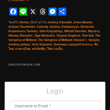
Facebook
Line
X
Threads
Messenger
Share
โพสท์ใน
Series
|
ติดป้ายกำกับ
Andrey Kharybin
,
Anton Maslov
,
Artyom Tkachenko
,
Comedy
,
Dmitriy Chebotaryov
,
Ekaterina
Kuznetsova
,
Fantasy
,
Gleb Kalyuzhnyy
,
Mikhail Gavrilov
,
Mystery
,
Nikolay Shrayber
,
Olga Medynich
,
Tatyana Dogileva
,
Thai Sub
,
The
Vampires of Midland
,
The Vampires of Midland: Season 1
,
Vampiry
sredney polosy
,
Yuriy Stoyanov
,
Вампиры средней полосы
,
ซับ
ไทย
,
บรรยายไทย
,
หนังรัสเซีย
|
ใส่ความเห็น
UNSEENTHAISUB.COM
Login
Username or Email
*