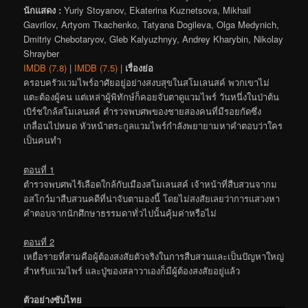
นักแสดง :
Yuriy Stoyanov, Ekaterina Kuznetsova, Mikhail
Gavrilov, Artyom Tkachenko, Tatyana Dogileva, Olga Medynich,
Dmitriy Chebotaryov, Gleb Kalyuzhnyy, Andrey Kharybin, Nikolay
Shrayber
IMDB (7.8)
|
IMDB (7.5)
|
เรื่องย่อ
ครอบครัวแวมไพร์อาศัยอยู่อย่างสงบสุขในสโมเลนสค์ พวกเขาไม่
แตะต้องผู้คน แต่เหล่าผู้พิทักษ์ก็คอยจับตาดูแวมไพร์ วันหนึ่งในป่าต้น
เบิร์ชใกล้สโมเลนสค์ ตำรวจพบศพของชายสองคนที่มีรอยกัดซึ่ง
เกลื่อนไปหมด หัวหน้าตระกูลแวมไพร์กำลังพยายามหาคำตอบว่าใคร
เป็นคนทำ
ตอนที่ 1
ตำรวจพบศพไร้เลือดใกล้กับเมืองสโมเลนสค์ เจ้าหน้าที่สืบสวนจากม
อสโกว์มาสืบสวนคดีที่น่าจับตามองนี้ โดยไม่สงสัยเลยว่าการแสวงหา
คำตอบจากนักศึกษาธรรมดาทั่วไปนั้นคุ้มค่าหรือไม่
ตอนที่ 2
เหยื่อรายที่สามคือผู้ต้องสงสัยตัวจริงในการสืบสวนและเป็นปัญหาใหญ่
สำหรับแวมไพร์ และปู่ของสลาวาเองก็มีผู้ต้องสงสัยอยู่แล้ว
ตัวอย่างซับไทย