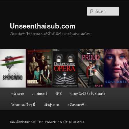
ข้าม
ข้าม
ไป
ไป
ค้นหา
ยัง
บทความ
เนื้อหา
รอง
Unseenthaisub.com
หลัก
เว็บแปลซับไทยภาพยนตร์ที่ไม่ได้เข้าฉายในประเทศไทย
เมนู
หน้าแรก
ภาพยนตร์
ซีรีส์
รวมหนังซีรีส์ (โปสเตอร์)
หลัก
โปรแกรมเร็วๆ นี้
เข้าสู่ระบบ
สมัครสมาชิก
คลังเก็บป้ายกำกับ:
THE VAMPIRES OF MIDLAND