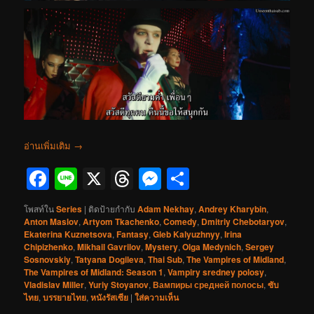
อ่านเพิ่มเติม
→
Facebook
Line
X
Threads
Messenger
Share
โพสท์ใน
Series
|
ติดป้ายกำกับ
Adam Nekhay
,
Andrey Kharybin
,
Anton Maslov
,
Artyom Tkachenko
,
Comedy
,
Dmitriy Chebotaryov
,
Ekaterina Kuznetsova
,
Fantasy
,
Gleb Kalyuzhnyy
,
Irina
Chipizhenko
,
Mikhail Gavrilov
,
Mystery
,
Olga Medynich
,
Sergey
Sosnovskiy
,
Tatyana Dogileva
,
Thai Sub
,
The Vampires of Midland
,
The Vampires of Midland: Season 1
,
Vampiry sredney polosy
,
Vladislav Miller
,
Yuriy Stoyanov
,
Вампиры средней полосы
,
ซับ
ไทย
,
บรรยายไทย
,
หนังรัสเซีย
|
ใส่ความเห็น