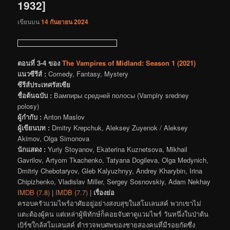
1932]
เขียนบน
14 กันยายน 2024
ตอนที่ 3-4 ของ
The Vampires of Midland: Season 1 (2021)
แนวซีรีส์ :
Comedy, Fantasy, Mystery
ซีรีส์ประเทศรัสเซีย
ชื่อต้นฉบับ :
Вампиры средней полосы (Vampiry sredney
polosy)
ผู้กำกับ :
Anton Maslov
ผู้เขียนบท :
Dmitry Krepchuk, Aleksey Zuyenok / Aleksey
Akimov, Olga Simonova
นักแสดง :
Yuriy Stoyanov, Ekaterina Kuznetsova, Mikhail
Gavrilov, Artyom Tkachenko, Tatyana Dogileva, Olga Medynich,
Dmitriy Chebotaryov, Gleb Kalyuzhnyy, Andrey Kharybin, Irina
Chipizhenko, Vladislav Miller, Sergey Sosnovskiy, Adam Nekhay
IMDB (7.8)
|
IMDB (7.7)
|
เรื่องย่อ
ครอบครัวแวมไพร์อาศัยอยู่อย่างสงบสุขในสโมเลนสค์ พวกเขาไม่
แตะต้องผู้คน แต่เหล่าผู้พิทักษ์ก็คอยจับตาดูแวมไพร์ วันหนึ่งในป่าต้น
เบิร์ชใกล้สโมเลนสค์ ตำรวจพบศพของชายสองคนที่มีรอยกัดซึ่ง