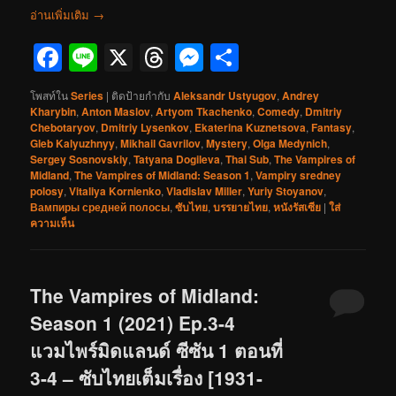
อ่านเพิ่มเติม
→
Facebook
Line
X
Threads
Messenger
Share
โพสท์ใน
Series
|
ติดป้ายกำกับ
Aleksandr Ustyugov
,
Andrey
Kharybin
,
Anton Maslov
,
Artyom Tkachenko
,
Comedy
,
Dmitriy
Chebotaryov
,
Dmitriy Lysenkov
,
Ekaterina Kuznetsova
,
Fantasy
,
Gleb Kalyuzhnyy
,
Mikhail Gavrilov
,
Mystery
,
Olga Medynich
,
Sergey Sosnovskiy
,
Tatyana Dogileva
,
Thai Sub
,
The Vampires of
Midland
,
The Vampires of Midland: Season 1
,
Vampiry sredney
polosy
,
Vitaliya Kornienko
,
Vladislav Miller
,
Yuriy Stoyanov
,
Вампиры средней полосы
,
ซับไทย
,
บรรยายไทย
,
หนังรัสเซีย
|
ใส่
ความเห็น
The Vampires of Midland:
Season 1 (2021) Ep.3-4
แวมไพร์มิดแลนด์ ซีซัน 1 ตอนที่
3-4 – ซับไทยเต็มเรื่อง [1931-