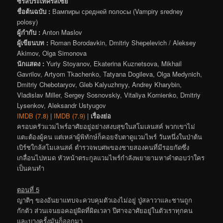
ซีรีส์ประเทศรัสเซีย
ชื่อต้นฉบับ :
Вампиры средней полосы (Vampiry sredney
polosy)
ผู้กำกับ :
Anton Maslov
ผู้เขียนบท :
Roman Borodavkin, Dmitriy Shepelevich / Aleksey
Akimov, Olga Simonova
นักแสดง :
Yuriy Stoyanov, Ekaterina Kuznetsova, Mikhail
Gavrilov, Artyom Tkachenko, Tatyana Dogileva, Olga Medynich,
Dmitriy Chebotaryov, Gleb Kalyuzhnyy, Andrey Kharybin,
Vladislav Miller, Sergey Sosnovskiy, Vitaliya Kornienko, Dmitriy
Lysenkov, Aleksandr Ustyugov
IMDB (7.8)
|
IMDB (7.9)
|
เรื่องย่อ
ครอบครัวแวมไพร์อาศัยอยู่อย่างสงบสุขในสโมเลนสค์ พวกเขาไม่
แตะต้องผู้คน แต่เหล่าผู้พิทักษ์ก็คอยจับตาดูแวมไพร์ วันหนึ่งในป่าต้น
เบิร์ชใกล้สโมเลนสค์ ตำรวจพบศพของชายสองคนที่มีรอยกัดซึ่ง
เกลื่อนไปหมด หัวหน้าตระกูลแวมไพร์กำลังพยายามหาคำตอบว่าใคร
เป็นคนทำ
ตอนที่ 5
ญาติๆ ของอันยาแทบจะควบคุมตัวเองไม่อยู่ ปู่สลาวาและชานถูก
กักตัว ส่วนเจนยอคอยู่ผิดที่ผิดเวลา ปีศาจอาศัยอยู่ในตัวเราทุกคน
และบางครั้งมันก็ออกมา