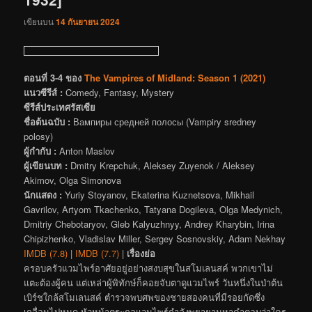
เขียนบน
14 กันยายน 2024
ตอนที่ 3-4 ของ
The Vampires of Midland: Season 1 (2021)
แนวซีรีส์ :
Comedy, Fantasy, Mystery
ซีรีส์ประเทศรัสเซีย
ชื่อต้นฉบับ :
Вампиры средней полосы (Vampiry sredney
polosy)
ผู้กำกับ :
Anton Maslov
ผู้เขียนบท :
Dmitry Krepchuk, Aleksey Zuyenok / Aleksey
Akimov, Olga Simonova
นักแสดง :
Yuriy Stoyanov, Ekaterina Kuznetsova, Mikhail
Gavrilov, Artyom Tkachenko, Tatyana Dogileva, Olga Medynich,
Dmitriy Chebotaryov, Gleb Kalyuzhnyy, Andrey Kharybin, Irina
Chipizhenko, Vladislav Miller, Sergey Sosnovskiy, Adam Nekhay
IMDB (7.8)
|
IMDB (7.7)
|
เรื่องย่อ
ครอบครัวแวมไพร์อาศัยอยู่อย่างสงบสุขในสโมเลนสค์ พวกเขาไม่
แตะต้องผู้คน แต่เหล่าผู้พิทักษ์ก็คอยจับตาดูแวมไพร์ วันหนึ่งในป่าต้น
เบิร์ชใกล้สโมเลนสค์ ตำรวจพบศพของชายสองคนที่มีรอยกัดซึ่ง
เกลื่อนไปหมด หัวหน้าตระกูลแวมไพร์กำลังพยายามหาคำตอบว่าใคร