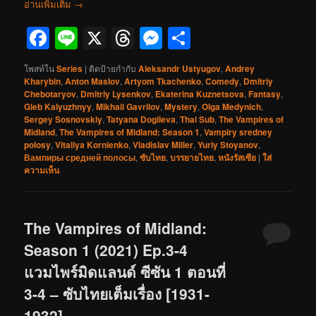
อ่านเพิ่มเติม
→
Facebook
Line
X
Threads
Messenger
Share
โพสท์ใน
Series
|
ติดป้ายกำกับ
Aleksandr Ustyugov
,
Andrey
Kharybin
,
Anton Maslov
,
Artyom Tkachenko
,
Comedy
,
Dmitriy
Chebotaryov
,
Dmitriy Lysenkov
,
Ekaterina Kuznetsova
,
Fantasy
,
Gleb Kalyuzhnyy
,
Mikhail Gavrilov
,
Mystery
,
Olga Medynich
,
Sergey Sosnovskiy
,
Tatyana Dogileva
,
Thai Sub
,
The Vampires of
Midland
,
The Vampires of Midland: Season 1
,
Vampiry sredney
polosy
,
Vitaliya Kornienko
,
Vladislav Miller
,
Yuriy Stoyanov
,
Вампиры средней полосы
,
ซับไทย
,
บรรยายไทย
,
หนังรัสเซีย
|
ใส่
ความเห็น
The Vampires of Midland:
Season 1 (2021) Ep.3-4
แวมไพร์มิดแลนด์ ซีซัน 1 ตอนที่
3-4 – ซับไทยเต็มเรื่อง [1931-
1932]