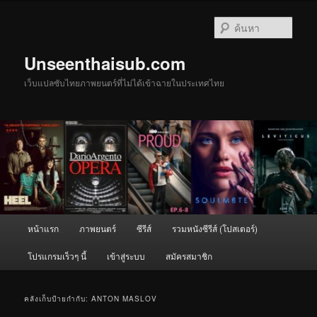
ข้าม
ข้าม
ไป
ไป
ค้นหา
ยัง
บทความ
เนื้อหา
รอง
Unseenthaisub.com
หลัก
เว็บแปลซับไทยภาพยนตร์ที่ไม่ได้เข้าฉายในประเทศไทย
เมนู
หน้าแรก
ภาพยนตร์
ซีรีส์
รวมหนังซีรีส์ (โปสเตอร์)
หลัก
โปรแกรมเร็วๆ นี้
เข้าสู่ระบบ
สมัครสมาชิก
คลังเก็บป้ายกำกับ:
ANTON MASLOV