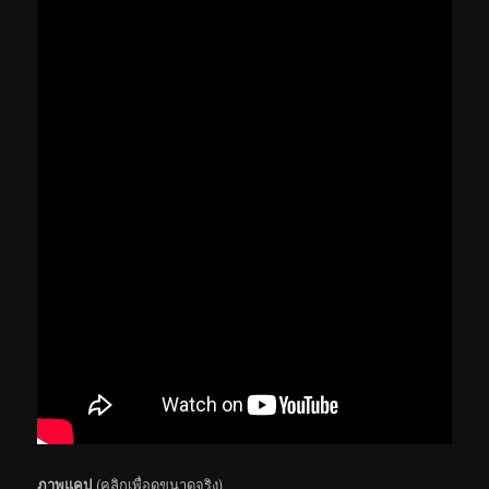
ภาพแคป
(คลิกเพื่อดูขนาดจริง)