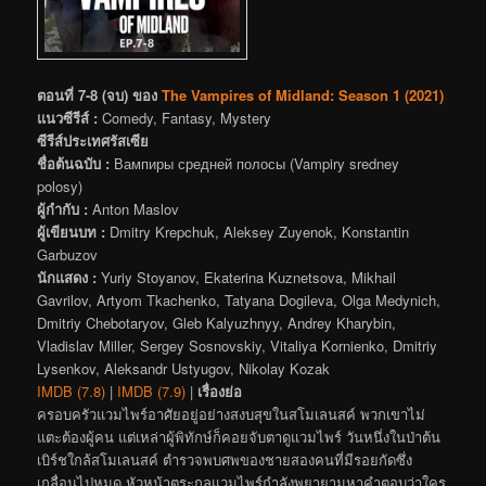
ตอนที่ 7-8 (จบ) ของ
The Vampires of Midland: Season 1 (2021)
แนวซีรีส์ :
Comedy, Fantasy, Mystery
ซีรีส์ประเทศรัสเซีย
ชื่อต้นฉบับ :
Вампиры средней полосы (Vampiry sredney
polosy)
ผู้กำกับ :
Anton Maslov
ผู้เขียนบท :
Dmitry Krepchuk, Aleksey Zuyenok, Konstantin
Garbuzov
นักแสดง :
Yuriy Stoyanov, Ekaterina Kuznetsova, Mikhail
Gavrilov, Artyom Tkachenko, Tatyana Dogileva, Olga Medynich,
Dmitriy Chebotaryov, Gleb Kalyuzhnyy, Andrey Kharybin,
Vladislav Miller, Sergey Sosnovskiy, Vitaliya Kornienko, Dmitriy
Lysenkov, Aleksandr Ustyugov, Nikolay Kozak
IMDB (7.8)
|
IMDB (7.9)
|
เรื่องย่อ
ครอบครัวแวมไพร์อาศัยอยู่อย่างสงบสุขในสโมเลนสค์ พวกเขาไม่
แตะต้องผู้คน แต่เหล่าผู้พิทักษ์ก็คอยจับตาดูแวมไพร์ วันหนึ่งในป่าต้น
เบิร์ชใกล้สโมเลนสค์ ตำรวจพบศพของชายสองคนที่มีรอยกัดซึ่ง
เกลื่อนไปหมด หัวหน้าตระกูลแวมไพร์กำลังพยายามหาคำตอบว่าใคร