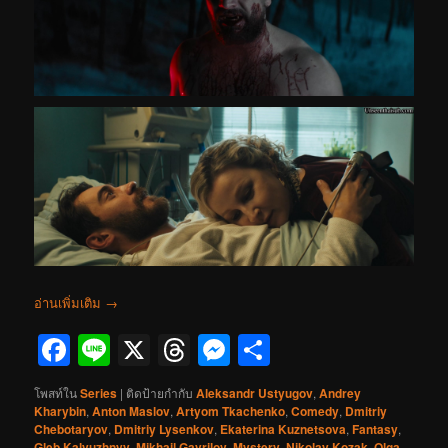
อ่านเพิ่มเติม
→
Facebook
Line
X
Threads
Messenger
Share
โพสท์ใน
Series
|
ติดป้ายกำกับ
Aleksandr Ustyugov
,
Andrey
Kharybin
,
Anton Maslov
,
Artyom Tkachenko
,
Comedy
,
Dmitriy
Chebotaryov
,
Dmitriy Lysenkov
,
Ekaterina Kuznetsova
,
Fantasy
,
Gleb Kalyuzhnyy
,
Mikhail Gavrilov
,
Mystery
,
Nikolay Kozak
,
Olga