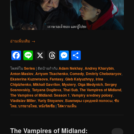
อ่านเพิ่มเติม
→
Facebook
Line
X
Threads
Messenger
Share
โพสท์ใน
Series
|
ติดป้ายกำกับ
Adam Nekhay
,
Andrey Kharybin
,
Anton Maslov
,
Artyom Tkachenko
,
Comedy
,
Dmitriy Chebotaryov
,
Ekaterina Kuznetsova
,
Fantasy
,
Gleb Kalyuzhnyy
,
Irina
Chipizhenko
,
Mikhail Gavrilov
,
Mystery
,
Olga Medynich
,
Sergey
Sosnovskiy
,
Tatyana Dogileva
,
Thai Sub
,
The Vampires of Midland
,
The Vampires of Midland: Season 1
,
Vampiry sredney polosy
,
Vladislav Miller
,
Yuriy Stoyanov
,
Вампиры средней полосы
,
ซับ
ไทย
,
บรรยายไทย
,
หนังรัสเซีย
|
ใส่ความเห็น
The Vampires of Midland: