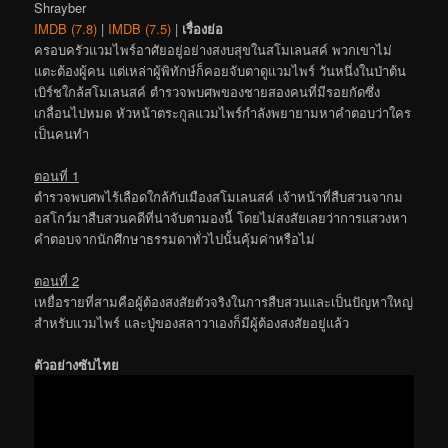
Shrayber
IMDB (7.8)
|
IMDB (7.5)
|
เรื่องย่อ
ครอบครัวแวมไพร์อาศัยอยู่อย่างสงบสุขในสโมเลนสค์ พวกเขาไม่
แตะต้องผู้คน แต่เหล่าผู้พิทักษ์ก็คอยจับตาดูแวมไพร์ วันหนึ่งในป่าต้น
เบิร์ชใกล้สโมเลนสค์ ตำรวจพบศพของชายสองคนที่มีรอยกัดซึ่ง
เกลื่อนไปหมด หัวหน้าตระกูลแวมไพร์กำลังพยายามหาคำตอบว่าใคร
เป็นคนทำ
ตอนที่ 1
ตำรวจพบศพไร้เลือดใกล้กับเมืองสโมเลนสค์ เจ้าหน้าที่สืบสวนจากม
อสโกว์มาสืบสวนคดีที่น่าจับตามองนี้ โดยไม่สงสัยเลยว่าการแสวงหา
คำตอบจากนักศึกษาธรรมดาทั่วไปนั้นคุ้มค่าหรือไม่
ตอนที่ 2
เหยื่อรายที่สามคือผู้ต้องสงสัยตัวจริงในการสืบสวนและเป็นปัญหาใหญ่
สำหรับแวมไพร์ และปู่ของสลาวาเองก็มีผู้ต้องสงสัยอยู่แล้ว
ตัวอย่างซับไทย