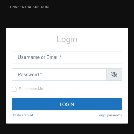
UNSEENTHAISUB.COM
Login
Username or Email
*
Password
*
Remember Me
LOGIN
Create account
Forgot password?