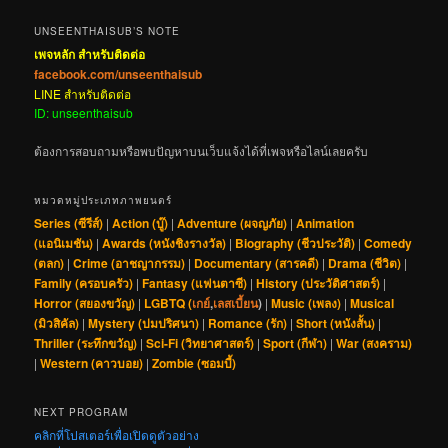
UNSEENTHAISUB’S NOTE
เพจหลัก สำหรับติดต่อ
facebook.com/unseenthaisub
LINE สำหรับติดต่อ
ID: unseenthaisub
ต้องการสอบถามหรือพบปัญหาบนเว็บแจ้งได้ที่เพจหรือไลน์เลยครับ
หมวดหมู่ประเภทภาพยนตร์
Series (ซีรีส์)
|
Action (บู๊)
|
Adventure (ผจญภัย)
|
Animation
(แอนิเมชัน)
|
Awards (หนังชิงรางวัล)
|
Biography (ชีวประวัติ)
|
Comedy
(ตลก)
|
Crime (อาชญากรรม)
|
Documentary (สารคดี)
|
Drama (ชีวิต)
|
Family (ครอบครัว)
|
Fantasy (แฟนตาซี)
|
History (ประวัติศาสตร์)
|
Horror (สยองขวัญ)
|
LGBTQ (
เกย์
,
เลสเบี้ยน
)
|
Music (เพลง)
|
Musical
(มิวสิคัล)
|
Mystery (ปมปริศนา)
|
Romance (รัก)
|
Short (หนังสั้น)
|
Thriller (ระทึกขวัญ)
|
Sci-Fi (วิทยาศาสตร์)
|
Sport (กีฬา)
|
War (สงคราม)
|
Western (คาวบอย)
|
Zombie (ซอมบี้)
NEXT PROGRAM
คลิกที่โปสเตอร์เพื่อเปิดดูตัวอย่าง