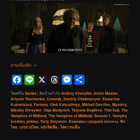
อ่านเพิ่มเติม
→
Facebook
Line
X
Threads
Messenger
Share
โพสท์ใน
Series
|
ติดป้ายกำกับ
Andrey Kharybin
,
Anton Maslov
,
Artyom Tkachenko
,
Comedy
,
Dmitriy Chebotaryov
,
Ekaterina
Kuznetsova
,
Fantasy
,
Gleb Kalyuzhnyy
,
Mikhail Gavrilov
,
Mystery
,
Nikolay Shrayber
,
Olga Medynich
,
Tatyana Dogileva
,
Thai Sub
,
The
Vampires of Midland
,
The Vampires of Midland: Season 1
,
Vampiry
sredney polosy
,
Yuriy Stoyanov
,
Вампиры средней полосы
,
ซับ
ไทย
,
บรรยายไทย
,
หนังรัสเซีย
|
ใส่ความเห็น