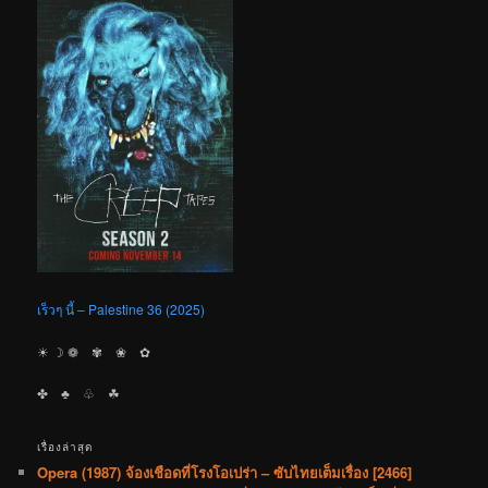
เร็วๆ นี้ – Palestine 36 (2025)
☀︎ ☽ ❁ ✾ ❀ ✿
✤ ♣︎ ♧ ☘︎
เรื่องล่าสุด
Opera (1987) จ้องเชือดที่โรงโอเปร่า – ซับไทยเต็มเรื่อง [2466]