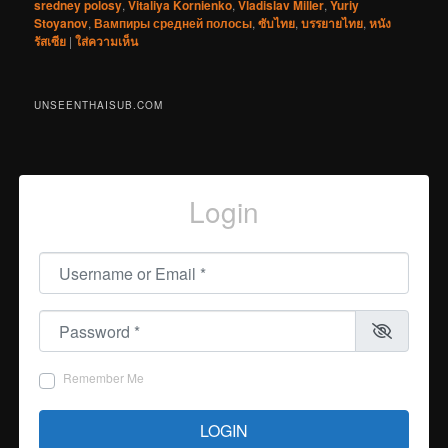
sredney polosy
,
Vitaliya Kornienko
,
Vladislav Miller
,
Yuriy
Stoyanov
,
Вампиры средней полосы
,
ซับไทย
,
บรรยายไทย
,
หนัง
รัสเซีย
|
ใส่ความเห็น
UNSEENTHAISUB.COM
Login
Username or Email
*
Password
*
Remember Me
LOGIN