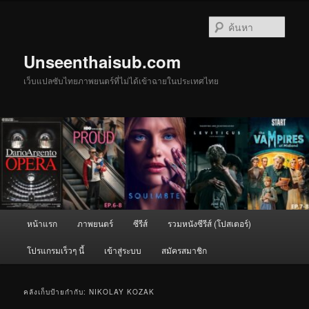
ข้าม
ข้าม
ไป
ไป
ค้นหา
ยัง
บทความ
เนื้อหา
รอง
Unseenthaisub.com
หลัก
เว็บแปลซับไทยภาพยนตร์ที่ไม่ได้เข้าฉายในประเทศไทย
เมนู
หน้าแรก
ภาพยนตร์
ซีรีส์
รวมหนังซีรีส์ (โปสเตอร์)
หลัก
โปรแกรมเร็วๆ นี้
เข้าสู่ระบบ
สมัครสมาชิก
คลังเก็บป้ายกำกับ:
NIKOLAY KOZAK