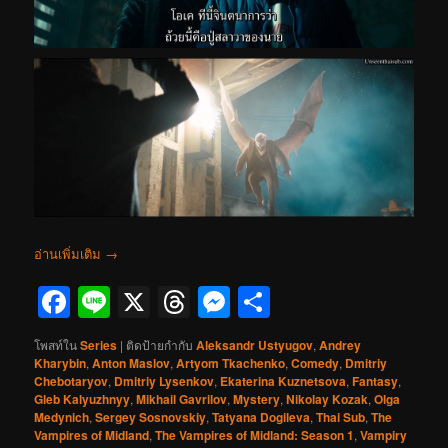
อ่านเพิ่มเติม
→
Facebook
Line
X
Threads
Messenger
Share
โพสท์ใน
Series
|
ติดป้ายกำกับ
Aleksandr Ustyugov
,
Andrey
Kharybin
,
Anton Maslov
,
Artyom Tkachenko
,
Comedy
,
Dmitriy
Chebotaryov
,
Dmitriy Lysenkov
,
Ekaterina Kuznetsova
,
Fantasy
,
Gleb Kalyuzhnyy
,
Mikhail Gavrilov
,
Mystery
,
Nikolay Kozak
,
Olga
Medynich
,
Sergey Sosnovskiy
,
Tatyana Dogileva
,
Thai Sub
,
The
Vampires of Midland
,
The Vampires of Midland: Season 1
,
Vampiry