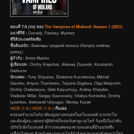
ตอนที่ 7-8 (จบ) ของ
The Vampires of Midland: Season 1 (2021)
แนวซีรีส์ :
Comedy, Fantasy, Mystery
ซีรีส์ประเทศรัสเซีย
ชื่อต้นฉบับ :
Вампиры средней полосы (Vampiry sredney
polosy)
ผู้กำกับ :
Anton Maslov
ผู้เขียนบท :
Dmitry Krepchuk, Aleksey Zuyenok, Konstantin
Garbuzov
นักแสดง :
Yuriy Stoyanov, Ekaterina Kuznetsova, Mikhail
Gavrilov, Artyom Tkachenko, Tatyana Dogileva, Olga Medynich,
Dmitriy Chebotaryov, Gleb Kalyuzhnyy, Andrey Kharybin,
Vladislav Miller, Sergey Sosnovskiy, Vitaliya Kornienko, Dmitriy
Lysenkov, Aleksandr Ustyugov, Nikolay Kozak
IMDB (7.8)
|
IMDB (7.9)
|
เรื่องย่อ
ครอบครัวแวมไพร์อาศัยอยู่อย่างสงบสุขในสโมเลนสค์ พวกเขาไม่
แตะต้องผู้คน แต่เหล่าผู้พิทักษ์ก็คอยจับตาดูแวมไพร์ วันหนึ่งในป่าต้น
เบิร์ชใกล้สโมเลนสค์ ตำรวจพบศพของชายสองคนที่มีรอยกัดซึ่ง
เกลื่อนไปหมด หัวหน้าตระกูลแวมไพร์กำลังพยายามหาคำตอบว่าใคร