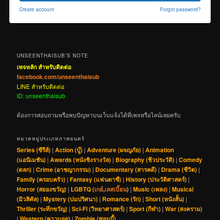
Create account
Forgot password?
UNSEENTHAISUB’S NOTE
เพจหลัก สำหรับติดต่อ
facebook.com/unseenthaisub
LINE สำหรับติดต่อ
ID: unseenthaisub
ต้องการสอบถามหรือพบปัญหาบนเว็บแจ้งได้ที่เพจหรือไลน์เลยครับ
หมวดหมู่ประเภทภาพยนตร์
Series (ซีรีส์)
|
Action (บู๊)
|
Adventure (ผจญภัย)
|
Animation
(แอนิเมชัน)
|
Awards (หนังชิงรางวัล)
|
Biography (ชีวประวัติ)
|
Comedy
(ตลก)
|
Crime (อาชญากรรม)
|
Documentary (สารคดี)
|
Drama (ชีวิต)
|
Family (ครอบครัว)
|
Fantasy (แฟนตาซี)
|
History (ประวัติศาสตร์)
|
Horror (สยองขวัญ)
|
LGBTQ (
เกย์
,
เลสเบี้ยน
)
|
Music (เพลง)
|
Musical
(มิวสิคัล)
|
Mystery (ปมปริศนา)
|
Romance (รัก)
|
Short (หนังสั้น)
|
Thriller (ระทึกขวัญ)
|
Sci-Fi (วิทยาศาสตร์)
|
Sport (กีฬา)
|
War (สงคราม)
|
Western (คาวบอย)
|
Zombie (ซอมบี้)