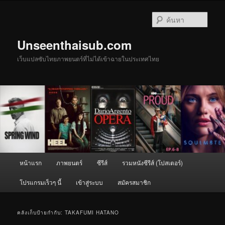
ข้าม
ข้าม
ไป
ไป
ค้นหา
ยัง
บทความ
เนื้อหา
รอง
Unseenthaisub.com
หลัก
เว็บแปลซับไทยภาพยนตร์ที่ไม่ได้เข้าฉายในประเทศไทย
เมนู
หน้าแรก
ภาพยนตร์
ซีรีส์
รวมหนังซีรีส์ (โปสเตอร์)
หลัก
โปรแกรมเร็วๆ นี้
เข้าสู่ระบบ
สมัครสมาชิก
คลังเก็บป้ายกำกับ:
TAKAFUMI HATANO