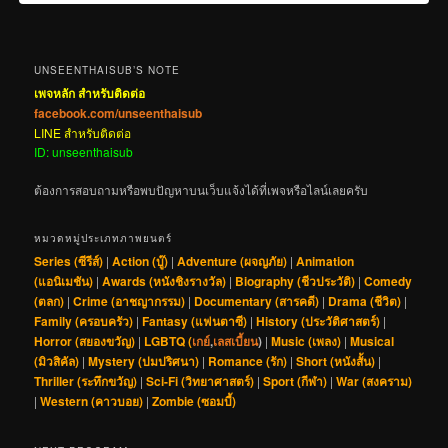
UNSEENTHAISUB’S NOTE
เพจหลัก สำหรับติดต่อ
facebook.com/unseenthaisub
LINE สำหรับติดต่อ
ID: unseenthaisub
ต้องการสอบถามหรือพบปัญหาบนเว็บแจ้งได้ที่เพจหรือไลน์เลยครับ
หมวดหมู่ประเภทภาพยนตร์
Series (ซีรีส์)
|
Action (บู๊)
|
Adventure (ผจญภัย)
|
Animation
(แอนิเมชัน)
|
Awards (หนังชิงรางวัล)
|
Biography (ชีวประวัติ)
|
Comedy
(ตลก)
|
Crime (อาชญากรรม)
|
Documentary (สารคดี)
|
Drama (ชีวิต)
|
Family (ครอบครัว)
|
Fantasy (แฟนตาซี)
|
History (ประวัติศาสตร์)
|
Horror (สยองขวัญ)
|
LGBTQ (
เกย์
,
เลสเบี้ยน
)
|
Music (เพลง)
|
Musical
(มิวสิคัล)
|
Mystery (ปมปริศนา)
|
Romance (รัก)
|
Short (หนังสั้น)
|
Thriller (ระทึกขวัญ)
|
Sci-Fi (วิทยาศาสตร์)
|
Sport (กีฬา)
|
War (สงคราม)
|
Western (คาวบอย)
|
Zombie (ซอมบี้)