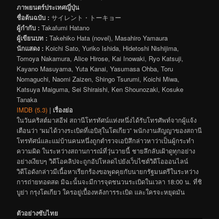
ภาพยนตร์ประเทศญี่ปุ่น
ชื่อต้นฉบับ :
サイレント・トーキョー
ผู้กำกับ :
Takafumi Hatano
ผู้เขียนบท :
Takehiko Hata (novel), Masahiro Yamaura
นักแสดง :
Koichi Sato, Yuriko Ishida, Hidetoshi Nishijima,
Tomoya Nakamura, Alice Hirose, Kai Inowaki, Ryo Katsuji,
Kayano Masuyama, Yuta Kanai, Yasumasa Ohba, Toru
Nomaguchi, Naomi Zaizen, Shingo Tsurumi, Koichi Miwa,
Katsuya Maiguma, Sei Shiraishi, Ken Shounozaki, Kosuke
Tanaka
IMDB (5.3)
|
เรื่องย่อ
ในวันคริสต์มาสอีฟ สถานีโทรทัศน์แห่งหนึ่งได้รับโทรศัพท์จากผู้แจ้ง
เตือนว่า “ผมได้วางระเบิดที่เอบิสุในโตเกียว” พนักงานสัญญาของสถานี
โทรทัศน์และแม่บ้านคนหนึ่งถูกตำรวจเอบิสึกล่าวหาว่าเป็นผู้กระทำ
ความผิด ในระหว่างสถานการณ์ที่วุ่นวายนี้ ชายลึกลับเฝ้าดูทุกอย่าง
อย่างเงียบๆ วิดีโอคลิปจะถูกอัปโหลดไปยังเว็บไซต์วิดีโอออนไลน์
วิดีโอดังกล่าวมีเนื้อหาเรียกร้องขอพูดคุยกับนายกรัฐมนตรีในระหว่าง
การถ่ายทอดสด มิฉะนั้นจะมีการจุดชนวนระเบิดในเวลา 18:00 น. ที่ชิ
บูย่า กรุงโตเกียว ใครอยู่เบื้องหลังการระเบิด และใครจะหยุดมัน
ตัวอย่างซับไทย