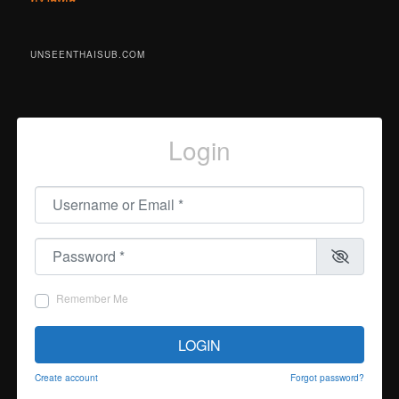
UNSEENTHAISUB.COM
Login
Username or Email
*
Password
*
Remember Me
LOGIN
Create account
Forgot password?