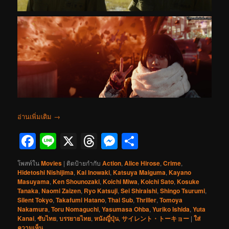
อ่านเพิ่มเติม
→
Facebook
Line
X
Threads
Messenger
Share
โพสท์ใน
Movies
|
ติดป้ายกำกับ
Action
,
Alice Hirose
,
Crime
,
Hidetoshi Nishijima
,
Kai Inowaki
,
Katsuya Maiguma
,
Kayano
Masuyama
,
Ken Shounozaki
,
Koichi Miwa
,
Koichi Sato
,
Kosuke
Tanaka
,
Naomi Zaizen
,
Ryo Katsuji
,
Sei Shiraishi
,
Shingo Tsurumi
,
Silent Tokyo
,
Takafumi Hatano
,
Thai Sub
,
Thriller
,
Tomoya
Nakamura
,
Toru Nomaguchi
,
Yasumasa Ohba
,
Yuriko Ishida
,
Yuta
Kanai
,
ซับไทย
,
บรรยายไทย
,
หนังญี่ปุ่น
,
サイレント・トーキョー
|
ใส่
ความเห็น