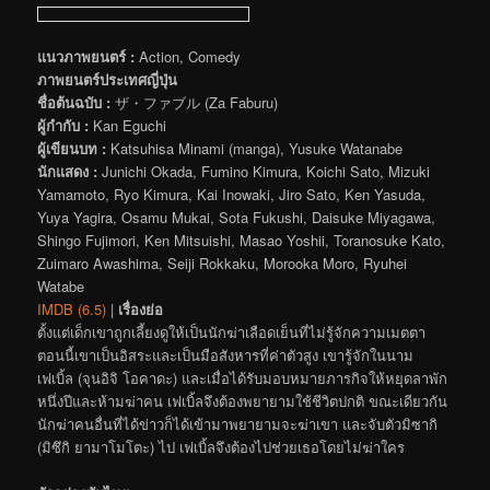
แนวภาพยนตร์ :
Action, Comedy
ภาพยนตร์ประเทศญี่ปุ่น
ชื่อต้นฉบับ :
ザ・ファブル (Za Faburu)
ผู้กำกับ :
Kan Eguchi
ผู้เขียนบท :
Katsuhisa Minami (manga), Yusuke Watanabe
นักแสดง :
Junichi Okada, Fumino Kimura, Koichi Sato, Mizuki
Yamamoto, Ryo Kimura, Kai Inowaki, Jiro Sato, Ken Yasuda,
Yuya Yagira, Osamu Mukai, Sota Fukushi, Daisuke Miyagawa,
Shingo Fujimori, Ken Mitsuishi, Masao Yoshii, Toranosuke Kato,
Zuimaro Awashima, Seiji Rokkaku, Morooka Moro, Ryuhei
Watabe
IMDB (6.5)
|
เรื่องย่อ
ตั้งแต่เด็กเขาถูกเลี้ยงดูให้เป็นนักฆ่าเลือดเย็นที่ไม่รู้จักความเมตตา
ตอนนี้เขาเป็นอิสระและเป็นมือสังหารที่ค่าตัวสูง เขารู้จักในนาม
เฟเบิ้ล (จุนอิจิ โอคาดะ) และเมื่อได้รับมอบหมายภารกิจให้หยุดลาพัก
หนึ่งปีและห้ามฆ่าคน เฟเบิ้ลจึงต้องพยายามใช้ชีวิตปกติ ขณะเดียวกัน
นักฆ่าคนอื่นที่ได้ข่าวก็ได้เข้ามาพยายามจะฆ่าเขา และจับตัวมิซากิ
(มิซึกิ ยามาโมโตะ) ไป เฟเบิ้ลจึงต้องไปช่วยเธอโดยไม่ฆ่าใคร