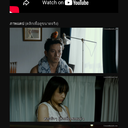
ภาพแคป
(คลิกเพื่อดูขนาดจริง)