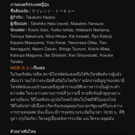
ภาพยนตร์ประเทศญี่ปุ่น
ชื่อต้นฉบับ :
サイレント・トーキョー
ผู้กำกับ :
Takafumi Hatano
ผู้เขียนบท :
Takehiko Hata (novel), Masahiro Yamaura
นักแสดง :
Koichi Sato, Yuriko Ishida, Hidetoshi Nishijima,
Tomoya Nakamura, Alice Hirose, Kai Inowaki, Ryo Katsuji,
Kayano Masuyama, Yuta Kanai, Yasumasa Ohba, Toru
Nomaguchi, Naomi Zaizen, Shingo Tsurumi, Koichi Miwa,
Katsuya Maiguma, Sei Shiraishi, Ken Shounozaki, Kosuke
Tanaka
IMDB (5.3)
|
เรื่องย่อ
ในวันคริสต์มาสอีฟ สถานีโทรทัศน์แห่งหนึ่งได้รับโทรศัพท์จากผู้แจ้ง
เตือนว่า “ผมได้วางระเบิดที่เอบิสุในโตเกียว” พนักงานสัญญาของสถานี
โทรทัศน์และแม่บ้านคนหนึ่งถูกตำรวจเอบิสึกล่าวหาว่าเป็นผู้กระทำ
ความผิด ในระหว่างสถานการณ์ที่วุ่นวายนี้ ชายลึกลับเฝ้าดูทุกอย่าง
อย่างเงียบๆ วิดีโอคลิปจะถูกอัปโหลดไปยังเว็บไซต์วิดีโอออนไลน์
วิดีโอดังกล่าวมีเนื้อหาเรียกร้องขอพูดคุยกับนายกรัฐมนตรีในระหว่าง
การถ่ายทอดสด มิฉะนั้นจะมีการจุดชนวนระเบิดในเวลา 18:00 น. ที่ชิ
บูย่า กรุงโตเกียว ใครอยู่เบื้องหลังการระเบิด และใครจะหยุดมัน
ตัวอย่างซับไทย