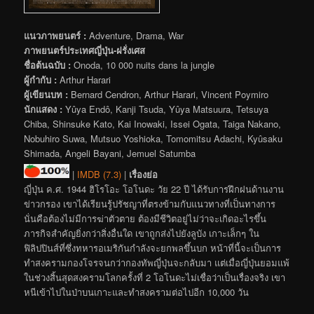
แนวภาพยนตร์ :
Adventure, Drama, War
ภาพยนตร์ประเทศญี่ปุ่น-ฝรั่งเศส
ชื่อต้นฉบับ :
Onoda, 10 000 nuits dans la jungle
ผู้กำกับ :
Arthur Harari
ผู้เขียนบท :
Bernard Cendron, Arthur Harari, Vincent Poymiro
นักแสดง :
Yûya Endô, Kanji Tsuda, Yûya Matsuura, Tetsuya
Chiba, Shinsuke Kato, Kai Inowaki, Issei Ogata, Taiga Nakano,
Nobuhiro Suwa, Mutsuo Yoshioka, Tomomitsu Adachi, Kyûsaku
Shimada, Angeli Bayani, Jemuel Satumba
|
IMDB (7.3)
|
เรื่องย่อ
ญี่ปุ่น ค.ศ. 1944 ฮิโรโอะ โอโนดะ วัย 22 ปี ได้รับการฝึกฝนด้านงาน
ข่าวกรอง เขาได้เรียนรู้ปรัชญาที่ตรงข้ามกับแนวทางที่เป็นทางการ
นั่นคือต้องไม่มีการฆ่าตัวตาย ต้องมีชีวิตอยู่ไม่ว่าจะเกิดอะไรขึ้น
ภารกิจสำคัญยิ่งกว่าสิ่งอื่นใด เขาถูกส่งไปยังลูบัง เกาะเล็กๆ ใน
ฟิลิปปินส์ที่ซึ่งทหารอเมริกันกำลังจะยกพลขึ้นบก หน้าที่นี้จะเป็นการ
ทำสงครามกองโจรจนกว่ากองทัพญี่ปุ่นจะกลับมา แต่เมื่อญี่ปุ่นยอมแพ้
ในช่วงสิ้นสุดสงครามโลกครั้งที่ 2 โอโนดะไม่เชื่อว่าเป็นเรื่องจริง เขา
หนีเข้าไปในป่าบนเกาะและทำสงครามต่อไปอีก 10,000 วัน