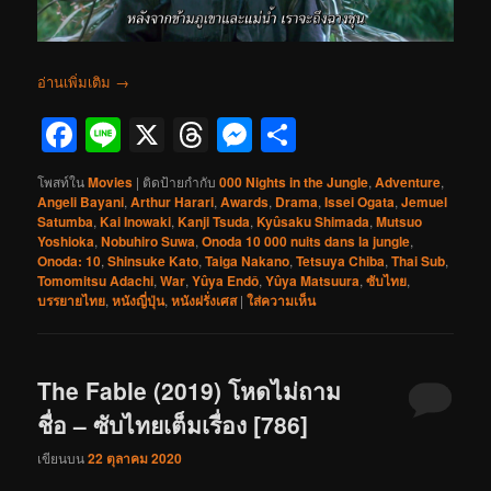
อ่านเพิ่มเติม
→
Facebook
Line
X
Threads
Messenger
Share
โพสท์ใน
Movies
|
ติดป้ายกำกับ
000 Nights in the Jungle
,
Adventure
,
Angeli Bayani
,
Arthur Harari
,
Awards
,
Drama
,
Issei Ogata
,
Jemuel
Satumba
,
Kai Inowaki
,
Kanji Tsuda
,
Kyûsaku Shimada
,
Mutsuo
Yoshioka
,
Nobuhiro Suwa
,
Onoda 10 000 nuits dans la jungle
,
Onoda: 10
,
Shinsuke Kato
,
Taiga Nakano
,
Tetsuya Chiba
,
Thai Sub
,
Tomomitsu Adachi
,
War
,
Yûya Endô
,
Yûya Matsuura
,
ซับไทย
,
บรรยายไทย
,
หนังญี่ปุ่น
,
หนังฝรั่งเศส
|
ใส่ความเห็น
The Fable (2019) โหดไม่ถาม
ชื่อ – ซับไทยเต็มเรื่อง [786]
เขียนบน
22 ตุลาคม 2020