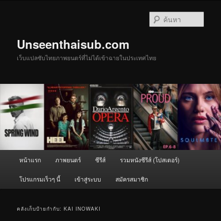
ข้าม
ข้าม
ไป
ไป
ค้นหา
ยัง
บทความ
เนื้อหา
รอง
Unseenthaisub.com
หลัก
เว็บแปลซับไทยภาพยนตร์ที่ไม่ได้เข้าฉายในประเทศไทย
เมนู
หน้าแรก
ภาพยนตร์
ซีรีส์
รวมหนังซีรีส์ (โปสเตอร์)
หลัก
โปรแกรมเร็วๆ นี้
เข้าสู่ระบบ
สมัครสมาชิก
คลังเก็บป้ายกำกับ:
KAI INOWAKI