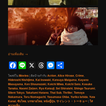
อ่านเพิ่มเติม
→
Facebook
Line
X
Threads
Messenger
Share
โพสท์ใน
Movies
|
ติดป้ายกำกับ
Action
,
Alice Hirose
,
Crime
,
Hidetoshi Nishijima
,
Kai Inowaki
,
Katsuya Maiguma
,
Kayano
Masuyama
,
Ken Shounozaki
,
Koichi Miwa
,
Koichi Sato
,
Kosuke
Tanaka
,
Naomi Zaizen
,
Ryo Katsuji
,
Sei Shiraishi
,
Shingo Tsurumi
,
Silent Tokyo
,
Takafumi Hatano
,
Thai Sub
,
Thriller
,
Tomoya
Nakamura
,
Toru Nomaguchi
,
Yasumasa Ohba
,
Yuriko Ishida
,
Yuta
Kanai
,
ซับไทย
,
บรรยายไทย
,
หนังญี่ปุ่น
,
サイレント・トーキョー
|
ใส่
ความเห็น