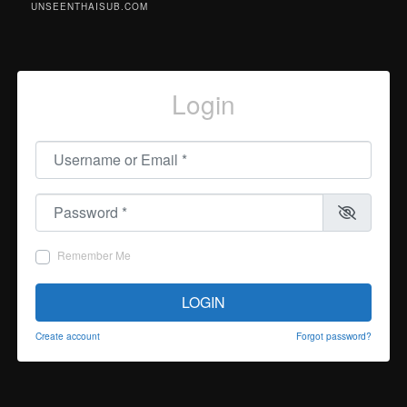
UNSEENTHAISUB.COM
Login
Username or Email
*
Password
*
Remember Me
LOGIN
Create account
Forgot password?