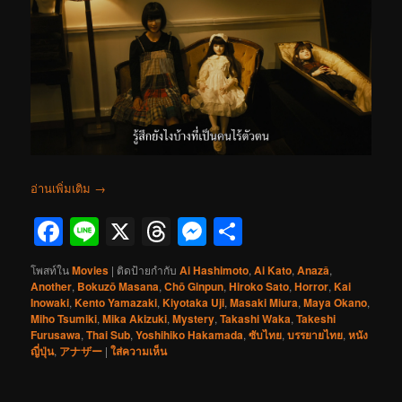
อ่านเพิ่มเติม
→
Facebook
Line
X
Threads
Messenger
Share
โพสท์ใน
Movies
|
ติดป้ายกำกับ
Ai Hashimoto
,
Ai Kato
,
Anazâ
,
Another
,
Bokuzō Masana
,
Chō Ginpun
,
Hiroko Sato
,
Horror
,
Kai
Inowaki
,
Kento Yamazaki
,
Kiyotaka Uji
,
Masaki Miura
,
Maya Okano
,
Miho Tsumiki
,
Mika Akizuki
,
Mystery
,
Takashi Waka
,
Takeshi
Furusawa
,
Thai Sub
,
Yoshihiko Hakamada
,
ซับไทย
,
บรรยายไทย
,
หนัง
ญี่ปุ่น
,
アナザー
|
ใส่ความเห็น