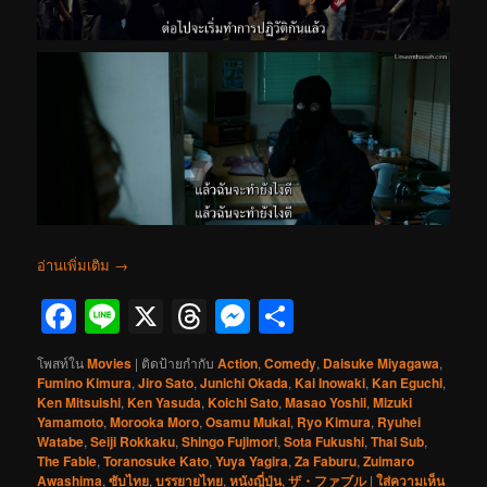
อ่านเพิ่มเติม
→
Facebook
Line
X
Threads
Messenger
Share
โพสท์ใน
Movies
|
ติดป้ายกำกับ
Action
,
Comedy
,
Daisuke Miyagawa
,
Fumino Kimura
,
Jiro Sato
,
Junichi Okada
,
Kai Inowaki
,
Kan Eguchi
,
Ken Mitsuishi
,
Ken Yasuda
,
Koichi Sato
,
Masao Yoshii
,
Mizuki
Yamamoto
,
Morooka Moro
,
Osamu Mukai
,
Ryo Kimura
,
Ryuhei
Watabe
,
Seiji Rokkaku
,
Shingo Fujimori
,
Sota Fukushi
,
Thai Sub
,
The Fable
,
Toranosuke Kato
,
Yuya Yagira
,
Za Faburu
,
Zuimaro
Awashima
,
ซับไทย
,
บรรยายไทย
,
หนังญี่ปุ่น
,
ザ・ファブル
|
ใส่ความเห็น