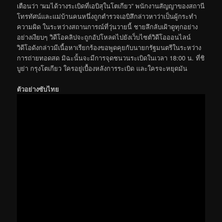
เตือนว่า “ผมได้วางระเบิดที่เอบิสุในโตเกียว” พนักงานสัญญาของสถานี
โทรทัศน์และแม่บ้านคนหนึ่งถูกตำรวจเอบิสึกล่าวหาว่าเป็นผู้กระทำ
ความผิด ในระหว่างสถานการณ์ที่วุ่นวายนี้ ชายลึกลับเฝ้าดูทุกอย่าง
อย่างเงียบๆ วิดีโอคลิปจะถูกอัปโหลดไปยังเว็บไซต์วิดีโอออนไลน์
วิดีโอดังกล่าวมีเนื้อหาเรียกร้องขอพูดคุยกับนายกรัฐมนตรีในระหว่าง
การถ่ายทอดสด มิฉะนั้นจะมีการจุดชนวนระเบิดในเวลา 18:00 น. ที่ชิ
บูย่า กรุงโตเกียว ใครอยู่เบื้องหลังการระเบิด และใครจะหยุดมัน
ตัวอย่างซับไทย