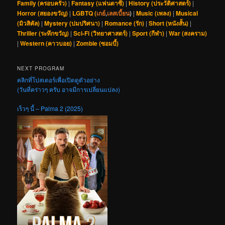
Family (ครอบครัว)
|
Fantasy (แฟนตาซี)
|
History (ประวัติศาสตร์)
|
Horror (สยองขวัญ)
|
LGBTQ (
เกย์
,
เลสเบี้ยน
)
|
Music (เพลง)
|
Musical
(มิวสิคัล)
|
Mystery (ปมปริศนา)
|
Romance (รัก)
|
Short (หนังสั้น)
|
Thriller (ระทึกขวัญ)
|
Sci-Fi (วิทยาศาสตร์)
|
Sport (กีฬา)
|
War (สงคราม)
|
Western (คาวบอย)
|
Zombie (ซอมบี้)
NEXT PROGRAM
คลิกที่โปสเตอร์เพื่อเปิดดูตัวอย่าง
(วันที่คร่าวๆ ครับ อาจมีการเปลี่ยนแปลง)
เร็วๆ นี้ – Palma 2 (2025)