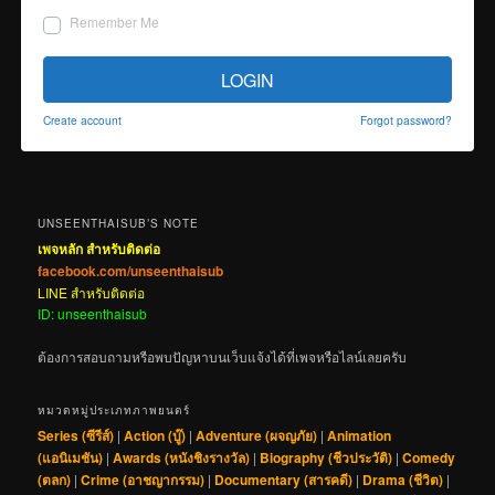
Remember Me
LOGIN
Create account
Forgot password?
UNSEENTHAISUB’S NOTE
เพจหลัก สำหรับติดต่อ
facebook.com/unseenthaisub
LINE สำหรับติดต่อ
ID: unseenthaisub
ต้องการสอบถามหรือพบปัญหาบนเว็บแจ้งได้ที่เพจหรือไลน์เลยครับ
หมวดหมู่ประเภทภาพยนตร์
Series (ซีรีส์)
|
Action (บู๊)
|
Adventure (ผจญภัย)
|
Animation
(แอนิเมชัน)
|
Awards (หนังชิงรางวัล)
|
Biography (ชีวประวัติ)
|
Comedy
(ตลก)
|
Crime (อาชญากรรม)
|
Documentary (สารคดี)
|
Drama (ชีวิต)
|