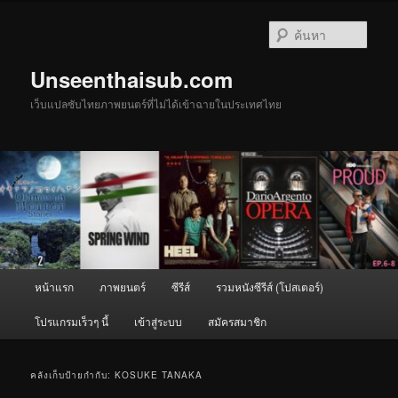
ข้าม
ข้าม
ไป
ไป
ค้นหา
ยัง
บทความ
เนื้อหา
รอง
Unseenthaisub.com
หลัก
เว็บแปลซับไทยภาพยนตร์ที่ไม่ได้เข้าฉายในประเทศไทย
เมนู
หน้าแรก
ภาพยนตร์
ซีรีส์
รวมหนังซีรีส์ (โปสเตอร์)
หลัก
โปรแกรมเร็วๆ นี้
เข้าสู่ระบบ
สมัครสมาชิก
คลังเก็บป้ายกำกับ:
KOSUKE TANAKA