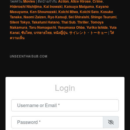
โพสท์ใน
Movies
|
ติดป้ายกำกับ
Action
,
Alice Hirose
,
Crime
,
Hidetoshi Nishijima
,
Kai Inowaki
,
Katsuya Maiguma
,
Kayano
Masuyama
,
Ken Shounozaki
,
Koichi Miwa
,
Koichi Sato
,
Kosuke
Tanaka
,
Naomi Zaizen
,
Ryo Katsuji
,
Sei Shiraishi
,
Shingo Tsurumi
,
Silent Tokyo
,
Takafumi Hatano
,
Thai Sub
,
Thriller
,
Tomoya
Nakamura
,
Toru Nomaguchi
,
Yasumasa Ohba
,
Yuriko Ishida
,
Yuta
Kanai
,
ซับไทย
,
บรรยายไทย
,
หนังญี่ปุ่น
,
サイレント・トーキョー
|
ใส่
ความเห็น
UNSEENTHAISUB.COM
Login
Username or Email
*
Password
*