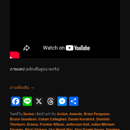
ภาพแคป
(คลิกเพื่อดูขนาดจริง)
อ่านเพิ่มเติม
→
Facebook
Line
X
Threads
Messenger
Share
โพสท์ใน
Series
|
ติดป้ายกำกับ
Action
,
Awards
,
Brian Ferguson
,
Bruce Goodison
,
Calum Callaghan
,
Daniel Kendrick
,
Dominic
Thorburn
,
Drama
,
Frankie Wilson
,
Jefferson Hall
,
Julian Michael
Deuster
,
Nicki Vickery
,
Our World War
,
Sion Daniel Young
,
Stephen