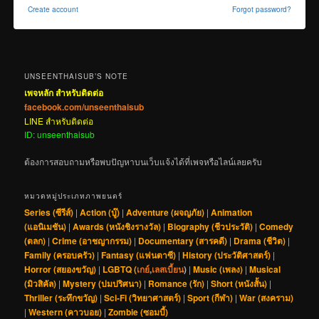
Create account
Forgot password?
UNSEENTHAISUB’S NOTE
เพจหลัก สำหรับติดต่อ
facebook.com/unseenthaisub
LINE สำหรับติดต่อ
ID: unseenthaisub
ต้องการสอบถามหรือพบปัญหาบนเว็บแจ้งได้ที่เพจหรือไลน์เลยครับ
หมวดหมู่ประเภทภาพยนตร์
Series (ซีรีส์)
|
Action (บู๊)
|
Adventure (ผจญภัย)
|
Animation
(แอนิเมชัน)
|
Awards (หนังชิงรางวัล)
|
Biography (ชีวประวัติ)
|
Comedy
(ตลก)
|
Crime (อาชญากรรม)
|
Documentary (สารคดี)
|
Drama (ชีวิต)
|
Family (ครอบครัว)
|
Fantasy (แฟนตาซี)
|
History (ประวัติศาสตร์)
|
Horror (สยองขวัญ)
|
LGBTQ (
เกย์
,
เลสเบี้ยน
)
|
Music (เพลง)
|
Musical
(มิวสิคัล)
|
Mystery (ปมปริศนา)
|
Romance (รัก)
|
Short (หนังสั้น)
|
Thriller (ระทึกขวัญ)
|
Sci-Fi (วิทยาศาสตร์)
|
Sport (กีฬา)
|
War (สงคราม)
|
Western (คาวบอย)
|
Zombie (ซอมบี้)