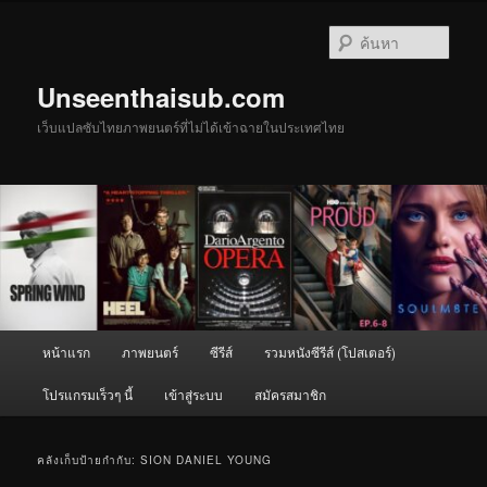
ข้าม
ข้าม
ไป
ไป
ค้นหา
ยัง
บทความ
เนื้อหา
รอง
Unseenthaisub.com
หลัก
เว็บแปลซับไทยภาพยนตร์ที่ไม่ได้เข้าฉายในประเทศไทย
เมนู
หน้าแรก
ภาพยนตร์
ซีรีส์
รวมหนังซีรีส์ (โปสเตอร์)
หลัก
โปรแกรมเร็วๆ นี้
เข้าสู่ระบบ
สมัครสมาชิก
คลังเก็บป้ายกำกับ:
SION DANIEL YOUNG