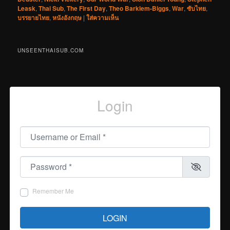
Leask
,
Thai Sub
,
The First Day
,
Theo Barklem-Biggs
,
War
,
ซับไทย
,
บรรยายไทย
,
หนังอังกฤษ
|
ใส่ความเห็น
UNSEENTHAISUB.COM
Login
Username or Email
*
Password
*
Remember Me
LOGIN