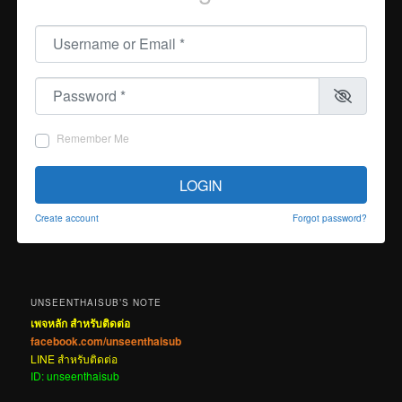
Username or Email
*
Password
*
Remember Me
LOGIN
Create account
Forgot password?
UNSEENTHAISUB’S NOTE
เพจหลัก สำหรับติดต่อ
facebook.com/unseenthaisub
LINE สำหรับติดต่อ
ID: unseenthaisub