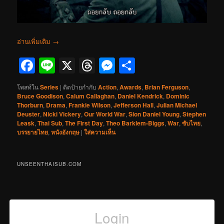
อ่านเพิ่มเติม
→
Facebook
Line
X
Threads
Messenger
Share
โพสท์ใน
Series
|
ติดป้ายกำกับ
Action
,
Awards
,
Brian Ferguson
,
Bruce Goodison
,
Calum Callaghan
,
Daniel Kendrick
,
Dominic
Thorburn
,
Drama
,
Frankie Wilson
,
Jefferson Hall
,
Julian Michael
Deuster
,
Nicki Vickery
,
Our World War
,
Sion Daniel Young
,
Stephen
Leask
,
Thai Sub
,
The First Day
,
Theo Barklem-Biggs
,
War
,
ซับไทย
,
บรรยายไทย
,
หนังอังกฤษ
|
ใส่ความเห็น
UNSEENTHAISUB.COM
Login