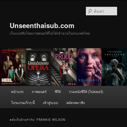
ข้าม
ข้าม
ไป
ไป
ค้นหา
ยัง
บทความ
เนื้อหา
รอง
Unseenthaisub.com
หลัก
เว็บแปลซับไทยภาพยนตร์ที่ไม่ได้เข้าฉายในประเทศไทย
เมนู
หน้าแรก
ภาพยนตร์
ซีรีส์
รวมหนังซีรีส์ (โปสเตอร์)
หลัก
โปรแกรมเร็วๆ นี้
เข้าสู่ระบบ
สมัครสมาชิก
คลังเก็บป้ายกำกับ:
FRANKIE WILSON