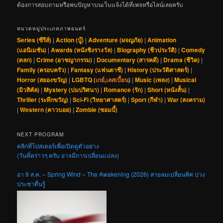
ต้องการสอบถามหรือพบปัญหาบนเว็บแจ้งได้ที่เพจหรือไลน์เลยครับ
หมวดหมู่ประเภทภาพยนตร์
Series (ซีรีส์)
|
Action (บู๊)
|
Adventure (ผจญภัย)
|
Animation
(แอนิเมชัน)
|
Awards (หนังชิงรางวัล)
|
Biography (ชีวประวัติ)
|
Comedy
(ตลก)
|
Crime (อาชญากรรม)
|
Documentary (สารคดี)
|
Drama (ชีวิต)
|
Family (ครอบครัว)
|
Fantasy (แฟนตาซี)
|
History (ประวัติศาสตร์)
|
Horror (สยองขวัญ)
|
LGBTQ (
เกย์
,
เลสเบี้ยน
)
|
Music (เพลง)
|
Musical
(มิวสิคัล)
|
Mystery (ปมปริศนา)
|
Romance (รัก)
|
Short (หนังสั้น)
|
Thriller (ระทึกขวัญ)
|
Sci-Fi (วิทยาศาสตร์)
|
Sport (กีฬา)
|
War (สงคราม)
|
Western (คาวบอย)
|
Zombie (ซอมบี้)
NEXT PROGRAM
คลิกที่โปสเตอร์เพื่อเปิดดูตัวอย่าง
(วันที่คร่าวๆ ครับ อาจมีการเปลี่ยนแปลง)
อา 9 ส.ค. – Spring Wind – The Awakening (2026) สายลมเปลี่ยนทิศ ปวง
ประชาตื่นรู้