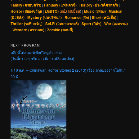
Family (ครอบครัว)
|
Fantasy (แฟนตาซี)
|
History (ประวัติศาสตร์)
|
Horror (สยองขวัญ)
|
LGBTQ (
เกย์
,
เลสเบี้ยน
)
|
Music (เพลง)
|
Musical
(มิวสิคัล)
|
Mystery (ปมปริศนา)
|
Romance (รัก)
|
Short (หนังสั้น)
|
Thriller (ระทึกขวัญ)
|
Sci-Fi (วิทยาศาสตร์)
|
Sport (กีฬา)
|
War (สงคราม)
|
Western (คาวบอย)
|
Zombie (ซอมบี้)
NEXT PROGRAM
คลิกที่โปสเตอร์เพื่อเปิดดูตัวอย่าง
(วันที่คร่าวๆ ครับ อาจมีการเปลี่ยนแปลง)
จ 10 ส.ค. – Okinawan Horror Stories 2 (2013) เรื่องเล่าสยองจากโอกินา
ว่า 2