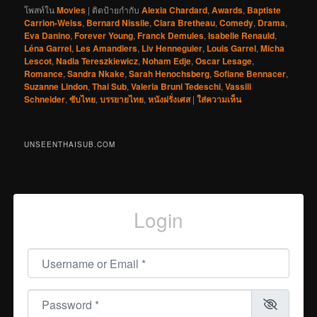
โพสท์ใน
Movies
|
ติดป้ายกำกับ
Alexia Chardard
,
Awards
,
Baptiste
Carrion-Weiss
,
Bernard Nissile
,
Clara Bretheau
,
Comedy
,
Drama
,
Eva Danino
,
Forever Young
,
Franck Demules
,
Isabelle Renauld
,
Léna Garrel
,
Les Amandiers
,
Liv Henneguier
,
Louis Garrel
,
Micha
Lescot
,
Nadia Tereszkiewicz
,
Noham Edje
,
Oscar Lesage
,
Romance
,
Sandra Nkake
,
Sarah Henochsberg
,
Sofiane Bennacer
,
Suzanne Lindon
,
Thai Sub
,
Valeria Bruni Tedeschi
,
Vassili
Schneider
,
ซับไทย
,
บรรยายไทย
,
หนังฝรั่งเศส
|
ใส่ความเห็น
UNSEENTHAISUB.COM
Login
Username or Email
*
Password
*