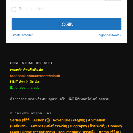
Remember Me
LOGIN
Create account
Forgot password?
UNSEENTHAISUB’S NOTE
เพจหลัก สำหรับติดต่อ
facebook.com/unseenthaisub
LINE สำหรับติดต่อ
ID: unseenthaisub
ต้องการสอบถามหรือพบปัญหาบนเว็บแจ้งได้ที่เพจหรือไลน์เลยครับ
หมวดหมู่ประเภทภาพยนตร์
Series (ซีรีส์)
|
Action (บู๊)
|
Adventure (ผจญภัย)
|
Animation
(แอนิเมชัน)
|
Awards (หนังชิงรางวัล)
|
Biography (ชีวประวัติ)
|
Comedy
(ตลก)
|
Crime (อาชญากรรม)
|
Documentary (สารคดี)
|
Drama (ชีวิต)
|