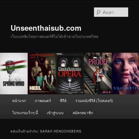
ข้าม
ข้าม
ไป
ไป
ค้นหา
ยัง
บทความ
เนื้อหา
รอง
Unseenthaisub.com
หลัก
เว็บแปลซับไทยภาพยนตร์ที่ไม่ได้เข้าฉายในประเทศไทย
เมนู
หน้าแรก
ภาพยนตร์
ซีรีส์
รวมหนังซีรีส์ (โปสเตอร์)
หลัก
โปรแกรมเร็วๆ นี้
เข้าสู่ระบบ
สมัครสมาชิก
คลังเก็บป้ายกำกับ:
SARAH HENOCHSBERG