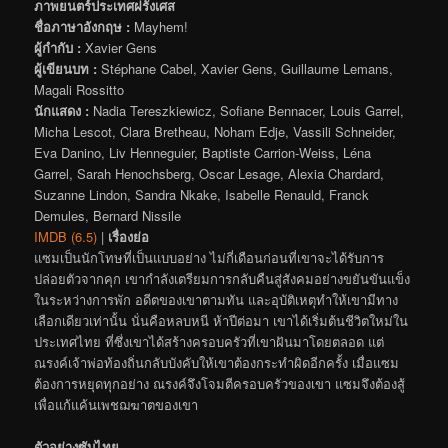
ภาพยนตร์ประเทศฝรั่งเศส
ชื่อภาษาอังกฤษ :
Mayhem!
ผู้กำกับ :
Xavier Gens
ผู้เขียนบท :
Stéphane Cabel, Xavier Gens, Guillaume Lemans,
Magali Rossitto
นักแสดง :
Nadia Tereszkiewicz, Sofiane Bennacer, Louis Garrel,
Micha Lescot, Clara Bretheau, Noham Edje, Vassili Schneider,
Eva Danino, Liv Henneguier, Baptiste Carrion-Weiss, Léna
Garrel, Sarah Henochsberg, Oscar Lesage, Alexia Chardard,
Suzanne Lindon, Sandra Nkake, Isabelle Renauld, Franck
Demules, Bernard Nissile
IMDB (6.5)
|
เรื่องย่อ
แซมเป็นนักโทษที่เป็นแบบอย่าง ไม่กี่เดือนก่อนที่เขาจะได้รับการ
ปล่อยตัวจากคุก เขากำลังเตรียมการกลับคืนสู่สังคมอย่างขยันขันแข็ง
ในระหว่างการพัก อดีตของเขาตามทัน และอุบัติเหตุทำให้เขามีทาง
เลือกเดียวเท่านั้น นั่นคือหลบหนี ห้าปีต่อมา เขาได้เริ่มต้นชีวิตใหม่ใน
ประเทศไทย ที่ซึ่งเขาได้สร้างครอบครัวที่เขาฝันมาโดยตลอด แต่
ณรงค์เจ้าพ่อท้องถิ่นกลับบังคับให้เขาต้องกระทำผิดอีกครั้ง เมื่อแซม
ต้องการหยุดทุกอย่าง ณรงค์จึงโจมตีครอบครัวของเขา แซมจึงต้องสู้
เพื่อแก้แค้นเพชฌฆาตของเขา
ตัวอย่างซับไทย