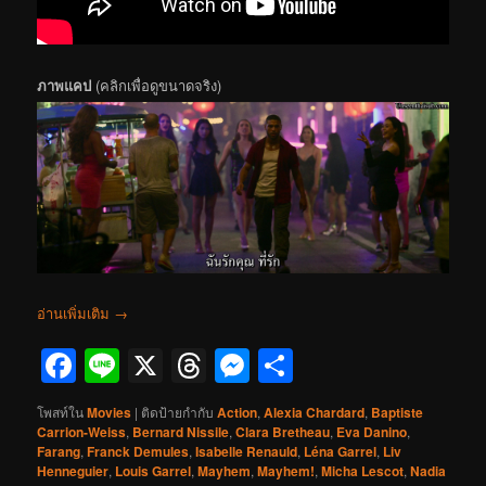
ภาพแคป
(คลิกเพื่อดูขนาดจริง)
อ่านเพิ่มเติม
→
Facebook
Line
X
Threads
Messenger
Share
โพสท์ใน
Movies
|
ติดป้ายกำกับ
Action
,
Alexia Chardard
,
Baptiste
Carrion-Weiss
,
Bernard Nissile
,
Clara Bretheau
,
Eva Danino
,
Farang
,
Franck Demules
,
Isabelle Renauld
,
Léna Garrel
,
Liv
Henneguier
,
Louis Garrel
,
Mayhem
,
Mayhem!
,
Micha Lescot
,
Nadia