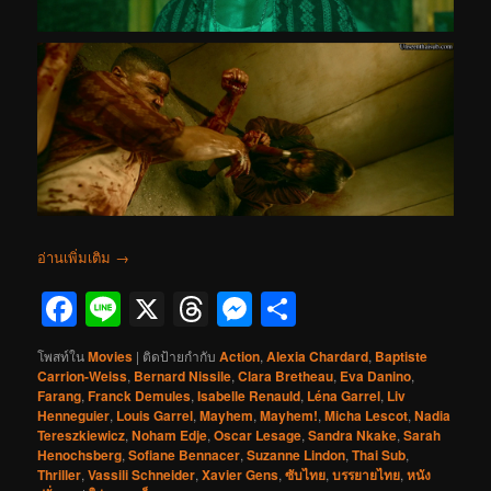
อ่านเพิ่มเติม
→
Facebook
Line
X
Threads
Messenger
Share
โพสท์ใน
Movies
|
ติดป้ายกำกับ
Action
,
Alexia Chardard
,
Baptiste
Carrion-Weiss
,
Bernard Nissile
,
Clara Bretheau
,
Eva Danino
,
Farang
,
Franck Demules
,
Isabelle Renauld
,
Léna Garrel
,
Liv
Henneguier
,
Louis Garrel
,
Mayhem
,
Mayhem!
,
Micha Lescot
,
Nadia
Tereszkiewicz
,
Noham Edje
,
Oscar Lesage
,
Sandra Nkake
,
Sarah
Henochsberg
,
Sofiane Bennacer
,
Suzanne Lindon
,
Thai Sub
,
Thriller
,
Vassili Schneider
,
Xavier Gens
,
ซับไทย
,
บรรยายไทย
,
หนัง