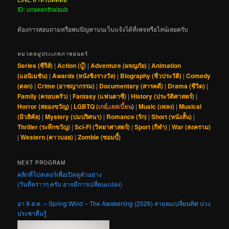
ID: unseenthaisub
ต้องการสอบถามหรือพบปัญหาบนเว็บแจ้งได้ที่เพจหรือไลน์เลยครับ
หมวดหมู่ประเภทภาพยนตร์
Series (ซีรีส์)
|
Action (บู๊)
|
Adventure (ผจญภัย)
|
Animation
(แอนิเมชัน)
|
Awards (หนังชิงรางวัล)
|
Biography (ชีวประวัติ)
|
Comedy
(ตลก)
|
Crime (อาชญากรรม)
|
Documentary (สารคดี)
|
Drama (ชีวิต)
|
Family (ครอบครัว)
|
Fantasy (แฟนตาซี)
|
History (ประวัติศาสตร์)
|
Horror (สยองขวัญ)
|
LGBTQ (
เกย์
,
เลสเบี้ยน
)
|
Music (เพลง)
|
Musical
(มิวสิคัล)
|
Mystery (ปมปริศนา)
|
Romance (รัก)
|
Short (หนังสั้น)
|
Thriller (ระทึกขวัญ)
|
Sci-Fi (วิทยาศาสตร์)
|
Sport (กีฬา)
|
War (สงคราม)
|
Western (คาวบอย)
|
Zombie (ซอมบี้)
NEXT PROGRAM
คลิกที่โปสเตอร์เพื่อเปิดดูตัวอย่าง
(วันที่คร่าวๆ ครับ อาจมีการเปลี่ยนแปลง)
อา 9 ส.ค. – Spring Wind – The Awakening (2026) สายลมเปลี่ยนทิศ ปวง
ประชาตื่นรู้