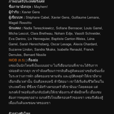
ภาพยนตร์ประเทศฝรั่งเศส
ชื่อภาษาอังกฤษ :
Mayhem!
ผู้กำกับ :
Xavier Gens
ผู้เขียนบท :
Stéphane Cabel, Xavier Gens, Guillaume Lemans,
Magali Rossitto
นักแสดง :
Nadia Tereszkiewicz, Sofiane Bennacer, Louis Garrel,
Micha Lescot, Clara Bretheau, Noham Edje, Vassili Schneider,
Eva Danino, Liv Henneguier, Baptiste Carrion-Weiss, Léna
Garrel, Sarah Henochsberg, Oscar Lesage, Alexia Chardard,
Suzanne Lindon, Sandra Nkake, Isabelle Renauld, Franck
Demules, Bernard Nissile
IMDB (6.5)
|
เรื่องย่อ
แซมเป็นนักโทษที่เป็นแบบอย่าง ไม่กี่เดือนก่อนที่เขาจะได้รับการ
ปล่อยตัวจากคุก เขากำลังเตรียมการกลับคืนสู่สังคมอย่างขยันขันแข็ง
ในระหว่างการพัก อดีตของเขาตามทัน และอุบัติเหตุทำให้เขามีทาง
เลือกเดียวเท่านั้น นั่นคือหลบหนี ห้าปีต่อมา เขาได้เริ่มต้นชีวิตใหม่ใน
ประเทศไทย ที่ซึ่งเขาได้สร้างครอบครัวที่เขาฝันมาโดยตลอด แต่
ณรงค์เจ้าพ่อท้องถิ่นกลับบังคับให้เขาต้องกระทำผิดอีกครั้ง เมื่อแซม
ต้องการหยุดทุกอย่าง ณรงค์จึงโจมตีครอบครัวของเขา แซมจึงต้องสู้
เพื่อแก้แค้นเพชฌฆาตของเขา
ตัวอย่างซับไทย