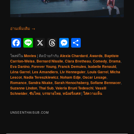
อ่านเพิ่มเติม
→
Facebook
Line
X
Threads
Messenger
Share
โพสท์ใน
Movies
|
ติดป้ายกำกับ
Alexia Chardard
,
Awards
,
Baptiste
Carrion-Weiss
,
Bernard Nissile
,
Clara Bretheau
,
Comedy
,
Drama
,
Eva Danino
,
Forever Young
,
Franck Demules
,
Isabelle Renauld
,
Léna Garrel
,
Les Amandiers
,
Liv Henneguier
,
Louis Garrel
,
Micha
Lescot
,
Nadia Tereszkiewicz
,
Noham Edje
,
Oscar Lesage
,
Romance
,
Sandra Nkake
,
Sarah Henochsberg
,
Sofiane Bennacer
,
Suzanne Lindon
,
Thai Sub
,
Valeria Bruni Tedeschi
,
Vassili
Schneider
,
ซับไทย
,
บรรยายไทย
,
หนังฝรั่งเศส
|
ใส่ความเห็น
UNSEENTHAISUB.COM