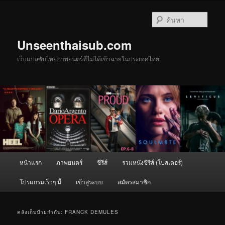
ข้าม
ข้าม
ไป
ไป
ค้นหา
ยัง
บทความ
เนื้อหา
รอง
Unseenthaisub.com
หลัก
เว็บแปลซับไทยภาพยนตร์ที่ไม่ได้เข้าฉายในประเทศไทย
เมนู
หน้าแรก
ภาพยนตร์
ซีรีส์
รวมหนังซีรีส์ (โปสเตอร์)
หลัก
โปรแกรมเร็วๆ นี้
เข้าสู่ระบบ
สมัครสมาชิก
คลังเก็บป้ายกำกับ:
FRANCK DEMULES