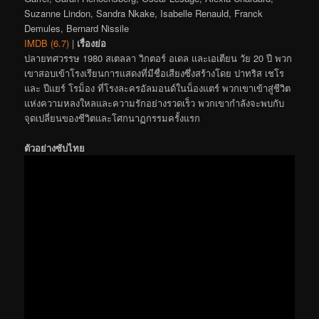
Suzanne Lindon, Sandra Nkake, Isabelle Renauld, Franck
Demules, Bernard Nissile
IMDB (6.7)
|
เรื่องย่อ
ปลายทศวรรษ 1980 สเตลลา วิกตอร์ อเดล และเอเตียน วัย 20 ปี พวก
เขาสอบเข้าโรงเรียนการแสดงที่มีชื่อเสียงซึ่งสร้างโดย ปาทริส เชโร
และ ปีแยร์ โรม็อง ที่โรงละครอัลมอนด์ในน็องแตร์ พวกเขาเข้าสู่ชีวิต
แห่งความหลงใหลและความรักอย่างรวดเร็ว พวกเขากำลังจะพบกับ
จุดเปลี่ยนของชีวิตและโศกนาฏกรรมครั้งแรก
ตัวอย่างซับไทย