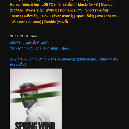
Horror (สยองขวัญ)
|
LGBTQ (
เกย์
,
เลสเบี้ยน
)
|
Music (เพลง)
|
Musical
(มิวสิคัล)
|
Mystery (ปมปริศนา)
|
Romance (รัก)
|
Short (หนังสั้น)
|
Thriller (ระทึกขวัญ)
|
Sci-Fi (วิทยาศาสตร์)
|
Sport (กีฬา)
|
War (สงคราม)
|
Western (คาวบอย)
|
Zombie (ซอมบี้)
NEXT PROGRAM
คลิกที่โปสเตอร์เพื่อเปิดดูตัวอย่าง
(วันที่คร่าวๆ ครับ อาจมีการเปลี่ยนแปลง)
อา 9 ส.ค. – Spring Wind – The Awakening (2026) สายลมเปลี่ยนทิศ ปวง
ประชาตื่นรู้