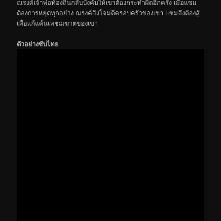
ณรงค์เจ้าพ่อท้องถิ่นกลับบังคับให้เขาต้องกระทำผิดอีกครั้ง เมื่อแซม
ต้องการหยุดทุกอย่าง ณรงค์จึงโจมตีครอบครัวของเขา แซมจึงต้องสู้
เพื่อแก้แค้นเพชฌฆาตของเขา
ตัวอย่างซับไทย