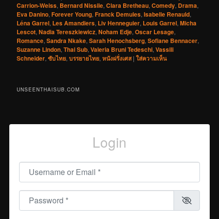
Carrion-Weiss
,
Bernard Nissile
,
Clara Bretheau
,
Comedy
,
Drama
,
Eva Danino
,
Forever Young
,
Franck Demules
,
Isabelle Renauld
,
Léna Garrel
,
Les Amandiers
,
Liv Henneguier
,
Louis Garrel
,
Micha
Lescot
,
Nadia Tereszkiewicz
,
Noham Edje
,
Oscar Lesage
,
Romance
,
Sandra Nkake
,
Sarah Henochsberg
,
Sofiane Bennacer
,
Suzanne Lindon
,
Thai Sub
,
Valeria Bruni Tedeschi
,
Vassili
Schneider
,
ซับไทย
,
บรรยายไทย
,
หนังฝรั่งเศส
|
ใส่ความเห็น
UNSEENTHAISUB.COM
Login
Username or Email
*
Password
*