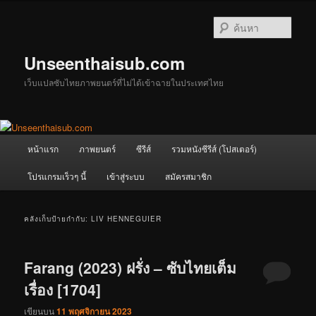
ข้าม
ข้าม
ไป
ไป
ค้นหา
ยัง
บทความ
เนื้อหา
รอง
Unseenthaisub.com
หลัก
เว็บแปลซับไทยภาพยนตร์ที่ไม่ได้เข้าฉายในประเทศไทย
เมนู
หน้าแรก
ภาพยนตร์
ซีรีส์
รวมหนังซีรีส์ (โปสเตอร์)
หลัก
โปรแกรมเร็วๆ นี้
เข้าสู่ระบบ
สมัครสมาชิก
คลังเก็บป้ายกำกับ:
LIV HENNEGUIER
Farang (2023) ฝรั่ง – ซับไทยเต็ม
เรื่อง [1704]
เขียนบน
11 พฤศจิกายน 2023