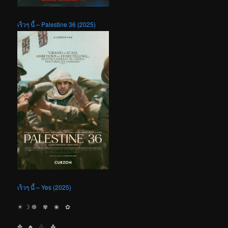
เร็วๆ นี้ – Palestine 36 (2025)
เร็วๆ นี้ – Yes (2025)
☀︎ ☽ ❁ ✾ ❀ ✿
✤ ♣︎ ♧ ☘︎