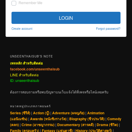
Remember Me
LOGIN
Create account
Forgot password?
UNSEENTHAISUB’S NOTE
เพจหลัก สำหรับติดต่อ
facebook.com/unseenthaisub
LINE สำหรับติดต่อ
ID: unseenthaisub
ต้องการสอบถามหรือพบปัญหาบนเว็บแจ้งได้ที่เพจหรือไลน์เลยครับ
หมวดหมู่ประเภทภาพยนตร์
Series (ซีรีส์)
|
Action (บู๊)
|
Adventure (ผจญภัย)
|
Animation
(แอนิเมชัน)
|
Awards (หนังชิงรางวัล)
|
Biography (ชีวประวัติ)
|
Comedy
(ตลก)
|
Crime (อาชญากรรม)
|
Documentary (สารคดี)
|
Drama (ชีวิต)
|
Family (ครอบครัว)
|
Fantasy (แฟนตาซี)
|
History (ประวัติศาสตร์)
|