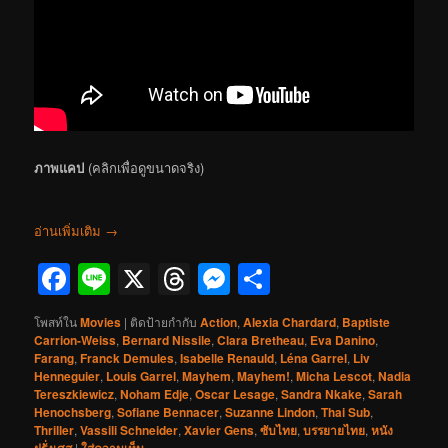
ภาพแคป
(คลิกเพื่อดูขนาดจริง)
อ่านเพิ่มเติม
→
Facebook
Line
X
Threads
Messenger
Share
โพสท์ใน
Movies
|
ติดป้ายกำกับ
Action
,
Alexia Chardard
,
Baptiste
Carrion-Weiss
,
Bernard Nissile
,
Clara Bretheau
,
Eva Danino
,
Farang
,
Franck Demules
,
Isabelle Renauld
,
Léna Garrel
,
Liv
Henneguier
,
Louis Garrel
,
Mayhem
,
Mayhem!
,
Micha Lescot
,
Nadia
Tereszkiewicz
,
Noham Edje
,
Oscar Lesage
,
Sandra Nkake
,
Sarah
Henochsberg
,
Sofiane Bennacer
,
Suzanne Lindon
,
Thai Sub
,
Thriller
,
Vassili Schneider
,
Xavier Gens
,
ซับไทย
,
บรรยายไทย
,
หนัง
ฝรั่งเศส
|
ใส่ความเห็น