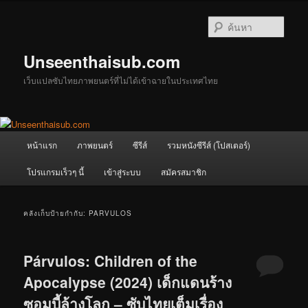
ข้าม
ข้าม
ไป
ไป
ค้นหา
ยัง
บทความ
เนื้อหา
รอง
Unseenthaisub.com
หลัก
เว็บแปลซับไทยภาพยนตร์ที่ไม่ได้เข้าฉายในประเทศไทย
เมนู
หน้าแรก
ภาพยนตร์
ซีรีส์
รวมหนังซีรีส์ (โปสเตอร์)
หลัก
โปรแกรมเร็วๆ นี้
เข้าสู่ระบบ
สมัครสมาชิก
คลังเก็บป้ายกำกับ:
PARVULOS
Párvulos: Children of the
Apocalypse (2024) เด็กแดนร้าง
ซอมบี้ล้างโลก – ซับไทยเต็มเรื่อง