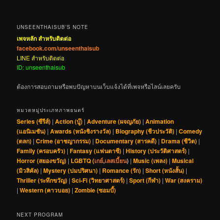
UNSEENTHAISUB’S NOTE
เพจหลัก สำหรับติดต่อ
facebook.com/unseenthaisub
LINE สำหรับติดต่อ
ID: unseenthaisub
ต้องการสอบถามหรือพบปัญหาบนเว็บแจ้งได้ที่เพจหรือไลน์เลยครับ
หมวดหมู่ประเภทภาพยนตร์
Series (ซีรีส์)
|
Action (บู๊)
|
Adventure (ผจญภัย)
|
Animation
(แอนิเมชัน)
|
Awards (หนังชิงรางวัล)
|
Biography (ชีวประวัติ)
|
Comedy
(ตลก)
|
Crime (อาชญากรรม)
|
Documentary (สารคดี)
|
Drama (ชีวิต)
|
Family (ครอบครัว)
|
Fantasy (แฟนตาซี)
|
History (ประวัติศาสตร์)
|
Horror (สยองขวัญ)
|
LGBTQ (
เกย์
,
เลสเบี้ยน
)
|
Music (เพลง)
|
Musical
(มิวสิคัล)
|
Mystery (ปมปริศนา)
|
Romance (รัก)
|
Short (หนังสั้น)
|
Thriller (ระทึกขวัญ)
|
Sci-Fi (วิทยาศาสตร์)
|
Sport (กีฬา)
|
War (สงคราม)
|
Western (คาวบอย)
|
Zombie (ซอมบี้)
NEXT PROGRAM