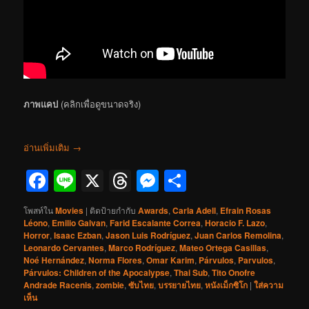
ภาพแคป
(คลิกเพื่อดูขนาดจริง)
อ่านเพิ่มเติม
→
Facebook
Line
X
Threads
Messenger
Share
โพสท์ใน
Movies
|
ติดป้ายกำกับ
Awards
,
Carla Adell
,
Efrain Rosas
Léono
,
Emilio Galvan
,
Farid Escalante Correa
,
Horacio F. Lazo
,
Horror
,
Isaac Ezban
,
Jason Luis Rodríguez
,
Juan Carlos Remolina
,
Leonardo Cervantes
,
Marco Rodríguez
,
Mateo Ortega Casillas
,
Noé Hernández
,
Norma Flores
,
Omar Karim
,
Párvulos
,
Parvulos
,
Párvulos: Children of the Apocalypse
,
Thai Sub
,
Tito Onofre
Andrade Racenis
,
zombie
,
ซับไทย
,
บรรยายไทย
,
หนังเม็กซิโก
|
ใส่ความ
เห็น