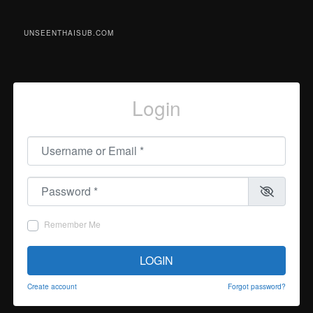
UNSEENTHAISUB.COM
Login
Username or Email
*
Password
*
Remember Me
LOGIN
Create account
Forgot password?