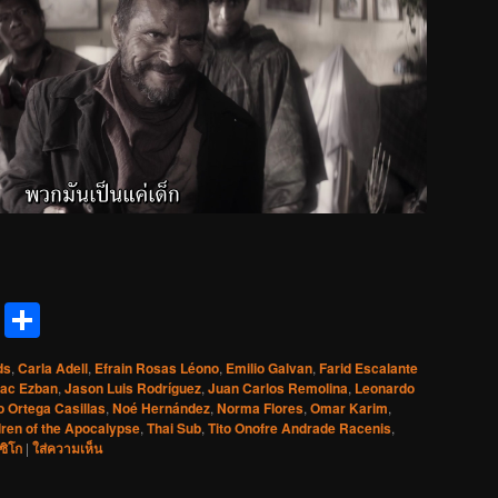
reads
Messenger
Share
ds
,
Carla Adell
,
Efrain Rosas Léono
,
Emilio Galvan
,
Farid Escalante
aac Ezban
,
Jason Luis Rodríguez
,
Juan Carlos Remolina
,
Leonardo
 Ortega Casillas
,
Noé Hernández
,
Norma Flores
,
Omar Karim
,
dren of the Apocalypse
,
Thai Sub
,
Tito Onofre Andrade Racenis
,
ซิโก
|
ใส่ความเห็น