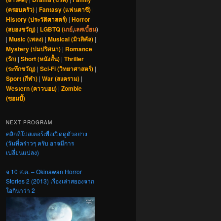
(ครอบครัว)
|
Fantasy (แฟนตาซี)
|
History (ประวัติศาสตร์)
|
Horror
(สยองขวัญ)
|
LGBTQ (
เกย์
,
เลสเบี้ยน
)
|
Music (เพลง)
|
Musical (มิวสิคัล)
|
Mystery (ปมปริศนา)
|
Romance
(รัก)
|
Short (หนังสั้น)
|
Thriller
(ระทึกขวัญ)
|
Sci-Fi (วิทยาศาสตร์)
|
Sport (กีฬา)
|
War (สงคราม)
|
Western (คาวบอย)
|
Zombie
(ซอมบี้)
NEXT PROGRAM
คลิกที่โปสเตอร์เพื่อเปิดดูตัวอย่าง
(วันที่คร่าวๆ ครับ อาจมีการ
เปลี่ยนแปลง)
จ 10 ส.ค. – Okinawan Horror
Stories 2 (2013) เรื่องเล่าสยองจาก
โอกินาว่า 2