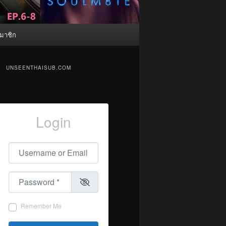
มาชิก
UNSEENTHAISUB.COM
Login
Username or Email
*
Password
*
Remember Me