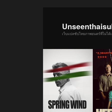
ข้าม
ข้าม
ไป
ไป
ยัง
บทความ
Unseenthais
เนื้อหา
รอง
เว็บแปลซับไทยภาพยนตร์ที่ไม่ไ
หลัก