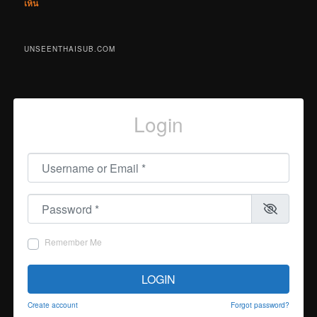
เห็น
UNSEENTHAISUB.COM
Login
Username or Email
*
Password
*
Remember Me
LOGIN
Create account
Forgot password?