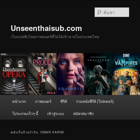
ข้าม
ข้าม
ไป
ไป
ค้นหา
ยัง
บทความ
เนื้อหา
รอง
Unseenthaisub.com
หลัก
เว็บแปลซับไทยภาพยนตร์ที่ไม่ได้เข้าฉายในประเทศไทย
เมนู
หน้าแรก
ภาพยนตร์
ซีรีส์
รวมหนังซีรีส์ (โปสเตอร์)
หลัก
โปรแกรมเร็วๆ นี้
เข้าสู่ระบบ
สมัครสมาชิก
คลังเก็บป้ายกำกับ:
OMAR KARIM