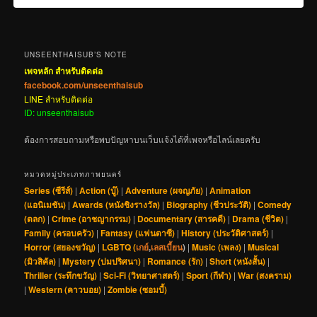
UNSEENTHAISUB’S NOTE
เพจหลัก สำหรับติดต่อ
facebook.com/unseenthaisub
LINE สำหรับติดต่อ
ID: unseenthaisub
ต้องการสอบถามหรือพบปัญหาบนเว็บแจ้งได้ที่เพจหรือไลน์เลยครับ
หมวดหมู่ประเภทภาพยนตร์
Series (ซีรีส์)
|
Action (บู๊)
|
Adventure (ผจญภัย)
|
Animation
(แอนิเมชัน)
|
Awards (หนังชิงรางวัล)
|
Biography (ชีวประวัติ)
|
Comedy
(ตลก)
|
Crime (อาชญากรรม)
|
Documentary (สารคดี)
|
Drama (ชีวิต)
|
Family (ครอบครัว)
|
Fantasy (แฟนตาซี)
|
History (ประวัติศาสตร์)
|
Horror (สยองขวัญ)
|
LGBTQ (
เกย์
,
เลสเบี้ยน
)
|
Music (เพลง)
|
Musical
(มิวสิคัล)
|
Mystery (ปมปริศนา)
|
Romance (รัก)
|
Short (หนังสั้น)
|
Thriller (ระทึกขวัญ)
|
Sci-Fi (วิทยาศาสตร์)
|
Sport (กีฬา)
|
War (สงคราม)
|
Western (คาวบอย)
|
Zombie (ซอมบี้)