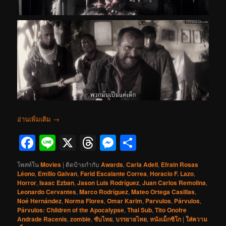
อ่านเพิ่มเติม
→
Facebook
Line
X
Threads
Messenger
Share
โพสท์ใน
Movies
|
ติดป้ายกำกับ
Awards
,
Carla Adell
,
Efrain Rosas
Léono
,
Emilio Galvan
,
Farid Escalante Correa
,
Horacio F. Lazo
,
Horror
,
Isaac Ezban
,
Jason Luis Rodríguez
,
Juan Carlos Remolina
,
Leonardo Cervantes
,
Marco Rodríguez
,
Mateo Ortega Casillas
,
Noé Hernández
,
Norma Flores
,
Omar Karim
,
Parvulos
,
Párvulos
,
Párvulos: Children of the Apocalypse
,
Thai Sub
,
Tito Onofre
Andrade Racenis
,
zombie
,
ซับไทย
,
บรรยายไทย
,
หนังเม็กซิโก
|
ใส่ความ